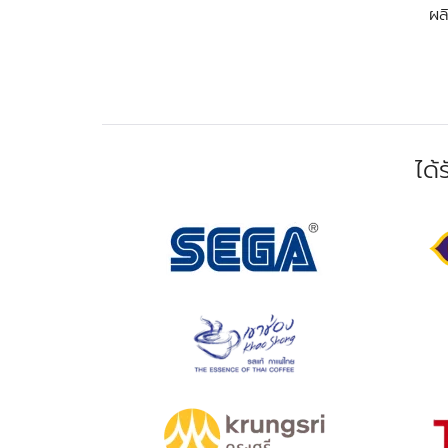
ผล
ได้