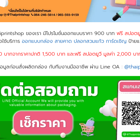
aiprintshop
ของเรา มีโปรโมชั่นออกแบบราคา 900 บาท
ฟร
ี สปอตยู
ื่อใช้บริการ
ออกแบบกล่อง
สายคาด
ปลอกสวมแก้ว
การ์ดเชิญ
ป้าย​แ
0 บาทจากราคาปกติ 1,500 บาท และฟรี สปอตยูวี มูลค่า 2,000 บา
อมูลก่อนสั่งผลิตกล่อง กับทีมงานมืออาชีพ ผ่าน Line OA :
@thaip