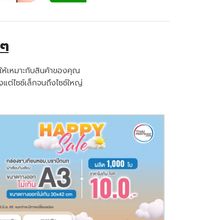
นๆ
ให้เหมาะกับสินค้าของคุณ
แต่ไซซ์เล็กจนถึงไซซ์ใหญ่