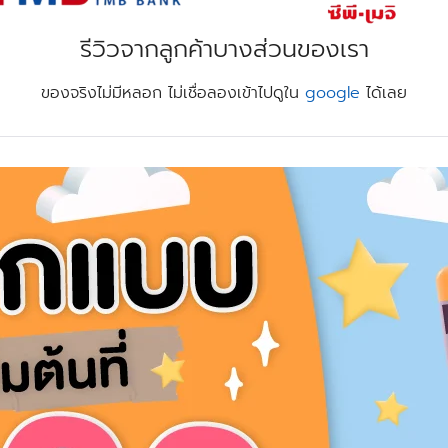
รีวิวจากลูกค้าบางส่วนของเรา
ของจริงไม่มีหลอก ไม่เชื่อลองเข้าไปดูใน
google
ได้เลย