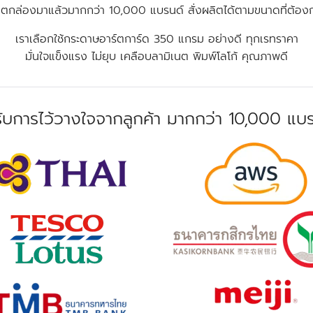
ิตกล่องมาแล้วมากกว่า 10,000 แบรนด์ สั่งผลิตได้ตามขนาดที่ต้อง
เราเลือกใช้กระดาษอาร์ตการ์ด 350 แกรม อย่างดี ทุกเรทราคา
มั่นใจแข็งแรง ไม่ยุบ เคลือบลามิเนต พิมพ์โลโก้ คุณภาพดี
รับการไว้วางใจจากลูกค้า มากกว่า 10,000 แบ