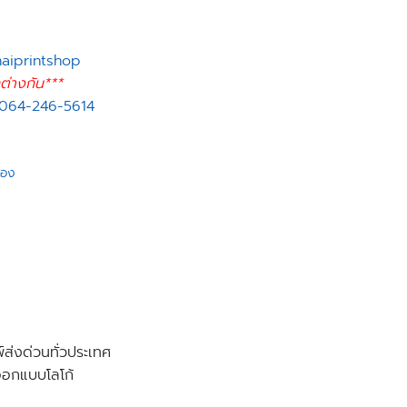
aiprintshop
่างกัน***
064-246-5614
่อง
ส่งด่วนทั่วประเทศ
รออกแบบโลโก้