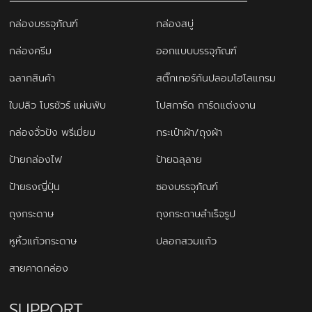
กล่องบรรจุภัณฑ์
กล่องสบู่
กล่องครีม
ออกแบบบรรจุภัณฑ์
ฉลากสินค้า
สติ๊กเกอร์กันปลอมโฮโลแกรม
ใบปลิว โบรชัวร์ แผ่นพับ
โปสการ์ด การ์ดแต่งงาน
กล่องจั่วปัง พรีเมี่ยม
กระเป๋าผ้า/ถุงผ้า
ป้ายกล่องไฟ
ป้ายฉลุลาย
ป้ายธงญี่ปุ่น
ซองบรรจุภัณฑ์
ถุงกระดาษ
ถุงกระดาษสำเร็จรูป
หูหิ้วแก้วกระดาษ
ปลอกสวมแก้ว
สายคาดกล่อง
SUPPORT