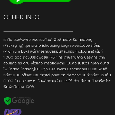
OTHER INFO
เราคือ โรงพิมพ์กล่องบรรจุภัณฑ์ พิมพ์กล่องครีม กล่องสบู่
(Packaging) ถุงกระดาษ (shopping bag) กล่องจั่วปังพรี่เมี่ยม
(Premium box) สติ๊กเกอร์กันปลอมโฮโลแกรม (hologram) เริ่มที่
1,000 ดวง ถุงซิปซองฟอยล์ (Foil) กระดาษสายคาด ปลอกกระดาษ
สวมแก้ว กระดาษหูหิ้วแก้ว การ์ดแต่งงาน ใบปลิว โบรชัวร์ ถุงผ้า ตู้ป้าย
ไฟ ป้ายฉลุ ป้ายธงญี่ปุ่น ปฎิทิน ครบวงจร บริการออกแบบ และ พิมพ์
กล่องระบบ offset และ digital print on demand รับทำกล่อง เริ่มต้น
ที่ 100 ใบ คุณภาพสูง รับผลิตงานด่วน เร่งได้ ด้วยทีมงานมืออาชีพ โรง
พิมพ์ผลิตเอง 100%