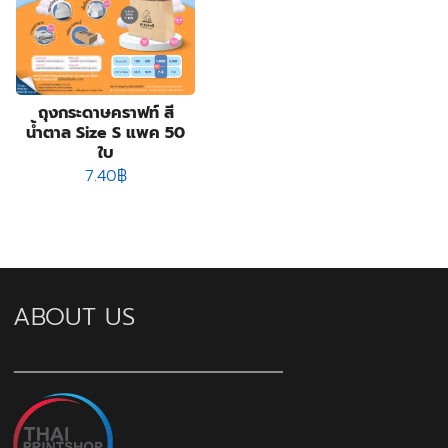
ถุงกระดาษคราฟท์ สี
น้ำตาล Size S แพค 50
ใบ
7.40
฿
ABOUT US