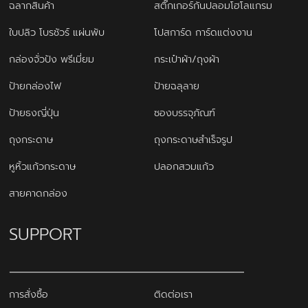
ฉลากสินค้า
สติ๊กเกอร์กันปลอมโฮโลแกรม
ใบปลิว โบรชัวร์ แผ่นพับ
โปสการ์ด การ์ดแต่งงาน
กล่องจั่วปัง พรีเมี่ยม
กระเป๋าผ้า/ถุงผ้า
ป้ายกล่องไฟ
ป้ายฉลุลาย
ป้ายธงญี่ปุ่น
ซองบรรจุภัณฑ์
ถุงกระดาษ
ถุงกระดาษสำเร็จรูป
หูหิ้วแก้วกระดาษ
ปลอกสวมแก้ว
สายคาดกล่อง
SUPPORT
การสั่งซื้อ
ติดต่อเรา