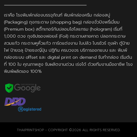
เราคือ โรงพิมพ์กล่องบรรจุภัณฑ์ พิมพ์กล่องครีม กล่องสบู่
(Packaging) ถุงกระดาษ (shopping bag) กล่องจั่วปังพรี่เมี่ยม
(Premium box) สติ๊กเกอร์กันปลอมโฮโลแกรม (hologram) เริ่มที่
1,000 ดวง ถุงซิปซองฟอยล์ (Foil) กระดาษสายคาด ปลอกกระดาษ
สวมแก้ว กระดาษหูหิ้วแก้ว การ์ดแต่งงาน ใบปลิว โบรชัวร์ ถุงผ้า ตู้ป้าย
ไฟ ป้ายฉลุ ป้ายธงญี่ปุ่น ปฎิทิน ครบวงจร บริการออกแบบ และ พิมพ์
กล่องระบบ offset และ digital print on demand รับทำกล่อง เริ่มต้น
ที่ 100 ใบ คุณภาพสูง รับผลิตงานด่วน เร่งได้ ด้วยทีมงานมืออาชีพ โรง
พิมพ์ผลิตเอง 100%
THAIPRINTSHOP - COPYRIGHT ©2026 ALL RIGHTS RESERVED.