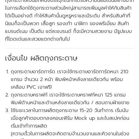
ถุงกระดาษเป็นอีกหนึ่งบรรจุภัณฑ์ที่ได้รับความนิยมเป็นอย่างมาก
ในการเลือกใช้ถุงกระดาษส่วนใหญ่สามารถเพิ่มมูลค่าให้กับสินค้า
ได้เป็นอย่างดี ทำให้สินค้านั้นดูหรูหราและมีระดับ สำหรับสินค้าที่
นิยมก็จะเป็นพวก เสื้อสูท รองเท้า นาฬิกา ของพรีเมี่ยม สินค้า
แบรนด์เนม เป็นต้น แต่ละแบรนด์ ก็จะมีความสวยงาม มีรูปแบบ
ที่โดดเด่นและสวยแตกต่างกันไป
เงื่อนไข ผลิตถุงกระดาษ
ถุงกระดาษอาร์ตการ์ด เราจะใช้กระดาษอาร์ตการ์ดหนา 210
แกรม จำนวน 2 หน้า พิมพ์หน้าหลังลายเดียวกัน พร้อม
เคลือบ PVC เงา
ฟรี!
ถุงกระดาษคราฟท์ เราจะใช้กระดาษคราฟท์หนา 125 แกรม
พิมพ์ด้านหน้าและด้านหลังลายเดียวกัน / สอบถามฝ่ายขาย
ใช้ระยะเวลาในการผลิตถุงกระดาษ 15-20 วันทำการ
เริ่มนับ
เมื่อลูกค้าตอบตกลงคอนเฟิร์ม
Mock up และใบสเปคก่อน
เริ่มเข้าทำการผลิต
(ความเร็วในการผลิตจะคิดตามจำนวนงานและคิวงานในช่วง