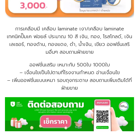
การเคลือบมี เคลือบ laminate เงา/เคลือบ laminate
เทคนิคปั๊มเค ฟอยล์ ประมาณ 10 สี เงิน, ทอง, โรสโกลด์, เงิน
เลเซอร์, ทองด้าน, ทองแดง, ดำ, น้ำเงิน, เขียว
ออฟชั่นเสริ
มอื่นๆ สอบถามฝ่ายขาย
ออฟชั่นเสริม เหมาะกับ 500ใบ 1000ใบ
– เงื่อนไขเป็นไปตามที่โรงงานกำหนด อ่านเงื่อนไข
–
เพิ่มออฟชั่นแบบเหมา รอบถุงกระดาษ สอบถามเพิ่มเติมได้ที่
ฝ่ายขาย