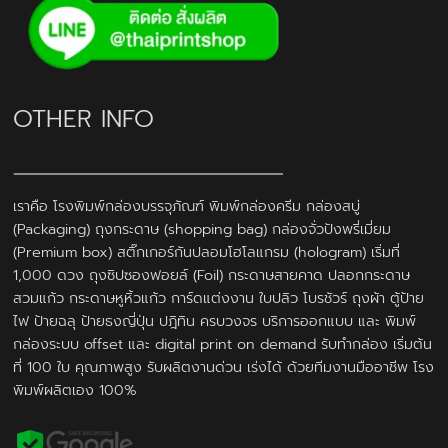
OTHER INFO
เราคือ โรงพิมพ์กล่องบรรจุภัณฑ์ พิมพ์กล่องครีม กล่องสบู่
(Packaging) ถุงกระดาษ (shopping bag) กล่องจั่วปังพรี่เมี่ยม
(Premium box) สติ๊กเกอร์กันปลอมโฮโลแกรม (hologram) เริ่มที่
1,000 ดวง ถุงซิปซองฟอยล์ (Foil) กระดาษสายคาด ปลอกกระดาษ
สวมแก้ว กระดาษหูหิ้วแก้ว การ์ดแต่งงาน ใบปลิว โบรชัวร์ ถุงผ้า ตู้ป้าย
ไฟ ป้ายฉลุ ป้ายธงญี่ปุ่น ปฎิทิน ครบวงจร บริการออกแบบ และ พิมพ์
กล่องระบบ offset และ digital print on demand รับทำกล่อง เริ่มต้น
ที่ 100 ใบ คุณภาพสูง รับผลิตงานด่วน เร่งได้ ด้วยทีมงานมืออาชีพ โรง
พิมพ์ผลิตเอง 100%