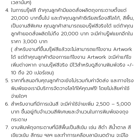
เวลานั้นๆ)
ในการบรุ๊ฟสี ถ้าคุณลูกค้า
มียอดสั่งผลิตถุงกระดาษตั้งแต่
20,000 บาทขึ้นไป
และถ้าคุณลูกค้าซีเรียสเรื่องสีโลโก้, สีพื้น,
เป็นงานสีพิเศษ คุณลูกค้าสามารถขอบรุ๊ฟสีจริงได้
แต่ถ้าคุณ
ลูกค้ายอดสั่งผลิตไม่ถึง 20,000 บาท
จะมีค่าบรู๊ฟแยกอีกใน
ราคา 3,000 บาท
( สำหรับงานที่ขึ้นบรุ๊ฟสีแล้วจะไม่สามารถแก้ไขงาน Artwork
ได้ แต่ถ้าคุณลูกค้าต้องการแก้ไขงาน Artwork จะมีค่าแก้ไข
เพิ่มต่างหาก งานบรุ๊ฟสีจริง มีไว้สำหรับดูสีงานพิมพ์จริง +/-
10 ถึง 20 เปอร์เซน)
ราคาที่เสนอกับคุณลูกค้าจะยังไม่รวมกับค่าจัดส่ง และ
ทางโรง
พิมพ์ของเรามีบริการจัดวางโลโก้ให้คุณฟรี!
โดยไม่เสียค่าใช้
จ่ายใดๆ
สำหรับงานที่มีการเน้นสี จะ
มีค่าใช้จ่ายเพิ่ม
2,500 – 5,000
บาท ขึ้นอยู่กับจำนวนสีพิเศษและจำนวนในการพิมพ์ของถุง
กระดาษ
งานพิมพ์ถุงกระดาษที่มีสีพื้นเป็นสีเข้ม เช่น สีดำ สีน้ำตาล สี
เขียวเข้ม สีกรม ฯลฯ และทำการเคลือบลามิเนตด้าน จะมีโอ