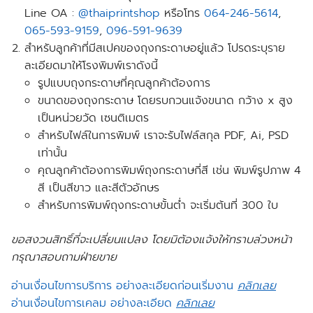
Line OA :
@thaiprintshop
หรือโทร
064-246-5614
,
065-593-9159
,
096-591-9639
สำหรับลูกค้าที่มีสเปคของถุงกระดาษอยู่แล้ว
โปรดระบุราย
ละเอียด
มาให้โรงพิมพ์เราดังนี้
รูปแบบถุงกระดาษที่คุณลูกค้าต้องการ
ขนาดของถุงกระดาษ โดยรบกวนแจ้งขนาด กว้าง x สูง
เป็นหน่วยวัด เซนติเมตร
สำหรับไฟล์ในการพิมพ์ เราจะรับไฟล์สกุล PDF, Ai, PSD
เท่านั้น
คุณลูกค้าต้องการพิมพ์ถุงกระดาษกี่สี เช่น พิมพ์รูปภาพ 4
สี เป็นสีขาว และสีตัวอักษร
สำหรับการพิมพ์ถุงกระดาษขั้นต่ำ จะ
เริ่มต้นที่
300 ใบ
ขอสงวนสิทธิ์ที่จะเปลี่ยนแปลง โดยมิต้องแจ้งให้ทราบล่วงหน้า
กรุณาสอบถามฝ่ายขาย
อ่านเงื่อนไขการบริการ อย่างละเอียดก่อนเริ่มงาน
คลิกเลย
อ่านเงื่อนไขการเคลม อย่างละเอียด
คลิกเลย