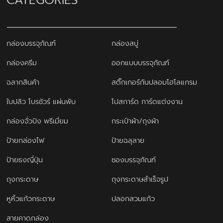
กล่องบรรจุภัณฑ์
กล่องสบู่
กล่องครีม
ออกแบบบรรจุภัณฑ์
ฉลากสินค้า
สติ๊กเกอร์กันปลอมโฮโลแกรม
ใบปลิว โบรชัวร์ แผ่นพับ
โปสการ์ด การ์ดแต่งงาน
กล่องจั่วปัง พรีเมี่ยม
กระเป๋าผ้า/ถุงผ้า
ป้ายกล่องไฟ
ป้ายฉลุลาย
ป้ายธงญี่ปุ่น
ซองบรรจุภัณฑ์
ถุงกระดาษ
ถุงกระดาษสำเร็จรูป
หูหิ้วแก้วกระดาษ
ปลอกสวมแก้ว
สายคาดกล่อง