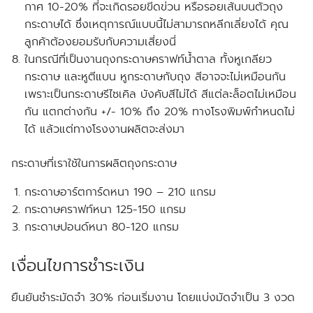
กาศ 10-20% ที่จะเกิดรอยขีดข่วน หรือรอยเส้นบนตัวถุง
กระดาษได้ ซึ่งเหตุการณ์แบบนี้ไม่สามารถหลีกเลี่ยงได้
คุณ
ลูกค้าต้องยอมรับกับความเสี่ยงนี่
ในกรณีที่เป็นงานถุงกระดาษคราฟท์น้ำตาล ทั้งหูเกลียว
กระดาษ และหูตีแบน หูกระดาษกับถุง สีอาจจะไม่เหมือนกัน
เพราะเป็นกระดาษรีไซเคิล บังคับสีไม่ได้ สีแต่ละล็อตไม่เหมือน
กัน แตกต่างกัน +/- 10% ถึง 20% ทางโรงพิมพ์กำหนดไม่
ได้ แล้วแต่ทางโรงงานผลิตจะส่งมา
กระดาษที่เราใช้ในการผลิตถุงกระดาษ
กระดาษอาร์ตการ์ดหนา 190 – 210 แกรม
กระดาษคราฟท์หนา 125-150 แกรม
กระดาษปอนด์หนา 80-120 แกรม
เงื่อนไขการชำระเงิน
ยืนยันชำระมัดจำ 30% ก่อนเริ่มงาน โดยแบ่งมัดจำเป็น 3 งวด