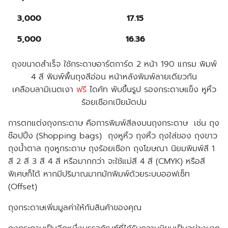
3,000
17.15
5,000
16.36
ถุงขนาดสำเร็จ ใช้กระดาษอาร์ตการ์ด 2 หน้า 190 แกรม พิมพ์
4 สี พิมพ์พื้นถุงสีอ่อน หน้าหลังพิมพ์ลายเดียวกัน
เคลือบลามิเนตเงา
ฟรี
ไดคัท พับขึ้นรูป รองกระดาษแข็ง หูหิ้ว
ร้อยเชือกเปียมัดปม
การตกแต่งถุงกระดาษ คือการพิมพ์สีลงบนถุงกระดาษ เช่น ถุง
ช๊อปปิ้ง (Shopping bags) ถุงหูหิ้ว ถุงหิ้ว ถุงใส่ของ ถุงขาว
ถุงน้ำตาล ถุงหูกระดาษ ถุงร้อยเชือก ถุงโฆษณา นิยมพิมพ์สี 1
สี 2 สี 3 สี 4 สี หรือมากกว่า จะใช้แม่สี 4 สี (CMYK) หรือสี
พิเศษก็ได้ หากมีปริมาณมากมักพิมพ์ด้วยระบบออฟเซ็ท
(Offset)
ถุงกระดาษเพิ่มมูลค่าให้กับสินค้าของคุณ