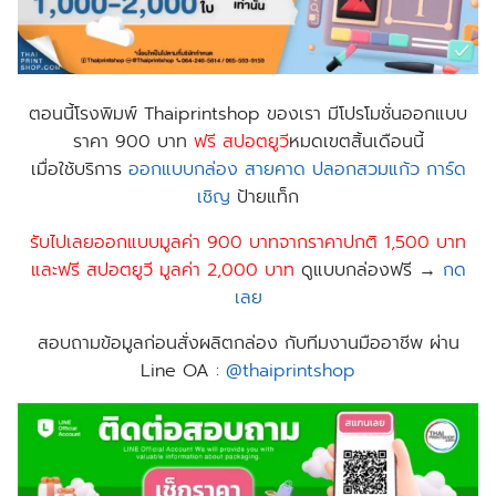
ตอนนี้
โรงพิมพ์ Thaiprintshop
ของเรา มีโปรโมชั่นออกแบบ
ราคา 900 บาท
ฟร
ี สปอตยูวี
หมดเขตสิ้นเดือนนี้
เมื่อใช้บริการ
ออกแบบกล่อง
สายคาด
ปลอกสวมแก้ว
การ์ด
เชิญ
ป้าย​แท็ก
รับไปเลยออกแบบมูลค่า 900 บาทจากราคาปกติ 1,500 บาท
และฟรี สปอตยูวี มูลค่า 2,000 บาท
ดูแบบกล่องฟรี →
กด
เลย
สอบถามข้อมูลก่อนสั่งผลิตกล่อง กับทีมงานมืออาชีพ ผ่าน
Line OA :
@thaiprintshop