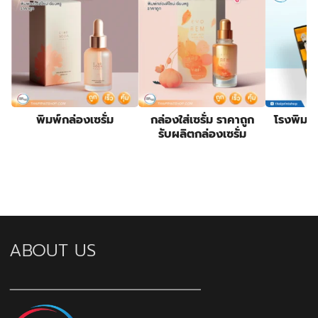
พิมพ์กล่องเซรั่ม
กล่องใส่เซรั่ม ราคาถูก
โรงพิมพ
รับผลิตกล่องเซรั่ม
2
ABOUT US