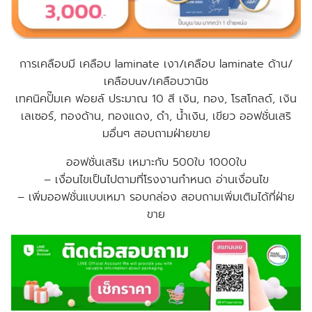
การเคลือบมี เคลือบ laminate เงา/เคลือบ laminate ด้าน/
เคลือบuv/เคลือบวานิช
เทคนิคปั๊มเค ฟอยล์ ประมาณ 10 สี เงิน, ทอง, โรสโกลด์, เงิน
เลเซอร์, ทองด้าน, ทองแดง, ดำ, น้ำเงิน, เขียว
ออฟชั่นเสริ
มอื่นๆ สอบถามฝ่ายขาย
ออฟชั่นเสริม เหมาะกับ 500ใบ 1000ใบ
– เงื่อนไขเป็นไปตามที่โรงงานกำหนด อ่านเงื่อนไข
–
เพิ่มออฟชั่นแบบเหมา รอบกล่อง สอบถามเพิ่มเติมได้ที่ฝ่าย
ขาย