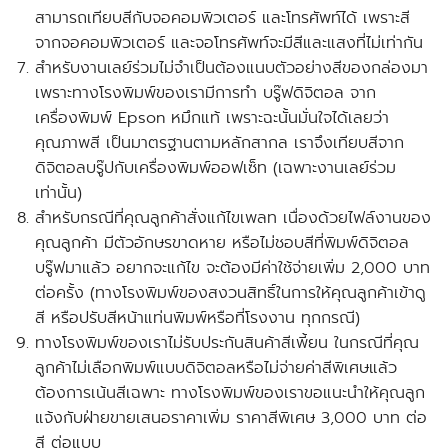
สามารถเทียบสีกับจอคอมพิวเตอร์ และโทรศัพท์ได้ เพราะสี
จากจอคอมพิวเตอร์ และจอโทรศัพท์จะมีสีและแสงที่ไม่เท่ากัน
สำหรับงานเลย์ร่วมไม่จำเป็นต้องแนบตัวอย่างสีของกล่องมา
เพราะทางโรงพิมพ์ของเรามีการทำ บรู๊ฟดิจิตอล จาก
เครื่องพิมพ์ Epson หมึกแท้ เพราะฉะนั้นมั่นใจได้เลยว่า
คุณภาพสี เป็นมาตรฐานตามหลักสากล เราจึงเทียบสีจาก
ดิจิตอลบรู๊ปกับเครื่องพิมพ์ออฟเซ็ท
(เฉพาะงานเลย์ร่วม
เท่านั้น)
สำหรับกรณีที่คุณลูกค้าสั่งแก้ไขเพลท เนื่องด้วยไฟล์งานของ
คุณลูกค้า มีตัวอักษรขาดหาย หรือไม่ชอบสีที่พิมพ์ดิจิตอล
บรู๊ฟมาแล้ว อยากจะแก้ไข จะต้องมีค่าใช้จ่ายเพิ่ม 2,000 บาท
ต่อครั้ง
(ทางโรงพิมพ์ของสงวนสิทธิ์ในการให้คุณลูกค้าเข้าดู
สี หรือปรับสีหน้าแท่นพิมพ์หรือที่โรงงาน ทุกกรณี)
ทางโรงพิมพ์ของเราไม่รับประกันสินค้าสีเพี้ยน ในกรณีที่คุณ
ลูกค้าไม่เลือกพิมพ์แบบดิจิตอลหรือไม่จ่ายค่าสีพิเศษแล้ว
ต้องการเน้นสีเฉพาะ ทางโรงพิมพ์ของเราขอแนะนำให้คุณลูก
แจ้งกับฝ่ายขายเสนอราคาเพิ่ม ราคาสีพิเศษ 3,000 บาท ต่อ
สี ต่อแบบ