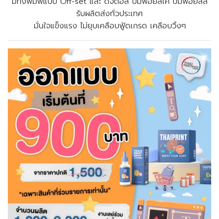
มีทั้งพิมพ์แบบ Off-set และ ดิจิตอล ปั๊มฟอยล์เค ปั๊มฟอยล์สี
รับผลิตส่งทั่วประเทศ
มั่นใจแข็งแรง ไม่ยุบเคลือบฟู้ดเกรด เคลือบวิ้งๆ