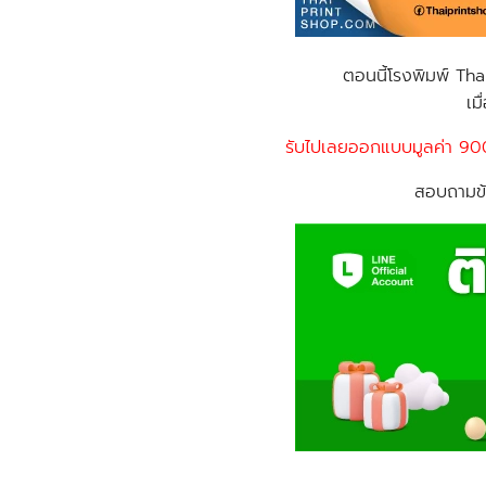
ตอนนี้
โรงพิมพ์ Th
เม
รับไปเลยออกแบบมูลค่า 90
สอบถามข้