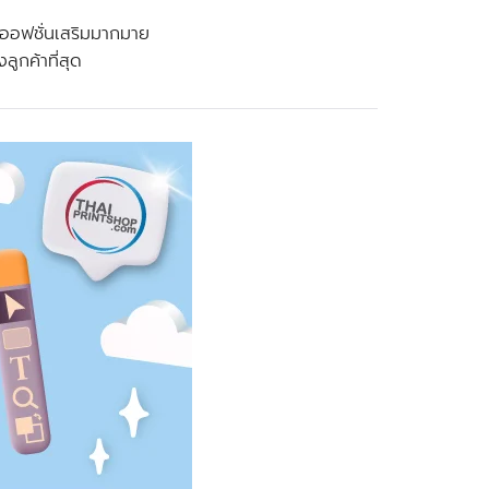
ีออฟชั่นเสริมมากมาย
ูกค้าที่สุด