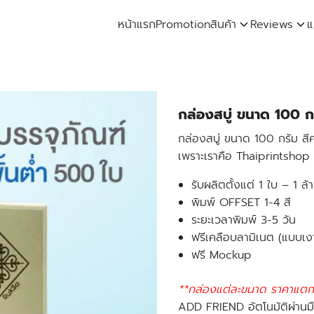
หน้าแรก
Promotion
สินค้า
Reviews
แ
arch
:
กล่องสบู่ ขนาด 100 กร
กล่องสบู่ ขนาด 100 กรัม สี
เพราะเราคือ Thaiprintshop
รับผลิตตั้งแต่ 1 ใบ – 1 ล้
พิมพ์ OFFSET 1-4 สี
ระยะเวลาพิมพ์ 3-5 วัน
ฟรีเคลือบลามิเนต (แบบเง
ฟรี Mockup
**กล่องแต่ละขนาด ราคาแตกต
ADD FRIEND อัตโนมัติผ่านมื