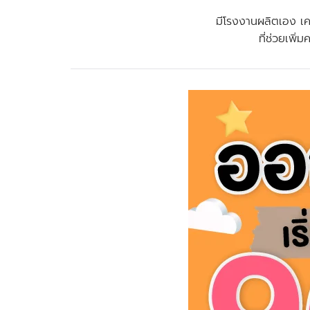
มีโรงงานผลิตเอง เค
ที่ช่วยเพิ