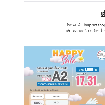
เ
โรงพิมพ์ Thaiprintshop
เช่น กล่องครีม กล่องน้ำ