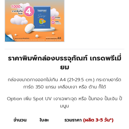
ราคาพิมพ์กล่องบรรจุภัณฑ์ เกรดพรีเมี่
ยม
กล่องขนาดกางออกไม่เกิน A4 (21×29.5 cm.) กระดาษอาร์ต
การ์ด 350 แกรม เคลือบเงา หรือ ด้าน ก็ได้
Option เพิ่ม Spot UV เงาเฉพาะจุด หรือ ปั้มทอง ปั้มเงิน ปั้
มนูน
จำนวน
ใบละ
รวมราคา
(ผลิต 3-5 วัน*)