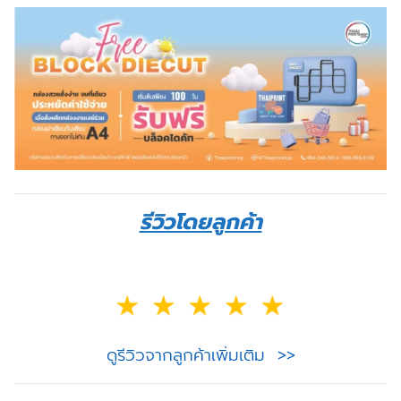
รีวิวโดยลูกค้า
ดูรีวิวจากลูกค้าเพิ่มเติม >>