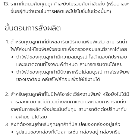
ราคาที่เสนอกับคุณลูกค้าจะยังไม่รวมกับค่าจัดส่ง
(หรืออาจจะ
ขึ้นอยู่กับจำนวนในการผลิตและโปรโมชั่นในช่วงนั้นๆ)
ขั้นตอนการสั่งผลิต
สำหรับคุณลูกค้าที่
มีไฟล์อาร์ตเวิร์คงานพิมพ์แล้ว
สามารถนำ
ไฟล์ส่งมาให้โรงพิมพ์ของเราเพื่อตรวจสอบและตีราคาได้เลย
ถ้าไฟล์ของคุณลูกค้ามีความสมบูรณ์ทั้งด้านองค์ประกอบ
และขนาดตามที่โรงพิมพ์กำหนด สามารถเริ่มงานได้เลย
ถ้าไฟล์ของคุณลูกค้ามีปัญหาหรือไม่สมบูรณ์ ทางโรงพิมพ์
ของเราต้องเคลียร์ไฟล์ก่อนเพื่อให้ใช้งานได้
สำหรับคุณลูกค้าที่ไม่มีไฟล์อาร์ตเวิร์คงานพิมพ์ หรือยังไม่ได้มี
การออกแบบ แต่มีตัวอย่างสินค้าแล้ว และต้องการทราบถึง
ราคาในการผลิตเพื่อประเมินต้นทุน สามารถติดต่อปรึกษากับ
ทางฝ่ายขายได้เลย
สิ่งที่ต้องระบุสำหรับคุณลูกค้าที่มีสเปคของกล่องอยู่แล้ว
รูปแบบของกล่องที่ต้องการเช่น กล่องสบู่ กล่องครีม