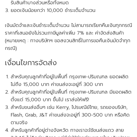
รับสินค้าบางส่วนหรือทั้งหมด
ยอดเงินน้อยกว่า 10,000 ชำระเต็มจำนวน
เงินมัดจำและเงินชำระเต็มจำนวน ไม่สามารถเรียกคืนเงินทุกกรณี
ราคาที่เสนอยังไม่รวมภาษีมูลค่าเพิ่ม 7% และ ค่าจัดส่งสินค้า
(หมายเหตุ : ทางบริษัทฯ ขอสงวนสิทธิ์ในการขอคืนเงินมัดจำทุก
กรณี)
เงื่อนไขการจัดส่ง
สำหรับคุณลูกค้าที่อยู่ในพื้นที่ กรุงเทพ-ปริมณฑล
ยอดผลิต
ไม่ถึง
15,000 บาท ค่าขนส่งจะอยู่ที่ 300 บาท
สำหรับคุณลูกค้าที่อยู่ในพื้นที่ กรุงเทพ-ปริมณฑล
มียอดผลิต
ตั้งแต่
15,000 บาท ขึ้นไป เราส่งให้
ฟรี!
สำหรับขนส่งอื่นๆ เช่น Kerry, ไปรษณีย์ไทย, รถของบริษัท,
Flash, Grab, J&T ค่าขนส่งจะอยู่ที่ 300-500 บาท หรือคิด
ตามจริง
สำหรับลูกค้าที่อยู่ต่างจังหวัด ทางเราจะใช้ขนส่งแถว สาย