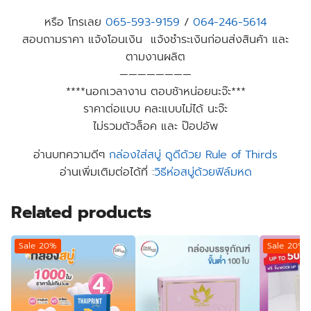
หรือ โทรเลย
065-593-9159
/
064-246-5614
สอบถามราคา แจ้งโอนเงิน แจ้งชำระเงินก่อนส่งสินค้า และ
ตามงานผลิต
————————
****นอกเวลางาน ตอบช้าหน่อยนะจ๊ะ***
ราคาต่อแบบ คละแบบไม่ได้ นะจ๊ะ
ไม่รวมตัวล็อค และ ป๊อปอัพ
อ่านบทความดีๆ
กล่องใส่สบู่ ดูดีด้วย Rule of Thirds
อ่านเพิ่มเติมต่อได้ที่ :
วิธีห่อสบู่ด้วยฟิล์มหด
Related products
Sale 20%
Sale 20%