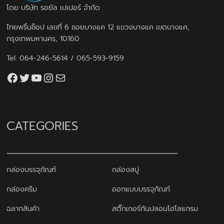
โดย บริษัท รอยัล เปเปอร์ จำกัด
ไทยพริ้นช็อป เลขที่ 6 ซอยบางแค 12 แขวงบางแค เขตบางแค,
กรุงเทพมหานคร, 10160
Tel.
064-246-5614
/
065-593-9159
Facebook
Twitter
YouTube
Instagram
thaiprintshop.aw@gmail.com
CATEGORIES
กล่องบรรจุภัณฑ์
กล่องสบู่
กล่องครีม
ออกแบบบรรจุภัณฑ์
ฉลากสินค้า
สติ๊กเกอร์กันปลอมโฮโลแกรม