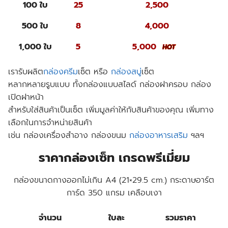
100 ใบ
25
2,500
500 ใบ
8
4,000
1,000 ใบ
5
5,000
เรารับผลิต
กล่องครีม
เซ็ต หรือ
กล่องสบู่
เซ็ต
หลากหลายรูบแบบ ทั้งกล่องแบบสไลด์ กล่องฝาครอบ กล่อง
เปิดฝาหน้า
สำหรับใส่สินค้าเป็นเซ็ต เพิ่มมูลค่าให้กับสินค้าของคุณ เพิ่มทาง
เลือกในการจำหน่ายสินค้า
เช่น กล่องเครื่องสำอาง กล่องขนม
กล่องอาหารเสริม
ฯลฯ
ราคากล่องเซ็ท เกรดพรีเมี่ยม
กล่องขนาดกางออกไม่เกิน A4 (21×29.5 cm.) กระดาษอาร์ต
การ์ด 350 แกรม เคลือบเงา
จำนวน
ใบละ
รวมราคา