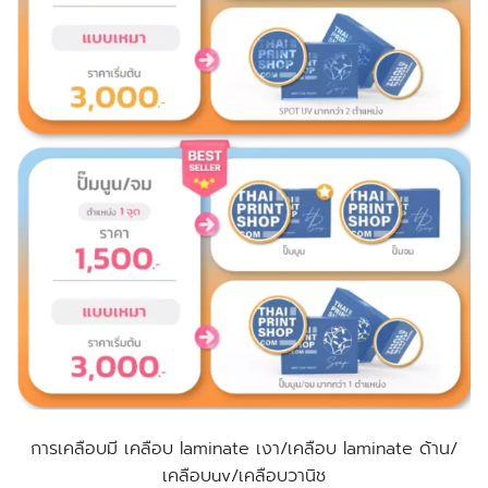
การเคลือบมี เคลือบ laminate เงา/เคลือบ laminate ด้าน/
เคลือบuv/เคลือบวานิช