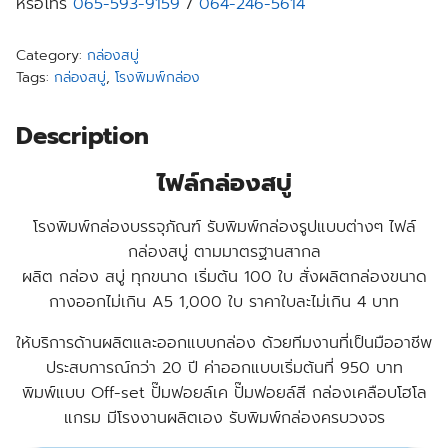
หรือโทร
065-593-9159
/
064-246-5614
Category:
กล่องสบู่
Tags:
กล่องสบู่
,
โรงพิมพ์กล่อง
Description
ไฟล์กล่องสบู่
โรงพิมพ์กล่องบรรจุภัณฑ์ รับพิมพ์กล่องรูปแบบต่างๆ ไฟล์
กล่องสบู่ ตามมาตรฐานสากล
ผลิต กล่อง สบู่ ทุกขนาด เริ่มต้น 100 ใบ สั่งผลิตกล่องขนาด
กางออกไม่เกิน A5 1,000 ใบ ราคาใบละไม่เกิน 4 บาท
ให้บริการด้านผลิตและออกแบบกล่อง ด้วยทีมงานที่เป็นมืออาชีพ
ประสบการณ์กว่า 20 ปี ค่าออกแบบเริ่มต้นที่ 950 บาท
พิมพ์แบบ Off-set ปั๊มฟอยล์เค ปั๊มฟอยล์สี กล่องเคลือบโฮโล
แกรม มีโรงงานผลิตเอง รับพิมพ์กล่องครบวงจร