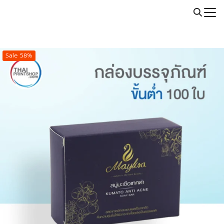
Skip
Call: 064-246-5614 | Line: @thaiprintshop
to
Search
content
for:
Sale 58%