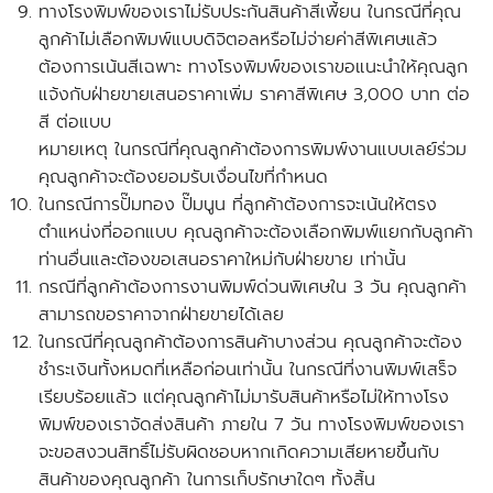
ทางโรงพิมพ์ของเราไม่รับประกันสินค้าสีเพี้ยน ในกรณีที่คุณ
ลูกค้าไม่เลือกพิมพ์แบบดิจิตอลหรือไม่จ่ายค่าสีพิเศษแล้ว
ต้องการเน้นสีเฉพาะ ทางโรงพิมพ์ของเราขอแนะนำให้คุณลูก
แจ้งกับฝ่ายขายเสนอราคาเพิ่ม ราคาสีพิเศษ 3,000 บาท ต่อ
สี ต่อแบบ
หมายเหตุ ในกรณีที่คุณลูกค้าต้องการพิมพ์งานแบบเลย์ร่วม
คุณลูกค้าจะต้องยอมรับเงื่อนไขที่กำหนด
ในกรณีการปั๊มทอง ปั๊มนูน ที่ลูกค้าต้องการจะเน้นให้ตรง
ตำแหน่งที่ออกแบบ คุณลูกค้าจะต้องเลือกพิมพ์แยกกับลูกค้า
ท่านอื่นและ
ต้องขอเสนอราคาใหม่กับฝ่ายขาย
เท่านั้น
กรณีที่ลูกค้าต้องการงานพิมพ์ด่วนพิเศษใน 3 วัน คุณลูกค้า
สามารถขอราคาจากฝ่ายขายได้เลย
ในกรณีที่คุณลูกค้าต้องการสินค้าบางส่วน คุณลูกค้าจะต้อง
ชำระเงินทั้งหมดที่เหลือก่อนเท่านั้น ในกรณีที่งานพิมพ์เสร็จ
เรียบร้อยแล้ว แต่คุณลูกค้าไม่มารับสินค้าหรือไม่ให้ทางโรง
พิมพ์ของเราจัดส่งสินค้า ภายใน 7 วัน
ทางโรงพิมพ์ของเรา
จะขอสงวนสิทธิ์ไม่รับผิดชอบหากเกิดความเสียหายขึ้นกับ
สินค้าของคุณลูกค้า ในการเก็บรักษาใดๆ ทั้งสิ้น