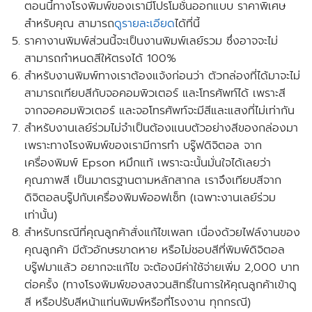
ตอนนี้ทางโรงพิมพ์ของเรามี
โปรโมชั่นออกแบบ
ราคาพิเศษ
สำหรับคุณ สามารถ
ดูรายละเอียด
ได้ที่นี้
ราคางานพิมพ์ส่วนนี้จะเป็นงานพิมพ์เลย์รวม ซึ่งอาจจะไม่
สามารถกำหนดสีให้ตรงได้ 100%
สำหรับงานพิมพ์ทางเราต้องแจ้งก่อนว่า ตัวกล่องที่ได้มาจะไม่
สามารถเทียบสีกับจอคอมพิวเตอร์ และโทรศัพท์ได้ เพราะสี
จากจอคอมพิวเตอร์ และจอโทรศัพท์จะมีสีและแสงที่ไม่เท่ากัน
สำหรับงานเลย์ร่วมไม่จำเป็นต้องแนบตัวอย่างสีของกล่องมา
เพราะทางโรงพิมพ์ของเรามีการทำ บรู๊ฟดิจิตอล จาก
เครื่องพิมพ์ Epson หมึกแท้ เพราะฉะนั้นมั่นใจได้เลยว่า
คุณภาพสี เป็นมาตรฐานตามหลักสากล เราจึงเทียบสีจาก
ดิจิตอลบรู๊ปกับเครื่องพิมพ์ออฟเซ็ท
(เฉพาะงานเลย์ร่วม
เท่านั้น)
สำหรับกรณีที่คุณลูกค้าสั่งแก้ไขเพลท เนื่องด้วยไฟล์งานของ
คุณลูกค้า มีตัวอักษรขาดหาย หรือไม่ชอบสีที่พิมพ์ดิจิตอล
บรู๊ฟมาแล้ว อยากจะแก้ไข จะต้องมีค่าใช้จ่ายเพิ่ม 2,000 บาท
ต่อครั้ง
(ทางโรงพิมพ์ของสงวนสิทธิ์ในการให้คุณลูกค้าเข้าดู
สี หรือปรับสีหน้าแท่นพิมพ์หรือที่โรงงาน ทุกกรณี)