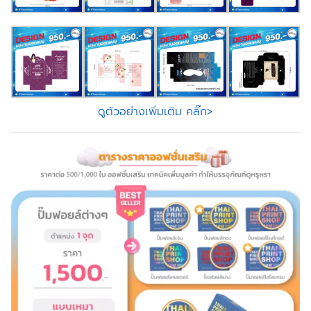
ดูตัวอย่างเพิ่มเติม คลิ๊ก>