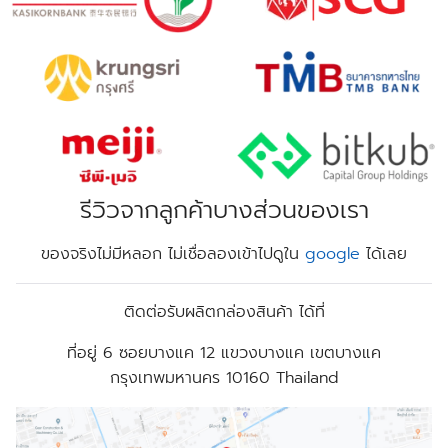
รีวิวจากลูกค้าบางส่วนของเรา
ของจริงไม่มีหลอก ไม่เชื่อลองเข้าไปดูใน
google
ได้เลย
ติดต่อรับผลิตกล่องสินค้า ได้ที่
ที่อยู่
6 ซอยบางแค 12 แขวงบางแค เขตบางแค
กรุงเทพมหานคร 10160 Thailand