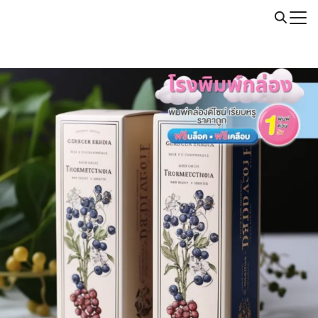
Skip
Call: 064-246-5614 | Line: @thaiprintshop
to
Search
content
for: