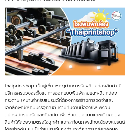
thaiprintshop เป็นผู้เชี่ยวชาญด้านการรับผลิตกล่องสินค้า มี
บริการครบวงจรตั้งแต่การออกแบบพิมพ์ลายและผลิตกล่อง
กระดาษ เหมาะสําหรับแบรนด์ที่ต้องการสร้างการจดจําและ
เอกลักษณ์ให้กับบรรจุภัณฑ์ เรามีทีมงานมืออาชีพ พร้อม
อุปกรณ์ครบครันและทันสมัย เพื่อช่วยออกแบบและผลิตกล่อง
สินค้าให้สวยงามตรงใจลูกค้า และสะท้อนภาพลักษณ์ของแบรนด์
ได้อย่างดีเยี่ยม ไม่ว่าแบรนด์ของท่านจะต้องการกล่องลักษณะ