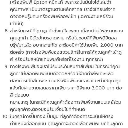
เครื่องพิมพ์ Epson หมึกแท้ เพราะฉะนั้นมั่นใจได้เลยว่า
คุณภาพสี เป็นมาตรฐานตามหลักสากล เราจึงเทียบสีจาก
ดิจิตอลบรู๊ปกับเครื่องพิมพ์ออฟเซ็ท
(เฉพาะงานเลย์ร่วม
เท่านั้น)
สำหรับกรณีที่คุณลูกค้าสั่งแก้ไขเพลท เนื่องด้วยไฟล์งานของ
คุณลูกค้า มีตัวอักษรขาดหาย หรือไม่ชอบสีที่พิมพ์ดิจิตอล
บรู๊ฟมาแล้ว อยากจะแก้ไข จะต้องมีค่าใช้จ่ายเพิ่ม 2,000 บาท
ต่อครั้ง
(ทางโรงพิมพ์ของสงวนสิทธิ์ในการให้คุณลูกค้าเข้าดู
สี หรือปรับสีหน้าแท่นพิมพ์หรือที่โรงงาน ทุกกรณี)
ทางโรงพิมพ์ของเราไม่รับประกันสินค้าสีเพี้ยน ในกรณีที่คุณ
ลูกค้าไม่เลือกพิมพ์แบบดิจิตอลหรือไม่จ่ายค่าสีพิเศษแล้ว
ต้องการเน้นสีเฉพาะ ทางโรงพิมพ์ของเราขอแนะนำให้คุณลูก
แจ้งกับฝ่ายขายเสนอราคาเพิ่ม ราคาสีพิเศษ 3,000 บาท ต่อ
สี ต่อแบบ
หมายเหตุ ในกรณีที่คุณลูกค้าต้องการพิมพ์งานแบบเลย์ร่วม
คุณลูกค้าจะต้องยอมรับเงื่อนไขที่กำหนด
ในกรณีการปั๊มทอง ปั๊มนูน ที่ลูกค้าต้องการจะเน้นให้ตรง
ตำแหน่งที่ออกแบบ คุณลูกค้าจะต้องเลือกพิมพ์แยกกับลูกค้า