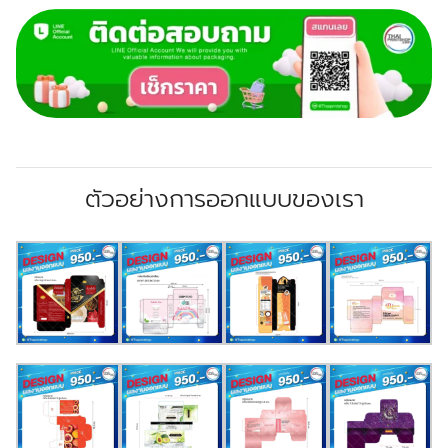
ตัวอย่างการออกแบบของเรา