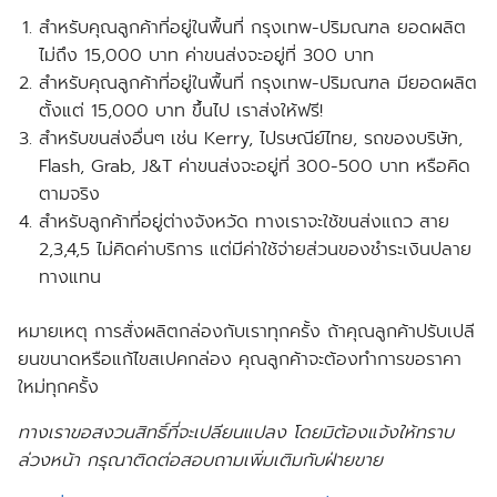
สำหรับคุณลูกค้าที่อยู่ในพื้นที่ กรุงเทพ-ปริมณฑล
ยอดผลิต
ไม่ถึง
15,000 บาท ค่าขนส่งจะอยู่ที่ 300 บาท
สำหรับคุณลูกค้าที่อยู่ในพื้นที่ กรุงเทพ-ปริมณฑล
มียอดผลิต
ตั้งแต่
15,000 บาท ขึ้นไป เราส่งให้
ฟรี!
สำหรับขนส่งอื่นๆ เช่น Kerry, ไปรษณีย์ไทย, รถของบริษัท,
Flash, Grab, J&T ค่าขนส่งจะอยู่ที่ 300-500 บาท หรือคิด
ตามจริง
สำหรับลูกค้าที่อยู่ต่างจังหวัด ทางเราจะใช้ขนส่งแถว สาย
2,3,4,5 ไม่คิดค่าบริการ แต่มีค่าใช้จ่ายส่วนของชำระเงินปลาย
ทางแทน
หมายเหตุ การสั่งผลิตกล่องกับเราทุกครั้ง ถ้าคุณลูกค้าปรับเปลี
ยนขนาดหรือแก้ไขสเปคกล่อง คุณลูกค้าจะต้องทำการขอราคา
ใหม่ทุกครั้ง
ทางเราขอสงวนสิทธิ์ที่จะเปลียนแปลง โดยมิต้องแจ้งให้ทราบ
ล่วงหน้า กรุณาติดต่อสอบถามเพิ่มเติมกับฝ่ายขาย