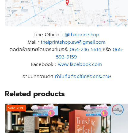
Line Official :
@thaiprintshop
Mail :
thaiprintshop.aw@gmail.com
ติดต่อฝ่ายขายโดยตรงที่เบอร์:
064-246 5614
หรือ
065-
593-9159
Facebook :
www.facebook.com
อ่านบทความดีๆ
ทำไมถึงต้องใช้กล่องกระดาษ
Related products
Sale 20%