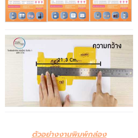
ตัวอย่างงานพิมพ์กล่อง