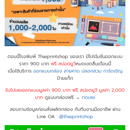
ตอนนี้
โรงพิมพ์ Thaiprintshop
ของเรา มีโปรโมชั่นออกแบบ
ราคา 900 บาท
ฟร
ี สปอตยูวี
หมดเขตสิ้นเดือนนี้
เมื่อใช้บริการ
ออกแบบกล่อง
สายคาด
ปลอกสวม
การ์ดเชิญ
ป้าย​แท็ก
รับไปเลยออกแบบมูลค่า 900 บาท ฟรี สปอตยูวี มูลค่า 2,000
บาท
ดูแบบกล่องฟรี →
กดเลย
สอบถามข้อมูลก่อนสั่งผลิตกล่อง กับทีมงานมืออาชีพ ผ่าน
Line OA :
@thaiprintshop