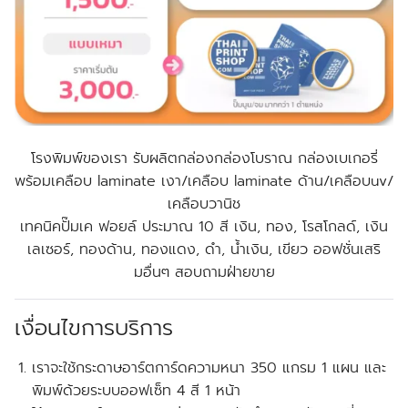
โรงพิมพ์ของเรา รับผลิตกล่องกล่องโบราณ กล่องเบเกอรี่
พร้อมเคลือบ laminate เงา/เคลือบ laminate ด้าน/เคลือบuv/
เคลือบวานิช
เทคนิคปั๊มเค ฟอยล์ ประมาณ 10 สี เงิน, ทอง, โรสโกลด์, เงิน
เลเซอร์, ทองด้าน, ทองแดง, ดำ, น้ำเงิน, เขียว
ออฟชั่นเสริ
มอื่นๆ สอบถามฝ่ายขาย
เงื่อนไขการบริการ
เราจะใช้กระดาษอาร์ตการ์ดความหนา 350 แกรม 1 แผน และ
พิมพ์ด้วยระบบออฟเซ็ท 4 สี 1 หน้า