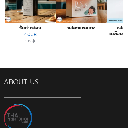
รับทำกล่อง
กล่องแพคเกจ
กล่อง
เคลือบฟอ
Original price was: 5.00฿.
Current price is: 4.00฿.
4.00
฿
5.00
฿
ABOUT US