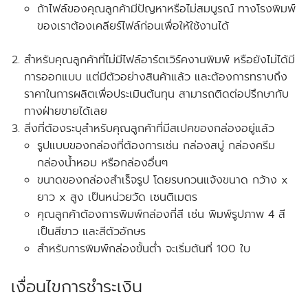
ถ้าไฟล์ของคุณลูกค้ามีปัญหาหรือไม่สมบูรณ์ ทางโรงพิมพ์
ของเราต้องเคลียร์ไฟล์ก่อนเพื่อให้ใช้งานได้
สำหรับคุณลูกค้าที่ไม่มีไฟล์อาร์ตเวิร์คงานพิมพ์ หรือยังไม่ได้มี
การออกแบบ แต่มีตัวอย่างสินค้าแล้ว และต้องการทราบถึง
ราคาในการผลิตเพื่อประเมินต้นทุน สามารถติดต่อปรึกษากับ
ทางฝ่ายขายได้เลย
สิ่งที่ต้องระบุสำหรับคุณลูกค้าที่มีสเปคของกล่องอยู่แล้ว
รูปแบบของกล่องที่ต้องการเช่น กล่องสบู่ กล่องครีม
กล่องน้ำหอม หรือกล่องอื่นๆ
ขนาดของกล่องสำเร็จรูป โดยรบกวนแจ้งขนาด
กว้าง x
ยาว x สูง
เป็นหน่วยวัด
เซนติเมตร
คุณลูกค้าต้องการพิมพ์กล่องกี่สี เช่น พิมพ์รูปภาพ 4 สี
เป็นสีขาว และสีตัวอักษร
สำหรับการพิมพ์กล่องขั้นต่ำ จะเริ่มต้นที่ 100 ใบ
เงื่อนไขการชำระเงิน