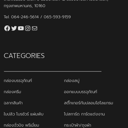
กรุงเทพมหานคร, 10160
Tel.
064-246-5614
/
065-593-9159
Facebook
Twitter
YouTube
Instagram
thaiprintshop.aw@gmail.com
CATEGORIES
กล่องบรรจุภัณฑ์
กล่องสบู่
กล่องครีม
ออกแบบบรรจุภัณฑ์
ฉลากสินค้า
สติ๊กเกอร์กันปลอมโฮโลแกรม
ใบปลิว โบรชัวร์ แผ่นพับ
โปสการ์ด การ์ดแต่งงาน
กล่องจั่วปัง พรีเมี่ยม
กระเป๋าผ้า/ถุงผ้า