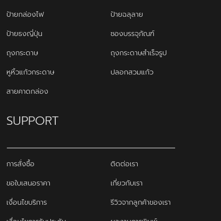
ป้ายกล่องไฟ
ป้ายฉลุลาย
ป้ายธงญี่ปุ่น
ซองบรรจุภัณฑ์
ถุงกระดาษ
ถุงกระดาษสำเร็จรูป
หูหิ้วแก้วกระดาษ
ปลอกสวมแก้ว
สายคาดกล่อง
SUPPORT
การสั่งซื้อ
ติดต่อเรา
ขอใบเสนอราคา
เกี่ยวกับเรา
เงื่อนไขบริการ
รีวิวจากลูกค้าของเรา