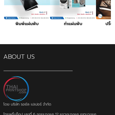
พิมพ์แผ่นพับ
ทำแผ่นพับ
ปริ้น
ABOUT US
โดย บริษัท รอยัล เปเปอร์ จำกัด
ไทยพริ้นช็อป เลขที่ 6 ซอยบางแค 12 แขวงบางแค เขตบางแค,