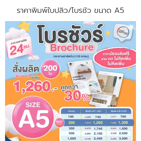
ราคาพิมพ์ใบปลิว/โบรชัว ขนาด A5