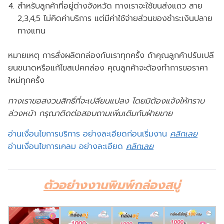
สำหรับลูกค้าที่อยู่ต่างจังหวัด ทางเราจะใช้ขนส่งแถว สาย
2,3,4,5 ไม่คิดค่าบริการ แต่มีค่าใช้จ่ายส่วนของชำระเงินปลาย
ทางแทน
หมายเหตุ การสั่งผลิตกล่องกับเราทุกครั้ง ถ้าคุณลูกค้าปรับเปลี
ยนขนาดหรือแก้ไขสเปคกล่อง คุณลูกค้าจะต้องทำการขอราคา
ใหม่ทุกครั้ง
ทางเราขอสงวนสิทธิ์ที่จะเปลียนแปลง โดยมิต้องแจ้งให้ทราบ
ล่วงหน้า กรุณาติดต่อสอบถามเพิ่มเติมกับฝ่ายขาย
อ่านเงื่อนไขการบริการ อย่างละเอียดก่อนเริ่มงาน
คลิกเลย
อ่านเงื่อนไขการเคลม อย่างละเอียด
คลิกเลย
ตัวอย่างงานพิมพ์กล่องสบู่