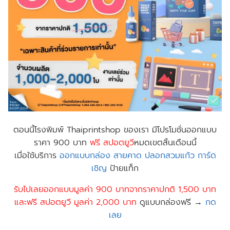
ตอนนี้
โรงพิมพ์ Thaiprintshop
ของเรา มีโปรโมชั่นออกแบบ
ราคา 900 บาท
ฟร
ี สปอตยูวี
หมดเขตสิ้นเดือนนี้
เมื่อใช้บริการ
ออกแบบกล่อง
สายคาด
ปลอกสวมแก้ว
การ์ด
เชิญ
ป้าย​แท็ก
รับไปเลยออกแบบมูลค่า 900 บาทจากราคาปกติ 1,500 บาท
และฟรี สปอตยูวี มูลค่า 2,000 บาท
ดูแบบกล่องฟรี →
กด
เลย