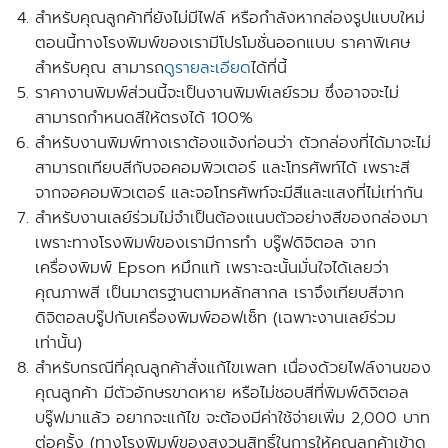
สำหรับคุณลูกค้าที่ยังไม่มีไฟล์ หรือกำลังหากล่องรูปแบบใหม่
ตอนนี้ทางโรงพิมพ์ของเรามี
โปรโมชั่นออกแบบ
ราคาพิเศษ
สำหรับคุณ สามารถ
ดูรายละเอียด
ได้ที่นี้
ราคางานพิมพ์ส่วนนี้จะเป็นงานพิมพ์เลย์รวม ซึ่งอาจจะไม่
สามารถกำหนดสีให้ตรงได้ 100%
สำหรับงานพิมพ์ทางเราต้องแจ้งก่อนว่า ตัวกล่องที่ได้มาจะไม่
สามารถเทียบสีกับจอคอมพิวเตอร์ และโทรศัพท์ได้ เพราะสี
จากจอคอมพิวเตอร์ และจอโทรศัพท์จะมีสีและแสงที่ไม่เท่ากัน
สำหรับงานเลย์ร่วมไม่จำเป็นต้องแนบตัวอย่างสีของกล่องมา
เพราะทางโรงพิมพ์ของเรามีการทำ บรู๊ฟดิจิตอล จาก
เครื่องพิมพ์ Epson หมึกแท้ เพราะฉะนั้นมั่นใจได้เลยว่า
คุณภาพสี เป็นมาตรฐานตามหลักสากล เราจึงเทียบสีจาก
ดิจิตอลบรู๊ปกับเครื่องพิมพ์ออฟเซ็ท
(เฉพาะงานเลย์ร่วม
เท่านั้น)
สำหรับกรณีที่คุณลูกค้าสั่งแก้ไขเพลท เนื่องด้วยไฟล์งานของ
คุณลูกค้า มีตัวอักษรขาดหาย หรือไม่ชอบสีที่พิมพ์ดิจิตอล
บรู๊ฟมาแล้ว อยากจะแก้ไข จะต้องมีค่าใช้จ่ายเพิ่ม 2,000 บาท
ต่อครั้ง
(ทางโรงพิมพ์ของสงวนสิทธิ์ในการให้คุณลูกค้าเข้าดู