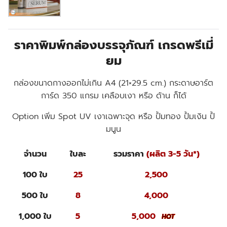
ราคาพิมพ์กล่องบรรจุภัณฑ์ เกรดพรีเมี่
ยม
กล่องขนาดกางออกไม่เกิน A4 (21×29.5 cm.) กระดาษอาร์ต
การ์ด 350 แกรม เคลือบเงา หรือ ด้าน ก็ได้
Option เพิ่ม Spot UV เงาเฉพาะจุด หรือ ปั้มทอง ปั้มเงิน ปั้
มนูน
จำนวน
ใบละ
รวมราคา
(ผลิต 3-5 วัน*)
100 ใบ
25
2,500
500 ใบ
8
4,000
1,000 ใบ
5
5,000