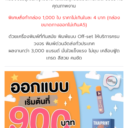
คุณภาพงาน
พิเศษสั่งทำกล่อง 1,000 ใบ ราคาไม่เกินใบละ 4 บาท (กล่อง
ขนาดกางออกไม่เกินA5)
ด้วยเครื่องพิมพ์ที่ทันสมัย พิมพ์แบบ Off-set ให้บริการครบ
วงจร พิมพ์ด่วนจัดส่งทั่วประเทศ
ผลงานกว่า 3,000 แบรนด์ มั่นใจแข็งแรง ไม่ยุบ เคลือบฟู้ด
เกรด สีสวย คมชัด