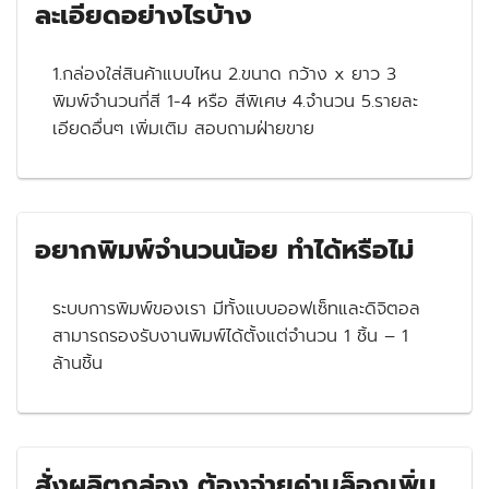
ละเอียดอย่างไรบ้าง
1.กล่องใส่สินค้าแบบไหน 2.ขนาด กว้าง x ยาว 3
พิมพ์จำนวนกี่สี 1-4 หรือ สีพิเศษ 4.จำนวน 5.รายละ
เอียดอื่นๆ เพิ่มเติม สอบถามฝ่ายขาย
อยากพิมพ์จำนวนน้อย ทำได้หรือไม่
ระบบการพิมพ์ของเรา มีทั้งแบบออฟเซ็ทและดิจิตอล
สามารถรองรับงานพิมพ์ได้ตั้งแต่จำนวน 1 ชิ้น – 1
ล้านชิ้น
สั่งผลิตกล่อง ต้องจ่ายค่าบล็อกเพิ่ม