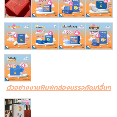
ตัวอย่างงานพิมพ์กล่องบรรจุภัณฑ์อื่นๆ