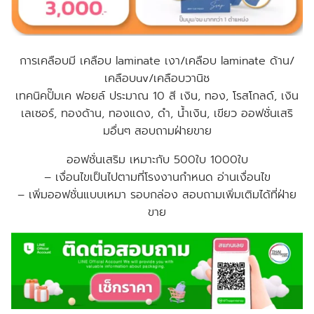
การเคลือบมี เคลือบ laminate เงา/เคลือบ laminate ด้าน/
เคลือบuv/เคลือบวานิช
เทคนิคปั๊มเค ฟอยล์ ประมาณ 10 สี เงิน, ทอง, โรสโกลด์, เงิน
เลเซอร์, ทองด้าน, ทองแดง, ดำ, น้ำเงิน, เขียว
ออฟชั่นเสริ
มอื่นๆ สอบถามฝ่ายขาย
ออฟชั่นเสริม เหมาะกับ 500ใบ 1000ใบ
– เงื่อนไขเป็นไปตามที่โรงงานกำหนด อ่านเงื่อนไข
–
เพิ่มออฟชั่นแบบเหมา รอบกล่อง สอบถามเพิ่มเติมได้ที่ฝ่าย
ขาย