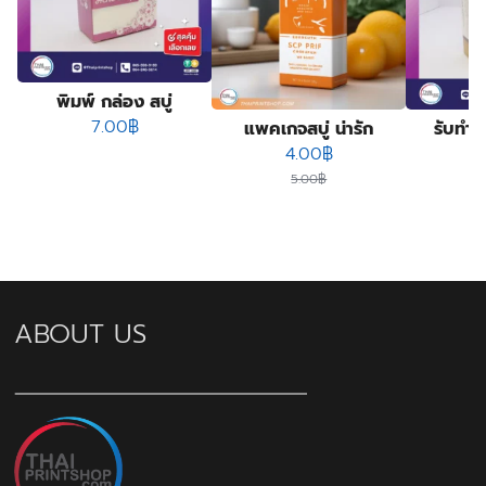
พิมพ์ กล่อง สบู่
7.00
฿
แพคเกจสบู่ น่ารัก
รับทำก
Original price was: 5.00
Current price is: 4
4.00
฿
5.00
฿
ABOUT US