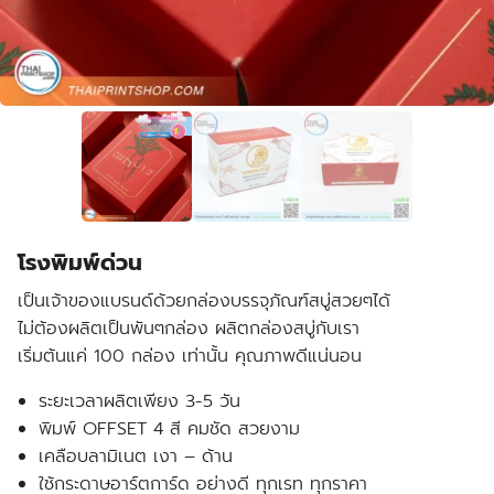
โรงพิมพ์ด่วน
เป็นเจ้าของแบรนด์ด้วยกล่องบรรจุภัณฑ์สบู่สวยๆได้
ไม่ต้องผลิตเป็นพันๆกล่อง ผลิตกล่องสบู่กับเรา
เริ่มต้นแค่ 100 กล่อง เท่านั้น คุณภาพดีแน่นอน
ระยะเวลาผลิตเพียง 3-5 วัน
พิมพ์ OFFSET 4 สี คมชัด สวยงาม
เคลือบลามิเนต เงา – ด้าน
ใช้กระดาษอาร์ตการ์ด อย่างดี ทุกเรท ทุกราคา