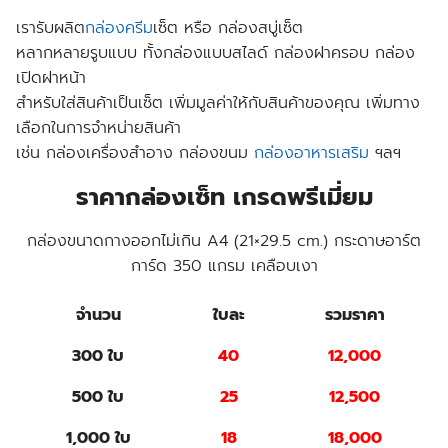
เรารับผลิต
กล่องครีม
เซ็ต หรือ กล่องสบู่เซ็ต
หลากหลายรูบแบบ ทั้งกล่องแบบสไลด์ กล่องฝาครอบ กล่อง
เปิดฝาหน้า
สำหรับใส่สินค้าเป็นเซ็ต เพิ่มมูลค่าให้กับสินค้าของคุณ เพิ่มทาง
เลือกในการจำหน่ายสินค้า
เช่น กล่องเครื่องสำอาง กล่องขนม
กล่องอาหารเสริม
ฯลฯ
ราคากล่องเซ็ท เกรดพรีเมี่ยม
กล่องขนาดกางออกไม่เกิน A4 (21×29.5 cm.) กระดาษอาร์ต
การ์ด 350 แกรม เคลือบเงา
จำนวน
ใบละ
รวมราคา
300 ใบ
40
12,000
500 ใบ
25
12,500
1,000 ใบ
18
18,000