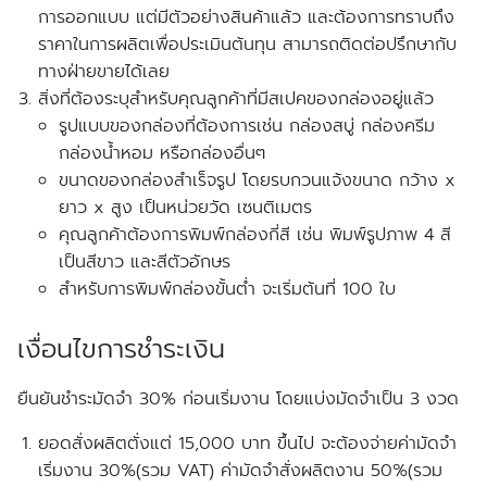
การออกแบบ แต่มีตัวอย่างสินค้าแล้ว และต้องการทราบถึง
ราคาในการผลิตเพื่อประเมินต้นทุน สามารถติดต่อปรึกษากับ
ทางฝ่ายขายได้เลย
สิ่งที่ต้องระบุสำหรับคุณลูกค้าที่มีสเปคของกล่องอยู่แล้ว
รูปแบบของกล่องที่ต้องการเช่น กล่องสบู่ กล่องครีม
กล่องน้ำหอม หรือกล่องอื่นๆ
ขนาดของกล่องสำเร็จรูป โดยรบกวนแจ้งขนาด
กว้าง x
ยาว x สูง
เป็นหน่วยวัด
เซนติเมตร
คุณลูกค้าต้องการพิมพ์กล่องกี่สี เช่น พิมพ์รูปภาพ 4 สี
เป็นสีขาว และสีตัวอักษร
สำหรับการพิมพ์กล่องขั้นต่ำ จะเริ่มต้นที่ 100 ใบ
เงื่อนไขการชำระเงิน
ยืนยันชำระมัดจำ 30% ก่อนเริ่มงาน โดยแบ่งมัดจำเป็น 3 งวด
ยอดสั่งผลิตตั่งแต่ 15,000 บาท ขึ้นไป จะต้องจ่ายค่ามัดจำ
เริ่มงาน 30%(รวม VAT) ค่ามัดจำสั่งผลิตงาน 50%(รวม