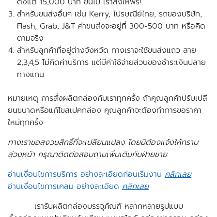
ตั้งแต่
15,000 บาท ขึ้นไป เราส่งให้
ฟรี!
สำหรับขนส่งอื่นๆ เช่น Kerry, ไปรษณีย์ไทย, รถของบริษัท,
Flash, Grab, J&T ค่าขนส่งจะอยู่ที่ 300-500 บาท หรือคิด
ตามจริง
สำหรับลูกค้าที่อยู่ต่างจังหวัด ทางเราจะใช้ขนส่งแถว สาย
2,3,4,5 ไม่คิดค่าบริการ แต่มีค่าใช้จ่ายส่วนของชำระเงินปลาย
ทางแทน
หมายเหตุ การสั่งผลิตกล่องกับเราทุกครั้ง ถ้าคุณลูกค้าปรับเปลี
ยนขนาดหรือแก้ไขสเปคกล่อง คุณลูกค้าจะต้องทำการขอราคา
ใหม่ทุกครั้ง
ทางเราขอสงวนสิทธิ์ที่จะเปลียนแปลง โดยมิต้องแจ้งให้ทราบ
ล่วงหน้า กรุณาติดต่อสอบถามเพิ่มเติมกับฝ่ายขาย
อ่านเงื่อนไขการบริการ อย่างละเอียดก่อนเริ่มงาน
คลิกเลย
อ่านเงื่อนไขการเคลม อย่างละเอียด
คลิกเลย
เรารับผลิตกล่องบรรจุภัณฑ์ หลากหลายรูปแบบ