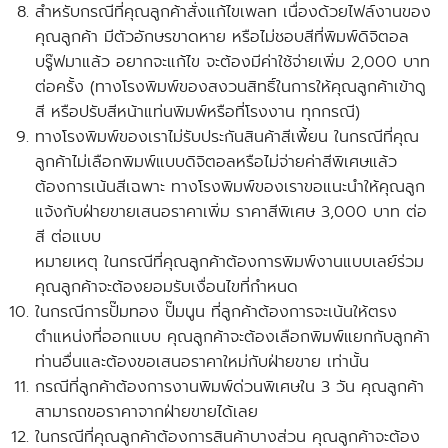
สำหรับกรณีที่คุณลูกค้าสั่งแก้ไขเพลท เนื่องด้วยไฟล์งานของ
คุณลูกค้า มีตัวอักษรขาดหาย หรือไม่ชอบสีที่พิมพ์ดิจิตอล
บรู๊ฟมาแล้ว อยากจะแก้ไข จะต้องมีค่าใช้จ่ายเพิ่ม 2,000 บาท
ต่อครั้ง
(ทางโรงพิมพ์ของสงวนสิทธิ์ในการให้คุณลูกค้าเข้าดู
สี หรือปรับสีหน้าแท่นพิมพ์หรือที่โรงงาน ทุกกรณี)
ทางโรงพิมพ์ของเราไม่รับประกันสินค้าสีเพี้ยน ในกรณีที่คุณ
ลูกค้าไม่เลือกพิมพ์แบบดิจิตอลหรือไม่จ่ายค่าสีพิเศษแล้ว
ต้องการเน้นสีเฉพาะ ทางโรงพิมพ์ของเราขอแนะนำให้คุณลูก
แจ้งกับฝ่ายขายเสนอราคาเพิ่ม ราคาสีพิเศษ 3,000 บาท ต่อ
สี ต่อแบบ
หมายเหตุ ในกรณีที่คุณลูกค้าต้องการพิมพ์งานแบบเลย์ร่วม
คุณลูกค้าจะต้องยอมรับเงื่อนไขที่กำหนด
ในกรณีการปั๊มทอง ปั๊มนูน ที่ลูกค้าต้องการจะเน้นให้ตรง
ตำแหน่งที่ออกแบบ คุณลูกค้าจะต้องเลือกพิมพ์แยกกับลูกค้า
ท่านอื่นและ
ต้องขอเสนอราคาใหม่กับฝ่ายขาย
เท่านั้น
กรณีที่ลูกค้าต้องการงานพิมพ์ด่วนพิเศษใน 3 วัน คุณลูกค้า
สามารถขอราคาจากฝ่ายขายได้เลย
ในกรณีที่คุณลูกค้าต้องการสินค้าบางส่วน คุณลูกค้าจะต้อง