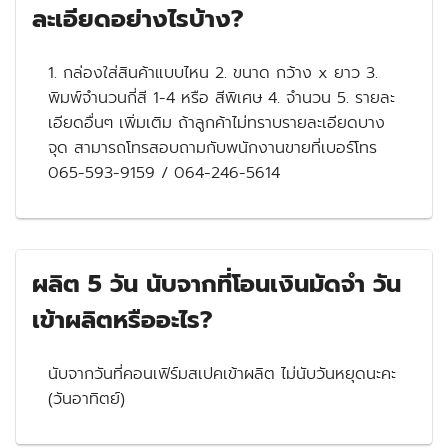
ละเอียดอย่างไรบ้าง?
1. กล่องใส่สินค้าแบบไหน 2. ขนาด กว้าง x ยาว 3.
พิมพ์จำนวนกี่สี 1-4 หรือ สีพิเศษ 4. จำนวน 5. รายละ
เอียดอื่นๆ เพิ่มเติม ถ้าลูกค้าไม่ทราบรายละเอียดบาง
จุด สามารถโทรสอบถามกับพนักงานขายที่เบอร์โทร
065-593-9159 / 064-246-5614
ผลิต 5 วัน นับจากที่โอนเงินมัดจำ วัน
เข้าผลิตหรืออะไร?
นับจากวันที่คอนเฟิร์มสเปคเข้าผลิต ไม่นับวันหยุดนะคะ
(วันอาทิตย์)