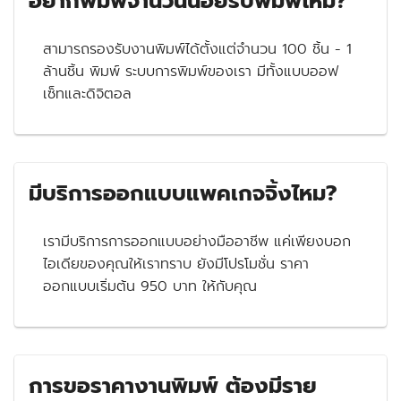
อยากพิมพ์จำนวนน้อยรับพิมพ์ไหม?
สามารถรองรับงานพิมพ์ได้ตั้งแต่จำนวน 100 ชิ้น - 1
ล้านชิ้น พิมพ์ ระบบการพิมพ์ของเรา มีทั้งแบบออฟ
เซ็ทและดิจิตอล
มีบริการออกแบบแพคเกจจิ้งไหม?
เรามีบริการการออกแบบอย่างมืออาชีพ แค่เพียงบอก
ไอเดียของคุณให้เราทราบ ยังมีโปรโมชั่น ราคา
ออกแบบเริ่มต้น 950 บาท ให้กับคุณ
การขอราคางานพิมพ์ ต้องมีราย