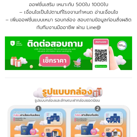
ออฟชั่นเสริม เหมาะกับ 500ใบ 1000ใบ
– เงื่อนไขเป็นไปตามที่โรงงานกำหนด อ่านเงื่อนไข
–
เพิ่มออฟชั่นแบบเหมา รอบกล่อง สอบถามข้อมูลก่อนสั่งผลิต
กับทีมงานมืออาชีพ ผ่าน Line@