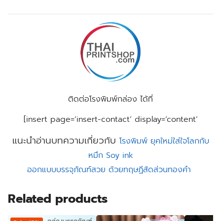
ติดต่อโรงพิมพ์กล่อง ได้ที่
[insert page=’insert-contact’ display=’content’
แนะนำอ่านบทความเกี่ยวกับ
โรงพิมพ์ ยุคใหม่ใส่ใจโลกกับ
หมึก Soy ink
ออกแบบบรรจุภัณฑ์สวย ด้วยทฤษฏีสัดส่วนทองคำ
Related products