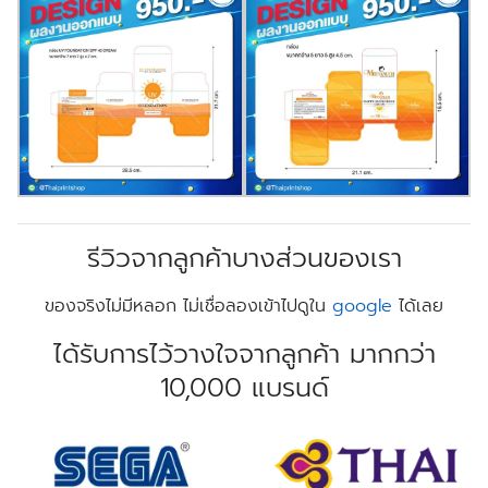
รีวิวจากลูกค้าบางส่วนของเรา
ของจริงไม่มีหลอก ไม่เชื่อลองเข้าไปดูใน
google
ได้เลย
ได้รับการไว้วางใจจากลูกค้า มากกว่า
10,000 แบรนด์