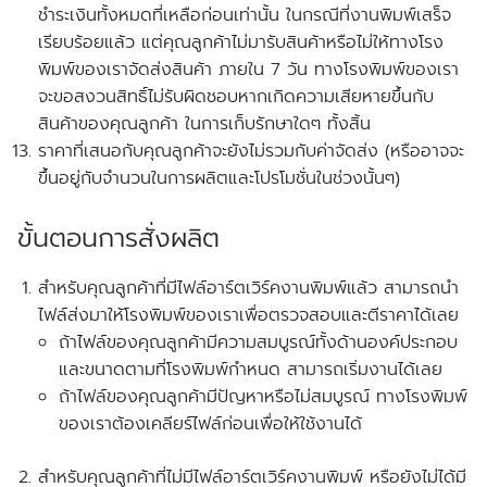
ชำระเงินทั้งหมดที่เหลือก่อนเท่านั้น ในกรณีที่งานพิมพ์เสร็จ
เรียบร้อยแล้ว แต่คุณลูกค้าไม่มารับสินค้าหรือไม่ให้ทางโรง
พิมพ์ของเราจัดส่งสินค้า ภายใน 7 วัน
ทางโรงพิมพ์ของเรา
จะขอสงวนสิทธิ์ไม่รับผิดชอบหากเกิดความเสียหายขึ้นกับ
สินค้าของคุณลูกค้า ในการเก็บรักษาใดๆ ทั้งสิ้น
ราคาที่เสนอกับคุณลูกค้าจะยังไม่รวมกับค่าจัดส่ง
(หรืออาจจะ
ขึ้นอยู่กับจำนวนในการผลิตและโปรโมชั่นในช่วงนั้นๆ)
ขั้นตอนการสั่งผลิต
สำหรับคุณลูกค้าที่
มีไฟล์อาร์ตเวิร์คงานพิมพ์แล้ว
สามารถนำ
ไฟล์ส่งมาให้โรงพิมพ์ของเราเพื่อตรวจสอบและตีราคาได้เลย
ถ้าไฟล์ของคุณลูกค้ามีความสมบูรณ์ทั้งด้านองค์ประกอบ
และขนาดตามที่โรงพิมพ์กำหนด สามารถเริ่มงานได้เลย
ถ้าไฟล์ของคุณลูกค้ามีปัญหาหรือไม่สมบูรณ์ ทางโรงพิมพ์
ของเราต้องเคลียร์ไฟล์ก่อนเพื่อให้ใช้งานได้
สำหรับคุณลูกค้าที่ไม่มีไฟล์อาร์ตเวิร์คงานพิมพ์ หรือยังไม่ได้มี