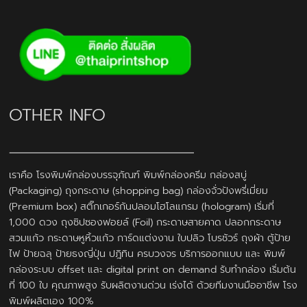
OTHER INFO
เราคือ โรงพิมพ์กล่องบรรจุภัณฑ์ พิมพ์กล่องครีม กล่องสบู่
(Packaging) ถุงกระดาษ (shopping bag) กล่องจั่วปังพรี่เมี่ยม
(Premium box) สติ๊กเกอร์กันปลอมโฮโลแกรม (hologram) เริ่มที่
1,000 ดวง ถุงซิปซองฟอยล์ (Foil) กระดาษสายคาด ปลอกกระดาษ
สวมแก้ว กระดาษหูหิ้วแก้ว การ์ดแต่งงาน ใบปลิว โบรชัวร์ ถุงผ้า ตู้ป้าย
ไฟ ป้ายฉลุ ป้ายธงญี่ปุ่น ปฎิทิน ครบวงจร บริการออกแบบ และ พิมพ์
กล่องระบบ offset และ digital print on demand รับทำกล่อง เริ่มต้น
ที่ 100 ใบ คุณภาพสูง รับผลิตงานด่วน เร่งได้ ด้วยทีมงานมืออาชีพ โรง
พิมพ์ผลิตเอง 100%