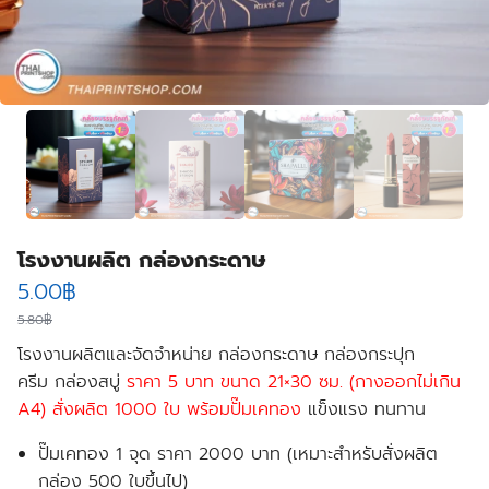
โรงงานผลิต กล่องกระดาษ
Original
Current
5.00
฿
price
price
5.80
฿
โรงงานผลิตและจัดจำหน่าย กล่องกระดาษ กล่องกระปุก
was:
is:
ครีม กล่องสบู่
ราคา 5 บาท ขนาด 21×30 ซม. (กางออกไม่เกิน
5.80฿.
5.00฿.
A4) สั่งผลิต 1000 ใบ พร้อมปั๊มเคทอง
แข็งแรง ทนทาน
ปั๊มเคทอง 1 จุด ราคา 2000 บาท (เหมาะสำหรับสั่งผลิต
กล่อง 500 ใบขึ้นไป)