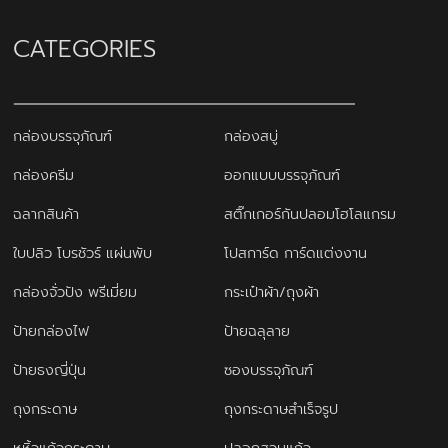
CATEGORIES
กล่องบรรจุภัณฑ์
กล่องสบู่
กล่องครีม
ออกแบบบรรจุภัณฑ์
ฉลากสินค้า
สติ๊กเกอร์กันปลอมโฮโลแกรม
ใบปลิว โบรชัวร์ แผ่นพับ
โปสการ์ด การ์ดแต่งงาน
กล่องจั่วปัง พรีเมี่ยม
กระเป๋าผ้า/ถุงผ้า
ป้ายกล่องไฟ
ป้ายฉลุลาย
ป้ายธงญี่ปุ่น
ซองบรรจุภัณฑ์
ถุงกระดาษ
ถุงกระดาษสำเร็จรูป