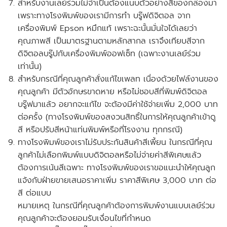
สำหรับงานเลย์ร่วมไม่จำเป็นต้องแนบตัวอย่างสีของกล่องมา
เพราะทางโรงพิมพ์ของเรามีการทำ บรู๊ฟดิจิตอล จาก
เครื่องพิมพ์ Epson หมึกแท้ เพราะฉะนั้นมั่นใจได้เลยว่า
คุณภาพสี เป็นมาตรฐานตามหลักสากล เราจึงเทียบสีจาก
ดิจิตอลบรู๊ปกับเครื่องพิมพ์ออฟเซ็ท
(เฉพาะงานเลย์ร่วม
เท่านั้น)
สำหรับกรณีที่คุณลูกค้าสั่งแก้ไขเพลท เนื่องด้วยไฟล์งานของ
คุณลูกค้า มีตัวอักษรขาดหาย หรือไม่ชอบสีที่พิมพ์ดิจิตอล
บรู๊ฟมาแล้ว อยากจะแก้ไข จะต้องมีค่าใช้จ่ายเพิ่ม 2,000 บาท
ต่อครั้ง
(ทางโรงพิมพ์ของสงวนสิทธิ์ในการให้คุณลูกค้าเข้าดู
สี หรือปรับสีหน้าแท่นพิมพ์หรือที่โรงงาน ทุกกรณี)
ทางโรงพิมพ์ของเราไม่รับประกันสินค้าสีเพี้ยน ในกรณีที่คุณ
ลูกค้าไม่เลือกพิมพ์แบบดิจิตอลหรือไม่จ่ายค่าสีพิเศษแล้ว
ต้องการเน้นสีเฉพาะ ทางโรงพิมพ์ของเราขอแนะนำให้คุณลูก
แจ้งกับฝ่ายขายเสนอราคาเพิ่ม ราคาสีพิเศษ 3,000 บาท ต่อ
สี ต่อแบบ
หมายเหตุ ในกรณีที่คุณลูกค้าต้องการพิมพ์งานแบบเลย์ร่วม
คุณลูกค้าจะต้องยอมรับเงื่อนไขที่กำหนด