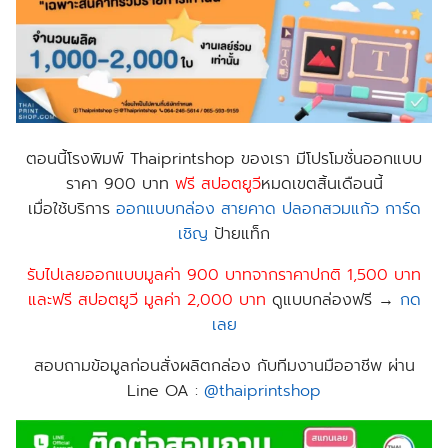
ตอนนี้
โรงพิมพ์ Thaiprintshop
ของเรา มีโปรโมชั่นออกแบบ
ราคา 900 บาท
ฟร
ี สปอตยูวี
หมดเขตสิ้นเดือนนี้
เมื่อใช้บริการ
ออกแบบกล่อง
สายคาด
ปลอกสวมแก้ว
การ์ด
เชิญ
ป้าย​แท็ก
รับไปเลยออกแบบมูลค่า 900 บาทจากราคาปกติ 1,500 บาท
และฟรี สปอตยูวี มูลค่า 2,000 บาท
ดูแบบกล่องฟรี →
กด
เลย
สอบถามข้อมูลก่อนสั่งผลิตกล่อง กับทีมงานมืออาชีพ ผ่าน
Line OA :
@thaiprintshop