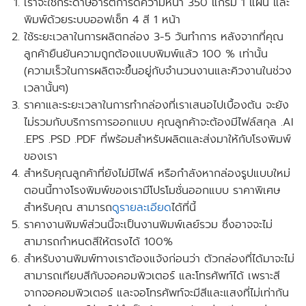
เราจะใช้กระดาษอาร์ตการ์ดความหนา 350 แกรม 1 แผน และ
พิมพ์ด้วยระบบออฟเซ็ท 4 สี 1 หน้า
ใช้ระยะเวลาในการผลิตกล่อง 3-5 วันทำการ หลังจากที่คุณ
ลูกค้ายืนยันความถูกต้องแบบพิมพ์แล้ว 100 % เท่านั้น
(ความเร็วในการผลิตจะขึ้นอยู่กับจำนวนงานและคิวงานในช่วง
เวลานั้นๆ)
ราคาและระยะเวลาในการทำกล่องที่เราเสนอไปเบื้องต้น จะยัง
ไม่รวมกับบริการการออกแบบ คุณลูกค้าจะต้องมีไฟล์สกุล .AI
.EPS .PSD .PDF ที่พร้อมสำหรับผลิตและส่งมาให้กับโรงพิมพ์
ของเรา
สำหรับคุณลูกค้าที่ยังไม่มีไฟล์ หรือกำลังหากล่องรูปแบบใหม่
ตอนนี้ทางโรงพิมพ์ของเรามี
โปรโมชั่นออกแบบ
ราคาพิเศษ
สำหรับคุณ สามารถ
ดูรายละเอียด
ได้ที่นี้
ราคางานพิมพ์ส่วนนี้จะเป็นงานพิมพ์เลย์รวม ซึ่งอาจจะไม่
สามารถกำหนดสีให้ตรงได้ 100%
สำหรับงานพิมพ์ทางเราต้องแจ้งก่อนว่า ตัวกล่องที่ได้มาจะไม่
สามารถเทียบสีกับจอคอมพิวเตอร์ และโทรศัพท์ได้ เพราะสี
จากจอคอมพิวเตอร์ และจอโทรศัพท์จะมีสีและแสงที่ไม่เท่ากัน