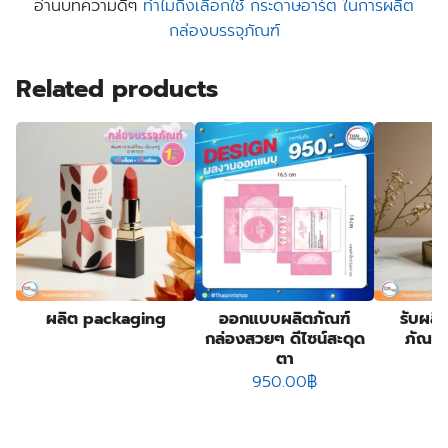
อ่านบทความดีๆ
ทำไมถึงเลือกใช้ กระดาษอาร์ต ในการผลิต
กล่องบรรจุภัณฑ์
Related products
ผลิต packaging
ออกแบบผลิตภัณฑ์
รับผลิ
กล่องสวยๆ ดีไซน์สะดุด
ภัณฑ์
ตา
950.00
฿