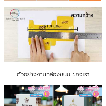
ตัวอย่างงานกล่องขนม ของเรา