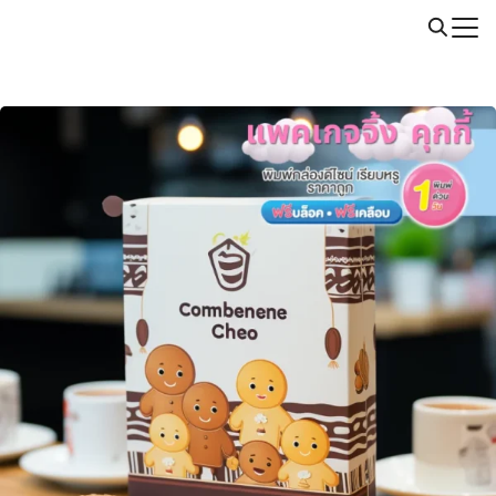
Skip
Call: 064-246-5614 | Line: @thaiprintshop
to
Search
content
for: