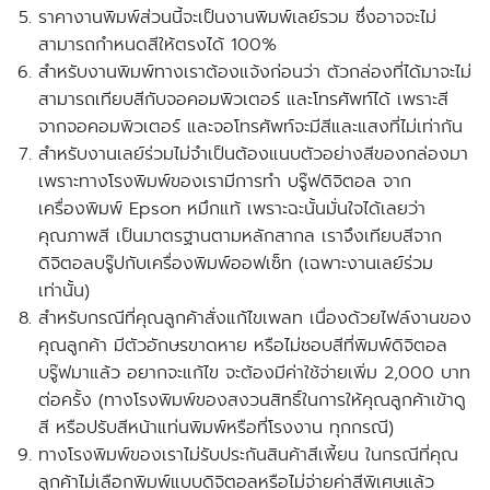
ราคางานพิมพ์ส่วนนี้จะเป็นงานพิมพ์เลย์รวม ซึ่งอาจจะไม่
สามารถกำหนดสีให้ตรงได้ 100%
สำหรับงานพิมพ์ทางเราต้องแจ้งก่อนว่า ตัวกล่องที่ได้มาจะไม่
สามารถเทียบสีกับจอคอมพิวเตอร์ และโทรศัพท์ได้ เพราะสี
จากจอคอมพิวเตอร์ และจอโทรศัพท์จะมีสีและแสงที่ไม่เท่ากัน
สำหรับงานเลย์ร่วมไม่จำเป็นต้องแนบตัวอย่างสีของกล่องมา
เพราะทางโรงพิมพ์ของเรามีการทำ บรู๊ฟดิจิตอล จาก
เครื่องพิมพ์ Epson หมึกแท้ เพราะฉะนั้นมั่นใจได้เลยว่า
คุณภาพสี เป็นมาตรฐานตามหลักสากล เราจึงเทียบสีจาก
ดิจิตอลบรู๊ปกับเครื่องพิมพ์ออฟเซ็ท
(เฉพาะงานเลย์ร่วม
เท่านั้น)
สำหรับกรณีที่คุณลูกค้าสั่งแก้ไขเพลท เนื่องด้วยไฟล์งานของ
คุณลูกค้า มีตัวอักษรขาดหาย หรือไม่ชอบสีที่พิมพ์ดิจิตอล
บรู๊ฟมาแล้ว อยากจะแก้ไข จะต้องมีค่าใช้จ่ายเพิ่ม 2,000 บาท
ต่อครั้ง
(ทางโรงพิมพ์ของสงวนสิทธิ์ในการให้คุณลูกค้าเข้าดู
สี หรือปรับสีหน้าแท่นพิมพ์หรือที่โรงงาน ทุกกรณี)
ทางโรงพิมพ์ของเราไม่รับประกันสินค้าสีเพี้ยน ในกรณีที่คุณ
ลูกค้าไม่เลือกพิมพ์แบบดิจิตอลหรือไม่จ่ายค่าสีพิเศษแล้ว