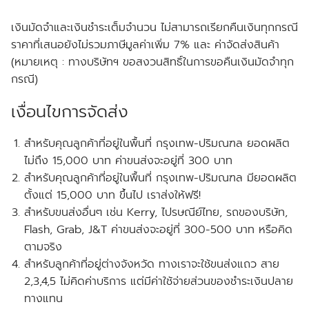
เงินมัดจำและเงินชำระเต็มจำนวน ไม่สามารถเรียกคืนเงินทุกกรณี
ราคาที่เสนอยังไม่รวมภาษีมูลค่าเพิ่ม 7% และ ค่าจัดส่งสินค้า
(หมายเหตุ : ทางบริษัทฯ ขอสงวนสิทธิ์ในการขอคืนเงินมัดจำทุก
กรณี)
เงื่อนไขการจัดส่ง
สำหรับคุณลูกค้าที่อยู่ในพื้นที่ กรุงเทพ-ปริมณฑล
ยอดผลิต
ไม่ถึง
15,000 บาท ค่าขนส่งจะอยู่ที่ 300 บาท
สำหรับคุณลูกค้าที่อยู่ในพื้นที่ กรุงเทพ-ปริมณฑล
มียอดผลิต
ตั้งแต่
15,000 บาท ขึ้นไป เราส่งให้
ฟรี!
สำหรับขนส่งอื่นๆ เช่น Kerry, ไปรษณีย์ไทย, รถของบริษัท,
Flash, Grab, J&T ค่าขนส่งจะอยู่ที่ 300-500 บาท หรือคิด
ตามจริง
สำหรับลูกค้าที่อยู่ต่างจังหวัด ทางเราจะใช้ขนส่งแถว สาย
2,3,4,5 ไม่คิดค่าบริการ แต่มีค่าใช้จ่ายส่วนของชำระเงินปลาย
ทางแทน