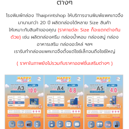
ต่างๆ
โรงพิมพ์กล่อง Thaiprintshop ให้บริการงานพิมพ์แพคเกจจิ้ง
มานานกว่า 20 ปี ผลิตกล่องได้หลาย Size สินค้า
ให้เหมาะกับสินค้าของคุณ
(ราคาแต่ละ Size ก็จะแตกต่างกัน
ด้วย)
เช่น ผลิตกล่องครีม กล่องน้ำหอม กล่องสบู่ กล่อง
อาหารเสริม กล่องอะไหล่ ฯลฯ
เรารับทำกล่องแพคเกจจิ้งตั้งแต่ไซซ์เล็กจนถึงไซซ์ใหญ่
( ราคาในภาพยังไม่รวมกับราคาออฟชั่นเสริมต่างๆ )