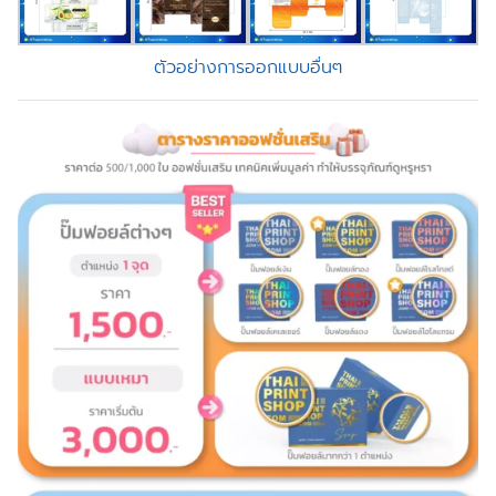
ตัวอย่างการออกแบบอื่นๆ