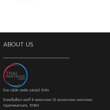
ABOUT US
โดย บริษัท รอยัล เปเปอร์ จำกัด
ไทยพริ้นช็อป เลขที่ 6 ซอยบางแค 12 แขวงบางแค เขตบางแค,
กรุงเทพมหานคร, 10160