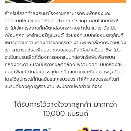
สำหรับใครที่กำลังค้นหาโรงงานที่สามารถพิมพ์กล่องและ
ออกแบบโลโก้แบรนด์สินค้า thaiprintshop ตอบโจทย์ที่สุด!
เราไม่ใช่แค่โรงงานที่ผลิตกล่องกระดาษเท่านั้น แต่เรายังเป็น
เพื่อนคู่คิด พาร์ทเนอร์คู่แบรนด์ ช่วยออกแบบกล่องบรรจุภัณฑ์
ให้ตรงตามความต้องการของธุรกิจ งานพิมพ์กล่องกระดาษของ
เรา สามารถช่วยเพิ่มยอดขายของธุรกิจได้อย่างมืออาชีพ ไม่ว่า
จะเป็นแบรนด์ใดที่ต้องการออกแบบกล่องหรือพิมพ์ลายบน
กล่องกระดาษ เรามีบริการผลิตกล่อง พร้อมออกแบบกล่องให้
คุณ เพื่อให้ได้กล่องบรรจุภัณฑ์ที่สวยงามและมีคุณภาพสูงที่สุด
โดยใช้อุปกรณ์ที่ทันสมัยและครบวงจร ทำให้กล่องบรรจุภัณฑ์
แบรนด์ของคุณดูสวยงามและมืออาชีพอย่างแท้จริง
ได้รับการไว้วางใจจากลูกค้า มากกว่า
10,000 แบรนด์