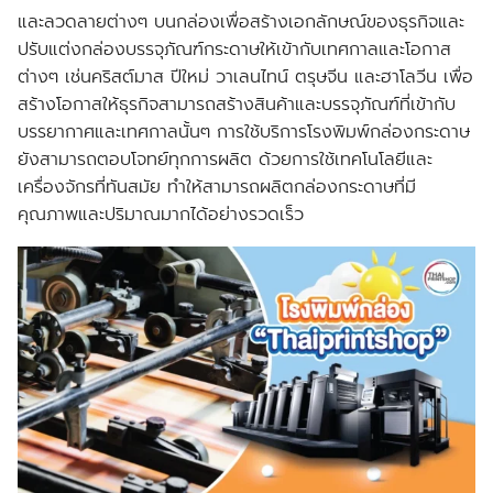
และลวดลายต่างๆ บนกล่องเพื่อสร้างเอกลักษณ์ของธุรกิจและ
ปรับแต่งกล่องบรรจุภัณฑ์กระดาษให้เข้ากับเทศกาลและโอกาส
ต่างๆ เช่นคริสต์มาส ปีใหม่ วาเลนไทน์ ตรุษจีน และฮาโลวีน เพื่อ
สร้างโอกาสให้ธุรกิจสามารถสร้างสินค้าและบรรจุภัณฑ์ที่เข้ากับ
บรรยากาศและเทศกาลนั้นๆ การใช้บริการโรงพิมพ์กล่องกระดาษ
ยังสามารถตอบโจทย์ทุกการผลิต ด้วยการใช้เทคโนโลยีและ
เครื่องจักรที่ทันสมัย ทำให้สามารถผลิตกล่องกระดาษที่มี
คุณภาพและปริมาณมากได้อย่างรวดเร็ว