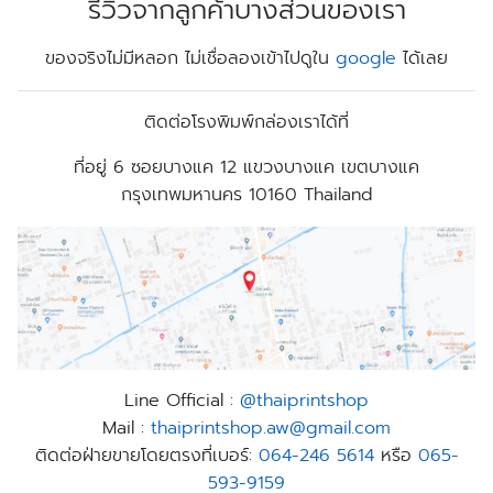
รีวิวจากลูกค้าบางส่วนของเรา
ของจริงไม่มีหลอก ไม่เชื่อลองเข้าไปดูใน
google
ได้เลย
ติดต่อโรงพิมพ์กล่องเราได้ที่
ที่อยู่
6 ซอยบางแค 12 แขวงบางแค เขตบางแค
กรุงเทพมหานคร 10160 Thailand
Line Official :
@thaiprintshop
Mail :
thaiprintshop.aw@gmail.com
ติดต่อฝ่ายขายโดยตรงที่เบอร์:
064-246 5614
หรือ
065-
593-9159