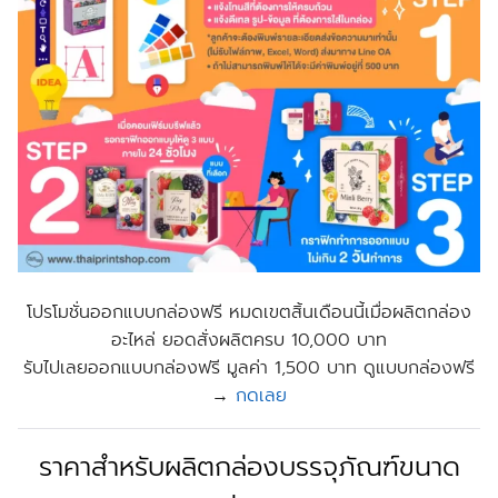
โปรโมชั่นออกแบบกล่องฟรี หมดเขตสิ้นเดือนนี้เมื่อผลิตกล่อง
อะไหล่ ยอดสั่งผลิตครบ 10,000 บาท
รับไปเลยออกแบบกล่องฟรี มูลค่า 1,500 บาท ดูแบบกล่องฟรี
→
กดเลย
ราคาสำหรับผลิตกล่องบรรจุภัณฑ์ขนาด