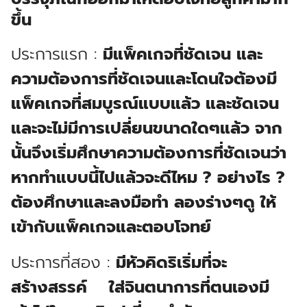
ขึ้น
ประการแรก :
มีแพ็คเกจที่ชัดเจน และ
ความต้องการที่ชัดเจนและโดนใจต้องมี
แพ็คเกจที่สมบูรณ์แบบแล้ว และชัดเจน
และจะไม่มีการเปลี่ยนขนาดใดๆแล้ว จาก
นั้นจึงเริ่มศึกษาความต้องการที่ชัดเจนว่า
หากทำแบบนี้ไปแล้วจะดีไหม ? อย่างไร ?
ต้องศึกษาและลงมือทำ ลองร่างๆดู ให้
เข้ากับแพ็คเกจและตอบโจทย์
ประการที่สอง :
มีหัวคิดริเริ่มที่จะ
สร้างสรรค์ ใส่จินตนาการที่ตนเองมี