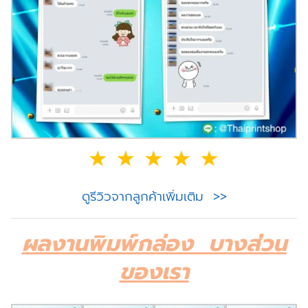
ดูรีวิวจากลูกค้าเพิ่มเติม >>
ผลงานพิมพ์กล่อง บางส่วน
ของเรา