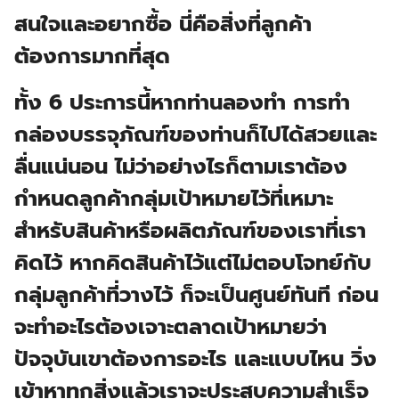
สนใจและอยากซื้อ นี่คือสิ่งที่ลูกค้า
ต้องการมากที่สุด
ทั้ง 6 ประการนี้หากท่านลองทำ การทำ
กล่องบรรจุภัณฑ์ของท่านก็ไปได้สวยและ
ลื่นแน่นอน ไม่ว่าอย่างไรก็ตามเราต้อง
กำหนดลูกค้ากลุ่มเป้าหมายไว้ที่เหมาะ
สำหรับสินค้าหรือผลิตภัณฑ์ของเราที่เรา
คิดไว้ หากคิดสินค้าไว้แต่ไม่ตอบโจทย์กับ
กลุ่มลูกค้าที่วางไว้ ก็จะเป็นศูนย์ทันที ก่อน
จะทำอะไรต้องเจาะตลาดเป้าหมายว่า
ปัจจุบันเขาต้องการอะไร และแบบไหน วิ่ง
เข้าหาทุกสิ่งแล้วเราจะประสบความสำเร็จ