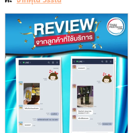
คะ
จากคุณ วรรณ