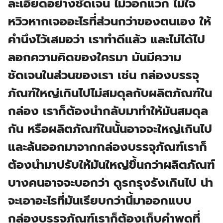
ละเอียดอย่างชัดเจน ไม่วอกแวก ไม่ใจ
หวิวหากเจออะไรที่ส่วนกว่าของตนเอง ให้
คำนึงไว้เสมอว่า เราทำดีแล้ว และไม่ได้ไป
ลอกความคิดของใครมา มันมีความ
ชัดเจนในส่วนของเรา เช่น กล่องบรรจุ
ภัณฑ์ใหญ่เกินไปไม่สมดุลกับผลิตภัณฑ์ใน
กล่อง เราก็ต้องนำกลับมาทำให้มันสมดุล
กัน หรือผลิตภัณฑ์ในนั้นอาจจะใหญ่เกินไป
และล้นออกมาจากกล่องบรรจุภัณฑ์เราก็
ต้องนำมาปรับให้มันใหญ่ขึ้นกว่าผลิตภัณฑ์
บางคนอาจจะบอกว่า ดูรกรุงรังเกินไป น่า
จะเอาอะไรที่มันเรียบกว่านี้มาออกแบบ
กล่องบรรจุภัณฑ์เราก็ต้องเก็บคำพูดที่