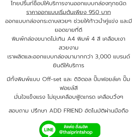
ไทยปริ้นท์ช็อปให้บริการงานออกแบบกล่องทุกชนิด
ราคาออกแบบเริ่มต้นเพียง 950 บาท
ออกแบบกล่องกระดาษสวยๆ ช่วยให้ก้าวนำคู่แข่ง และมี
ยอดขายที่ดี
พิมพ์กล่องขนาดไม่เกิน A4 พิมพ์ 4 สี เคลือบเงา
สวยงาม
เราผลิตและออกแบบกล่องมามากกว่า 3,000 แบรนด์
ยินดีให้บริการ
มีทั้งพิมพ์แบบ Off-set และ ดิจิตอล ปั๊มฟอยล์เค ปั๊ม
ฟอยล์สี
มั่นใจแข็งแรง ไม่ยุบเคลือบฟู้ดเกรด เคลือบวิ้งๆ
สอบถาม ปรึกษา
ADD FRIEND อัตโนมัติผ่านมือถือ