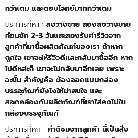
กว่าเดิม และตอบโจทย์มากกว่าเดิม
ประการที่ห้า :
ลงวางขาย ลองลงวางขาย
ก่อนซัก 2-3 วันและลองรับคำรีวิวจาก
ลูกค้าที่มาซื้อผลิตภัณฑ์ของเรา ถ้าหาก
ถูกใจ เขาจะให้รีวิวดีและกลับมาซื้ออีก หาก
ไม่ดีหล่ะก็ เขาจะไม่กลับมาอีกเลย เพราะ
ฉะนั้น สำคัญคือ ต้องออกแบบกล่อง
บรรจุภัณฑ์ยังไงให้น่าสนใจ และ
สอดคล้องกับผลิตภัณฑ์ที่เราใส่ลงไปใน
กล่องบรรจุภัณฑ์
ประการที่หก :
คำติชมจากลูกค้า นี่เป็นสิ่ง