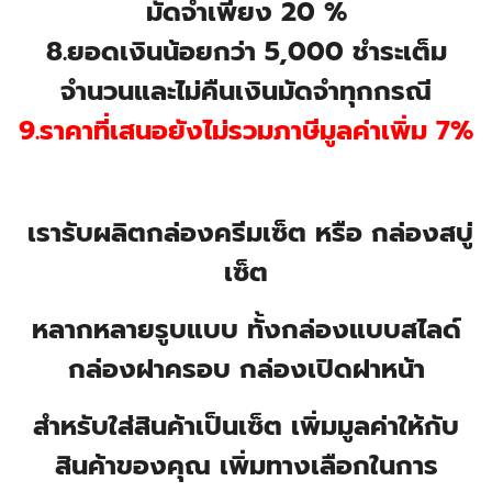
มัดจำเพียง 20 %
8.ยอดเงินน้อยกว่า 5,000 ชำระเต็ม
จำนวนและไม่คืนเงินมัดจำทุกกรณี
9.ราคาที่เสนอยังไม่รวมภาษีมูลค่าเพิ่ม 7%
เรารับผลิตกล่องครีมเซ็ต หรือ กล่องสบู่
เซ็ต
หลากหลายรูบแบบ ทั้งกล่องแบบสไลด์
กล่องฝาครอบ กล่องเปิดฝาหน้า
สำหรับใส่สินค้าเป็นเซ็ต เพิ่มมูลค่าให้กับ
สินค้าของคุณ เพิ่มทางเลือกในการ