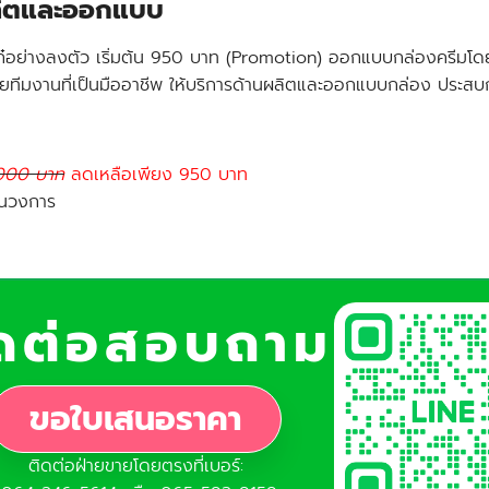
ลิตและออกแบบ
ไก๋อย่างลงตัว เริ่มต้น 950 บาท (Promotion) ออกแบบกล่องครีมโด
ีมงานที่เป็นมืออาชีพ ให้บริการด้านผลิตและออกแบบกล่อง ประสบก
2,000 บาท
ลดเหลือเพียง 950 บาท
ดในวงการ
ิดต่อสอบถาม
ขอใบเสนอราคา
ติดต่อฝ่ายขายโดยตรงที่เบอร์: