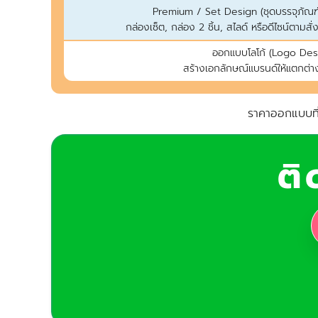
Premium / Set Design (ชุดบรรจุภัณฑ์
กล่องเซ็ต, กล่อง 2 ชิ้น, สไลด์ หรือดีไซน์ตามสั
ออกแบบโลโก้ (Logo Des
สร้างเอกลักษณ์แบรนด์ให้แตกต่า
ราคาออกแบบที่
ต