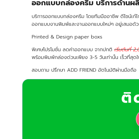
ออกแบบกล่องครีม บริการด้านผ
บริการออกแบบกล่องครีม โดยทีมมืออาชีพ ดีไซน์เก๋
ออกแบบงานพิมพ์และงานออกแบบใหม่ๆ อยู่เสมอด้วยท
Printed & Design paper boxs
พิเศษโปรโมชั่น ลดค่าออกแบบ จากปกติ
เริ่มต้นที่ 
พร้อมพิมพ์กล่องด่วนเพียง 3-5 วันเท่านั้น เร็วที่สุ
สอบถาม ปรึกษา ADD FRIEND อัตโนมัติผ่านมือถือ
ต