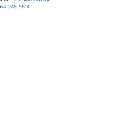
64-246-5614