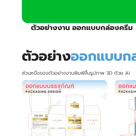
ตัวอย่างงาน ออกแบบกล่องครีม
ตัวอย่าง
ออกแบบกล
ส่วนหนึ่งของตัวอย่างงานพิมพ์ขึ้นรูปภาพ 3D ด้วย AI