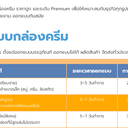
องครีม ราคาถูก และระดับ
Premium
เพื่อให้เหมาะสมกับธุรกิจทุ
สวยงาม ออกแบบทันสมัย
บกล่องครีม
ตั้งแต่ออกแบบบรรจุภัณฑ์ ออกแบบโลโก้ ผลิตสินค้า จัดส่งทั่วประ
์
ระยะเวลาออกแบบ
กา
เรียบง่าย)
3–5 วันทำการ
2
้าขนาดเล็ก (สบู่, ครีม, ลิปสติก)
าตรฐาน)
5–7 วันทำการ
3
างเลย์เอาต์ให้ครบเครื่อง
ซน์พิเศษ)
5–7 วันทำการ
3
่องที่มีลูกเล่นไม่ธรรมดา