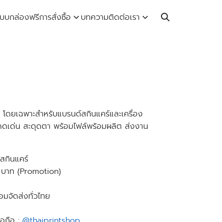
Call: 064-246-5614 | Line: @thaiprintshop
บบกล่องฟรี
การสั่งซื้อ
บทความ
ติดต่อเรา
โดยเฉพาะสำหรับแบรนด์สกินแคร์และเครื่อง
้โดดเด่น สะดุดตา พร้อมไฟล์พร้อมผลิต ส่งงาน
ศ
สกินแคร์
 บาท (Promotion)
อมจัดส่งทั่วไทย
อถือ :
@thaiprintshop