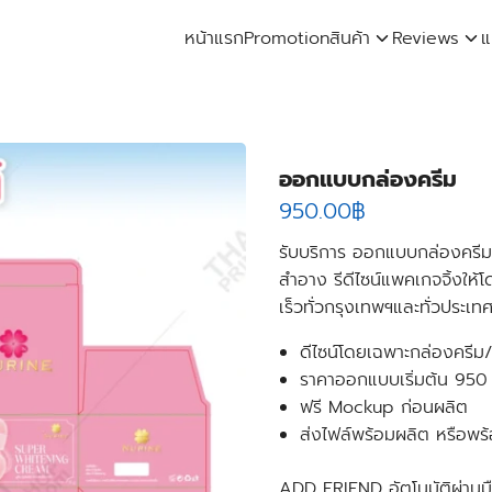
หน้าแรก
Promotion
สินค้า
Reviews
แ
arch
:
ออกแบบกล่องครีม
950.00
฿
รับบริการ
ออกแบบกล่องครีม
สำอาง รีดีไซน์แพคเกจจิ้งให
เร็วทั่วกรุงเทพฯและทั่วประเท
ดีไซน์โดยเฉพาะกล่องครีม/
ราคาออกแบบเริ่มต้น 950
ฟรี Mockup ก่อนผลิต
ส่งไฟล์พร้อมผลิต หรือพร้
ADD FRIEND อัตโนมัติผ่านมื