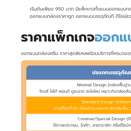
เริ่มต้นเพียง
950 บาท
มีแพ็กเกจทั้งแบบออกแบบกล่
ออกแบบกล่องราคาถูก ออกแบบบรรจุภัณฑ์ ดีไซน์
ราคาแพ็กเกจ
ออกแบ
ออกแบบกล่องครีม ราคาสุดพิเศษพร้อมบริการที่ครบวงจร 
ประเภทบรรจุภัณฑ
Minimal Design (กล่องพื้นฐาน
โทนสี โลโก้ ฟอนต์ ดูสะอาด สมัยใหม่ เหมาะกับกล่องสินค
Standard Design (กล่องม
งานดีไซน์ทั่วไป มีองค์ประกอบกราฟิกเพิ่มขึ้น ว
Creative/Special Design (ดีไ
ใช้ภาพประกอบ, ไดคัท, ลายกราฟิก หรือดีไซน์กล