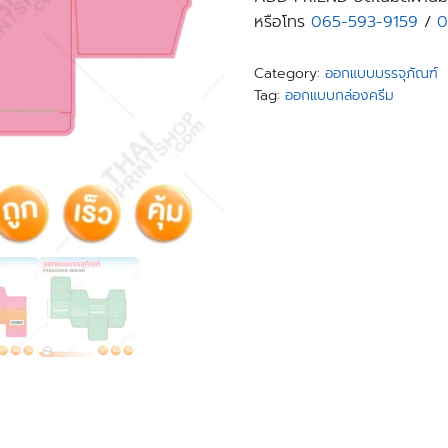
หรือโทร
065-593-9159
/
0
Category:
ออกแบบบรรจุภัณฑ์
Tag:
ออกแบบกล่องครีม