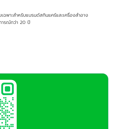
ยเฉพาะสำหรับแบรนด์สกินแคร์และเครื่องสำอาง
ารณ์กว่า 20 ปี