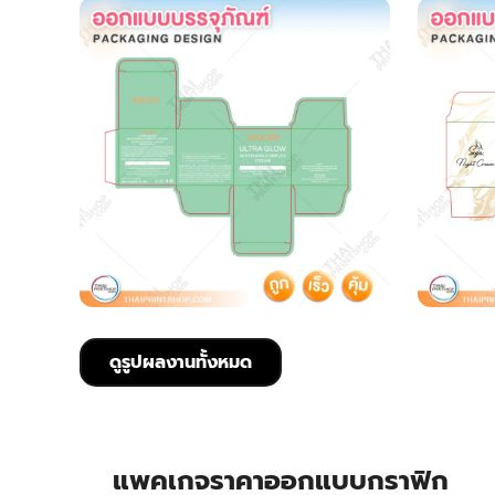
ดูรูปผลงานทั้งหมด
แพคเกจราคาออกแบบกราฟิก