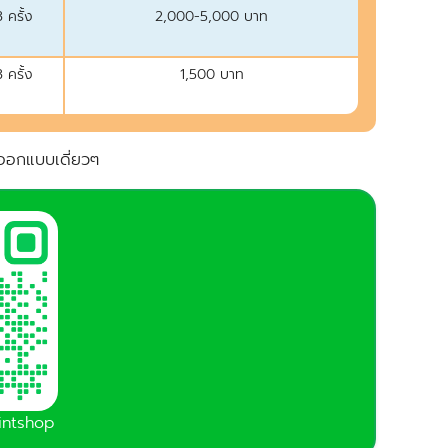
 ครั้ง
2,000-5,000 บาท
 ครั้ง
1,500 บาท
นออกแบบเดี่ยวๆ
intshop