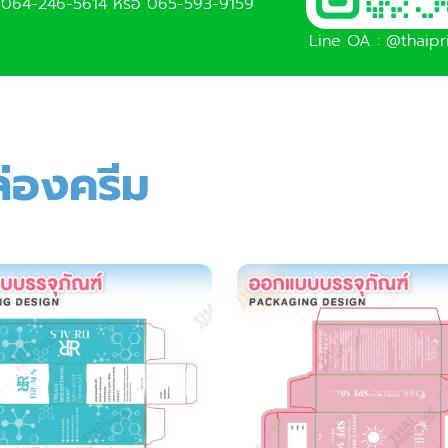
064-246-5614 หรือ 065-593-9159
Line OA : @thaipr
่องครีม