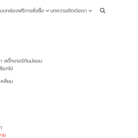
Call: 064-246-5614 | Line: @thaiprintshop
บบกล่องฟรี
การสั่งซื้อ
บทความ
ติดต่อเรา
้า สติ๊กเกอร์กันปลอม
ือกไข่
หลี่ยม
ท
ขาย