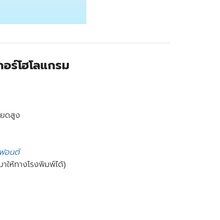
เกอร์โฮโลแกรม
ียดสูง
ทฟอนต์
าให้ทางโรงพิมพ์ได้)