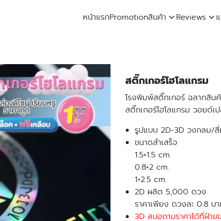
หน้าแรก
Promotion
สินค้า
Reviews
แ
arch
:
สติ๊กเกอร์โฮโลแกรม
โรงพิมพ์สติ๊กเกอร์ ฉลากสินค
สติ๊กเกอร์โฮโลแกรม วอยด์เปล
รูปแบบ 2D-3D วงกลม/สี่เ
ขนาดสำเสร็จ
1.5×1.5 cm.
0.8×2 cm.
1×2.5 cm.
2D ผลิต 5,000 ดวง
ราคาเพียง ดวงละ 0.8 บา
3D สบอถามราคาได้ที่ฝ่าย