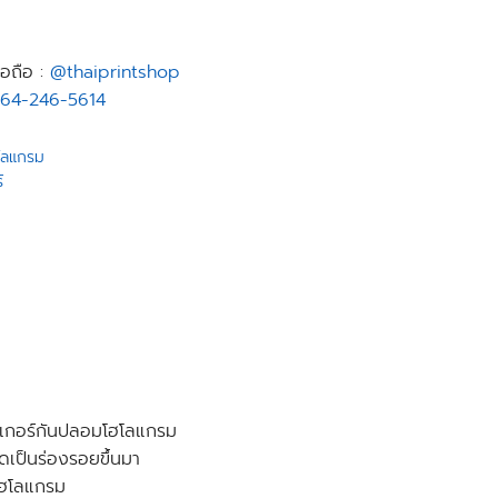
อถือ :
@thaiprintshop
64-246-5614
ฮโลแกรม
์
กเกอร์กันปลอมโฮโลแกรม
ดเป็นร่องรอยขึ้นมา
โฮโลแกรม