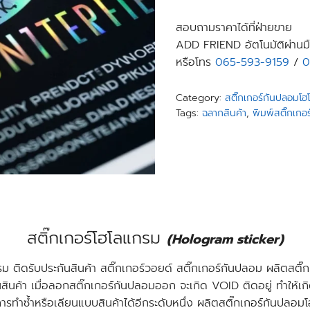
สอบถามราคาได้ที่ฝ่ายขาย
ADD FRIEND อัตโนมัติผ่านมื
หรือโทร
065-593-9159
/
0
Category:
สติ๊กเกอร์กันปลอมโ
Tags:
ฉลากสินค้า
,
พิมพ์สติ๊กเกอร
สติ๊กเกอร์โฮโลแกรม
(Hologram sticker)
รม ติดรับประกันสินค้า สติ๊กเกอร์วอยด์ สติ๊กเกอร์กันปลอม
ผลิตสติ๊
สินค้า เมื่อลอกสติ๊กเกอร์กันปลอมออก จะเกิด VOID ติดอยู่ ทำให้เกิ
ารทำซ้ำหรือเลียนแบบสินค้าได้อีกระดับหนึ่ง
ผลิตสติ๊กเกอร์กันปลอม