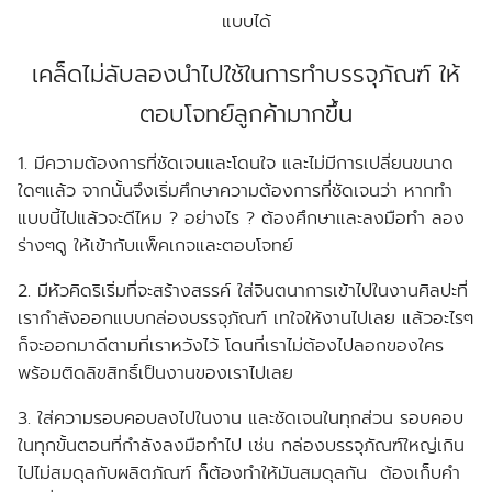
แบบได้
เคล็ดไม่ลับลองนำไปใช้ในการทำบรรจุภัณฑ์ ให้
ตอบโจทย์ลูกค้ามากขึ้น
1.
มีความต้องการที่ชัดเจนและโดนใจ
และไม่มีการเปลี่ยนขนาด
ใดๆแล้ว จากนั้นจึงเริ่มศึกษาความต้องการที่ชัดเจนว่า หากทำ
แบบนี้ไปแล้วจะดีไหม ? อย่างไร ? ต้องศึกษาและลงมือทำ ลอง
ร่างๆดู ให้เข้ากับแพ็คเกจและตอบโจทย์
2.
มีหัวคิดริเริ่มที่จะสร้างสรรค์
ใส่จินตนาการเข้าไปในงานศิลปะที่
เรากำลังออกแบบกล่องบรรจุภัณฑ์ เทใจให้งานไปเลย แล้วอะไรๆ
ก็จะออกมาดีตามที่เราหวังไว้ โดนที่เราไม่ต้องไปลอกของใคร
พร้อมติดลิขสิทธิ์เป็นงานของเราไปเลย
3.
ใส่ความรอบคอบลงไปในงาน
และชัดเจนในทุกส่วน รอบคอบ
ในทุกขั้นตอนที่กำลังลงมือทำไป เช่น กล่องบรรจุภัณฑ์ใหญ่เกิน
ไปไม่สมดุลกับผลิตภัณฑ์ ก็ต้องทำให้มันสมดุลกัน ต้องเก็บคำ