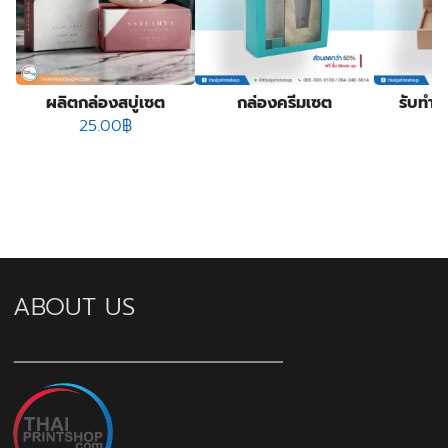
ผลิตกล่องสบู่เซต
กล่องครีมเซต
รับทำก
25.00
฿
2
ABOUT US