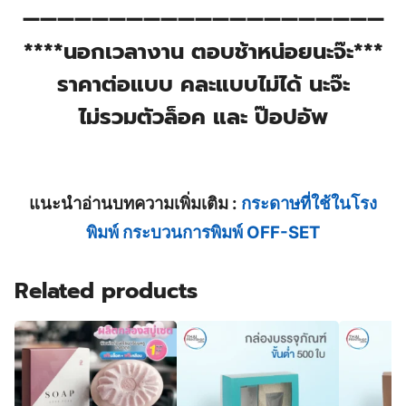
—————————————————————
****นอกเวลางาน ตอบช้าหน่อยนะจ๊ะ***
ราคาต่อแบบ คละแบบไม่ได้ นะจ๊ะ
ไม่รวมตัวล็อค และ ป๊อปอัพ
แนะนำอ่านบทความเพิ่มเติม :
กระดาษที่ใช้ในโรง
พิมพ์ กระบวนการพิมพ์ OFF-SET
Related products