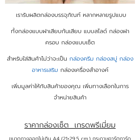
เรารับผลิตกล่องบรรจุภัณฑ์
หลากหลายรูปแบบ
ทั้งกล่องแบบฝาเสียบก้นเสียบ แบบสไลด์ กล่องฝา
ครอบ กล่องแบบเซ็ต
สำหรับใส่สินค้าไม่ว่าจะเป็น
กล่องครีม
กล่องสบู่
กล่อง
อาหารเสริม
กล่องเครื่องสำอางค์
เพิ่มมูลค่าให้กับสินค้าของคุณ เพิ่มทางเลือกในการ
จำหน่ายสินค้า
ราคากล่องเซ็ต เกรดพรีเมี่ยม
ขนาดกางออกไม่เกิน A4 (21×29.5 cm.) กระดาษอาร์ตการ์ด