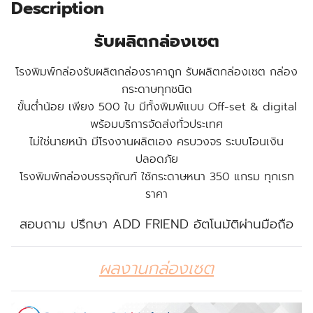
Description
รับผลิตกล่องเซต
โรงพิมพ์กล่องรับผลิตกล่องราคาถูก รับผลิตกล่องเซต กล่อง
กระดาษทุกชนิด
ขั้นต่ำน้อย เพียง 500 ใบ มีทั้งพิมพ์แบบ Off-set & digital
พร้อมบริการจัดส่งทั่วประเทศ
ไม่ใช่นายหน้า มีโรงงานผลิตเอง ครบวงจร ระบบโอนเงิน
ปลอดภัย
โรงพิมพ์กล่องบรรจุภัณฑ์ ใช้กระดาษหนา 350 แกรม ทุกเรท
ราคา
สอบถาม ปรึกษา
ADD FRIEND อัตโนมัติผ่านมือถือ
ผลงานกล่องเซต