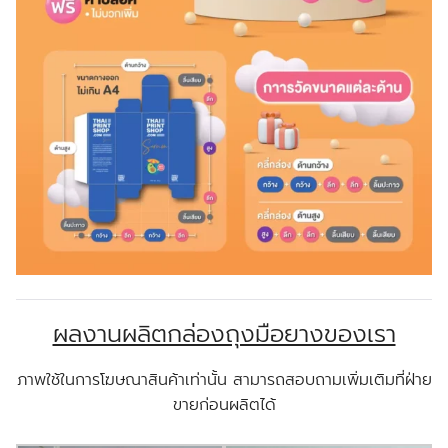
ผลงานผลิตกล่องถุงมือยางของเรา
ภาพใช้ในการโฆษณาสินค้าเท่านั้น สามารถสอบถามเพิ่มเติมที่ฝ่าย
ขายก่อนผลิตได้