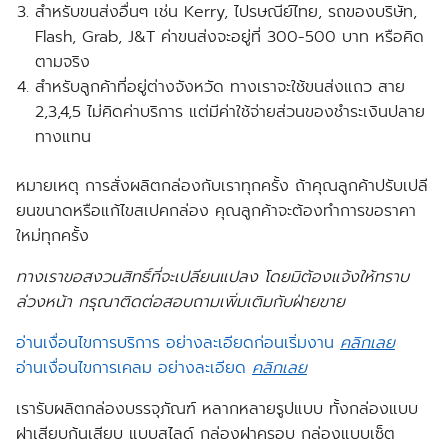
สำหรับขนส่งอื่นๆ เช่น Kerry, ไปรษณีย์ไทย, รถของบริษัท,
Flash, Grab, J&T ค่าขนส่งจะอยู่ที่ 300-500 บาท หรือคิด
ตามจริง
สำหรับลูกค้าที่อยู่ต่างจังหวัด ทางเราจะใช้ขนส่งแถว สาย
2,3,4,5 ไม่คิดค่าบริการ แต่มีค่าใช้จ่ายส่วนของชำระเงินปลาย
ทางแทน
หมายเหตุ การสั่งผลิตกล่องกับเราทุกครั้ง ถ้าคุณลูกค้าปรับเปลี
ยนขนาดหรือแก้ไขสเปคกล่อง คุณลูกค้าจะต้องทำการขอราคา
ใหม่ทุกครั้ง
ทางเราขอสงวนสิทธิ์ที่จะเปลียนแปลง โดยมิต้องแจ้งให้ทราบ
ล่วงหน้า กรุณาติดต่อสอบถามเพิ่มเติมกับฝ่ายขาย
อ่านเงื่อนไขการบริการ อย่างละเอียดก่อนเริ่มงาน
คลิกเลย
อ่านเงื่อนไขการเคลม อย่างละเอียด
คลิกเลย
เรารับผลิตกล่องบรรจุภัณฑ์ หลากหลายรูปแบบ
ทั้งกล่องแบบ
ฝาเสียบก้นเสียบ แบบสไลด์ กล่องฝาครอบ กล่องแบบเซ็ต