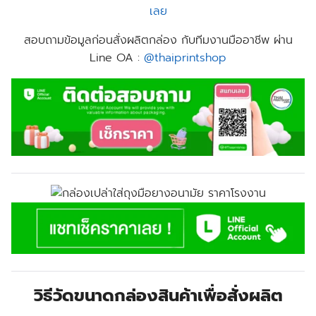
เลย
สอบถามข้อมูลก่อนสั่งผลิตกล่อง กับทีมงานมืออาชีพ ผ่าน
Line OA :
@thaiprintshop
วิธีวัดขนาดกล่องสินค้าเพื่อสั่งผลิต