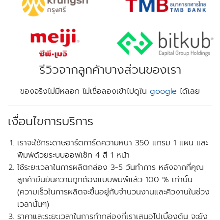
รีวิวจากลูกค้าบางส่วนของเรา
ของจริงไม่มีหลอก ไม่เชื่อลองเข้าไปดูใน
google
ได้เลย
เงื่อนไขการบริการ
เราจะใช้กระดาษอาร์ตการ์ดความหนา 350 แกรม 1 แผน และ
พิมพ์ด้วยระบบออฟเซ็ท 4 สี 1 หน้า
ใช้ระยะเวลาในการผลิตกล่อง 3-5 วันทำการ หลังจากที่คุณ
ลูกค้ายืนยันความถูกต้องแบบพิมพ์แล้ว 100 % เท่านั้น
(ความเร็วในการผลิตจะขึ้นอยู่กับจำนวนงานและคิวงานในช่วง
เวลานั้นๆ)
ราคาและระยะเวลาในการทำกล่องที่เราเสนอไปเบื้องต้น จะยัง