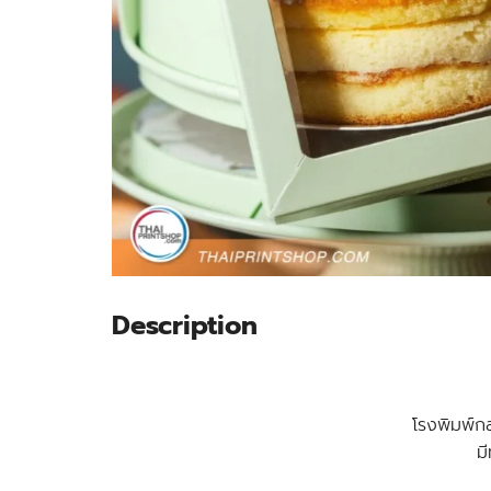
Description
โรงพิมพ์ก
ม