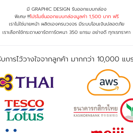
มี GRAPHIC DESIGN รับออกแบบกล่อง
พิเศษ !!!
โปรโมชั่นออกแบบกล่องมูลค่า 1,500 บาท ฟรี
เราไม่ใช่นายหน้า ผลิตเองครบวงจร มีระบบโอนเงินปลอดภัย
เราเลือกใช้กระดาษอาร์ตการ์ดหนา 350 แกรม อย่างดี ทุกเรทราคา
รับการไว้วางใจจากลูกค้า มากกว่า 10,000 แบ