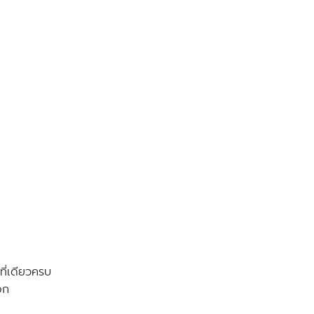
ี่เดียวครบ
อก