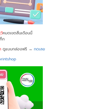
วี
หมดเขตสิ้นเดือนนี้
ท็ก
ท
ดูแบบกล่องฟรี →
กดเลย
rintshop