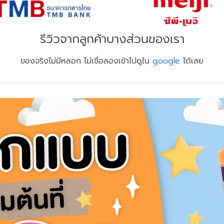
รีวิวจากลูกค้าบางส่วนของเรา
ของจริงไม่มีหลอก ไม่เชื่อลองเข้าไปดูใน
google
ได้เลย