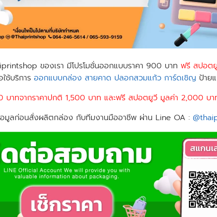
aiprintshop
ของเรา มีโปรโมชั่นออกแบบราคา 900 บาท
ฟร
ี สปอตยู
ื่อใช้บริการ
ออกแบบกล่อง
สายคาด
ปลอกสวมแก้ว
การ์ดเชิญ
ป้าย​แ
0 บาทจากราคาปกติ 1,500 บาท และฟรี สปอตยูวี มูลค่า 2,000 บา
อมูลก่อนสั่งผลิตกล่อง กับทีมงานมืออาชีพ ผ่าน Line OA :
@thaip