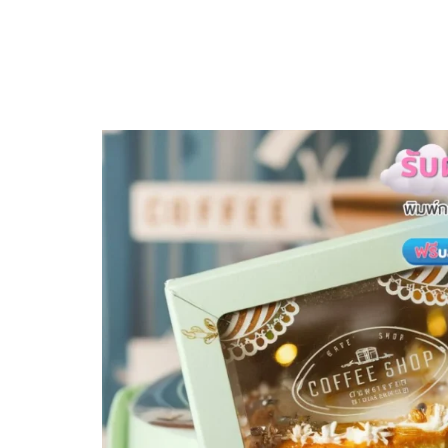
Skip
to
content
Se
for