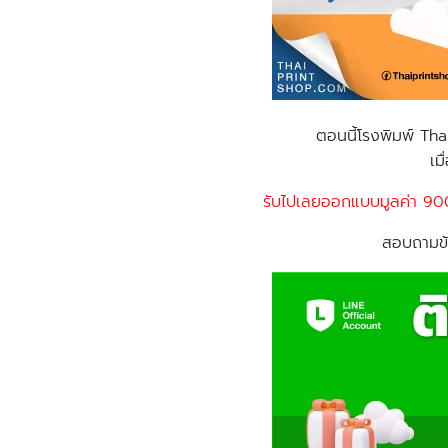
ตอนนี้
โรงพิมพ์ Th
เม
รับไปเลยออกแบบมูลค่า 90
สอบถามข้