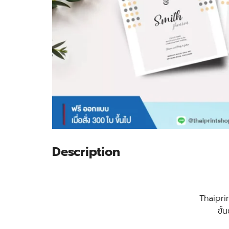
Description
Thaiprin
ขั้