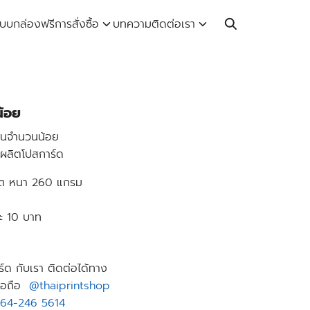
Call: 064-246-5614 | Line: @thaiprintshop
บบกล่องฟรี
การสั่งซื้อ
บทความ
ติดต่อเรา
น้อย
ต้นจำนวนน้อย
ผลิตโปสการ์ด
ร์ต หนา 260 แกรม
ละ 10 บาท
์ด กับเรา ติดต่อได้ทาง
มือถือ
@thaiprintshop
64-246
5614