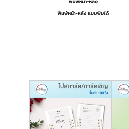
พิมพ์หน้า-หลัง
พิมพ์หน้า-หลัง แบบพับได้