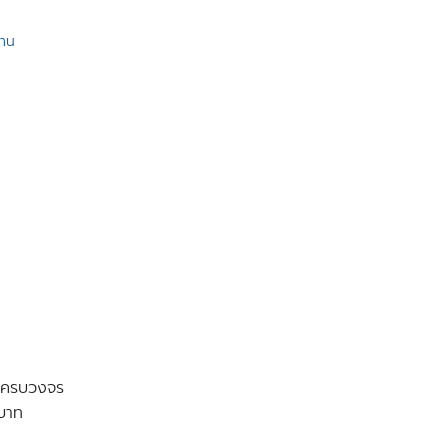
งาน
ๆ ครบวงจร
 บาท