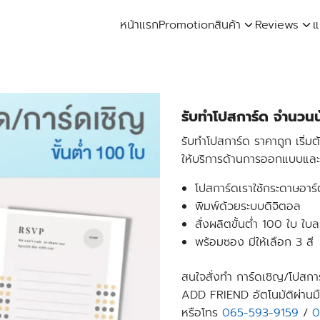
หน้าแรก
Promotion
สินค้า
Reviews
แ
arch
:
รับทำโปสการ์ด จำนวน
รับทำโปสการ์ด ราคาถูก เริ่ม
ให้บริการด้านการออกแบบและ
โปสการ์ดเราใช้กระดาษอา
พิมพ์ด้วยระบบดิจิตอล
สั่งผลิตขั้นต่ำ 100 ใบ ใบ
พร้อมซอง มีให้เลือก 3 สี
สนใจสั่งทำ การ์ดเชิญ/โปสการ
ADD FRIEND อัตโนมัติผ่าน
หรือโทร
065-593-9159
/
0