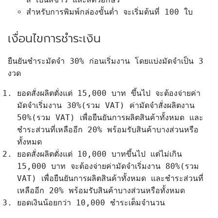
สำหรับการพิมพ์กล่องขั้นต่ำ จะเริ่มต้นที่ 100 ใบ
เงื่อนไขการชำระเงิน
ยืนยันชำระมัดจำ 30% ก่อนเริ่มงาน โดยแบ่งมัดจำเป็น 3
งวด
ยอดสั่งผลิตตั่งแต่ 15,000 บาท ขึ้นไป จะต้องจ่ายค่า
มัดจำเริ่มงาน 30%(รวม VAT) ค่ามัดจำสั่งผลิตงาน
50%(รวม VAT) เพื่อยืนยันการผลิตสินค้าทั้งหมด และ
ชำระส่วนที่เหลืออีก 20% พร้อมรับสินค้าบางส่วนหรือ
ทั้งหมด
ยอดสั่งผลิตตั่งแต่ 10,000 บาทขึ้นไป แต่ไม่เกิน
15,000 บาท จะต้องจ่ายค่ามัดจำเริ่มงาน 80%(รวม
VAT) เพื่อยืนยันการผลิตสินค้าทั้งหมด และชำระส่วนที่
เหลืออีก 20% พร้อมรับสินค้าบางส่วนหรือทั้งหมด
ยอดเงินน้อยกว่า 10,000 ชำระเต็มจำนวน