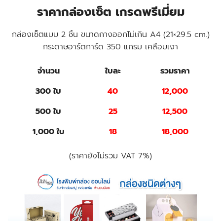
ราคากล่องเซ็ต เกรดพรีเมี่ยม
กล่องเซ็ตแบบ 2 ชิ้น ขนาดกางออกไม่เกิน A4 (21×29.5 cm.)
กระดาษอาร์ตการ์ด 350 แกรม เคลือบเงา
จำนวน
ใบละ
รวมราคา
300 ใบ
40
12,000
500 ใบ
25
12,500
1,000 ใบ
18
18,000
(ราคายังไม่รวม VAT 7%)