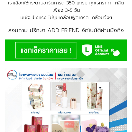
เราเลือกใช้กระดาษอาร์ตการ์ด 350 แกรม ทุกเรทราคา ผลิต
เพียง 3-5 วัน
มั่นใจแข็งแรง ไม่ยุบเคลือบฟู้ดเกรด เคลือบวิ้งๆ
สอบถาม ปรึกษา
ADD FRIEND อัตโนมัติผ่านมือถือ