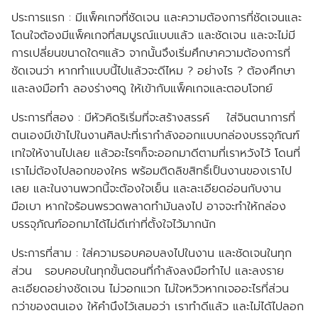
ประการแรก :
มีแพ็คเกจที่ชัดเจน และความต้องการที่ชัดเจนและ
โดนใจต้องมีแพ็คเกจที่สมบูรณ์แบบแล้ว และชัดเจน และจะไม่มี
การเปลี่ยนขนาดใดๆแล้ว จากนั้นจึงเริ่มศึกษาความต้องการที่
ชัดเจนว่า หากทำแบบนี้ไปแล้วจะดีไหม ? อย่างไร ? ต้องศึกษา
และลงมือทำ ลองร่างๆดู ให้เข้ากับแพ็คเกจและตอบโจทย์
ประการที่สอง :
มีหัวคิดริเริ่มที่จะสร้างสรรค์ ใส่จินตนาการที่
ตนเองมีเข้าไปในงานศิลปะที่เรากำลังออกแบบกล่องบรรจุภัณฑ์
เทใจให้งานไปเลย แล้วอะไรๆก็จะออกมาดีตามที่เราหวังไว้ โดนที่
เราไม่ต้องไปลอกของใคร พร้อมติดลิขสิทธิ์เป็นงานของเราไป
เลย และในงานพวกนี้จะต้องใจเย็น และละเอียดอ่อนกับงาน
มือเบา หากใจร้อนพรวดพลาดทำมันลงไป อาจจะทำให้กล่อง
บรรจุภัณฑ์ออกมาได้ไม่ดีเท่าที่ตั้งใจไว้มากนัก
ประการที่สาม :
ใส่ความรอบคอบลงไปในงาน และชัดเจนในทุก
ส่วน รอบคอบในทุกขั้นตอนที่กำลังลงมือทำไป และลงราย
ละเอียดอย่างชัดเจน ไม่วอกแวก ไม่ใจหวิวหากเจออะไรที่ส่วน
กว่าของตนเอง ให้คำนึงไว้เสมอว่า เราทำดีแล้ว และไม่ได้ไปลอก