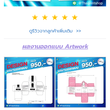
ดูรีวิวจากลูกค้าเพิ่มเติม >>
ผลงานออกแบบ Artwork