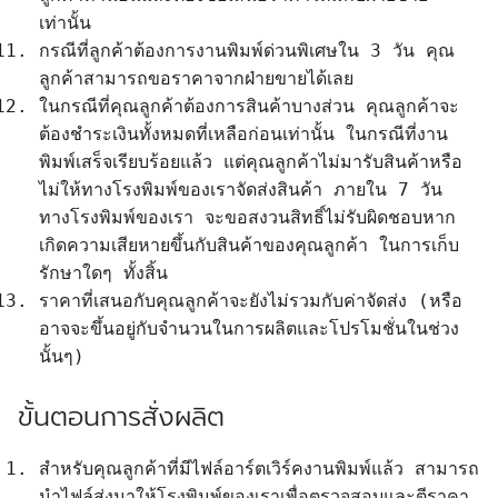
เท่านั้น
กรณีที่ลูกค้าต้องการงานพิมพ์ด่วนพิเศษใน 3 วัน คุณ
ลูกค้าสามารถขอราคาจากฝ่ายขายได้เลย
ในกรณีที่คุณลูกค้าต้องการสินค้าบางส่วน คุณลูกค้าจะ
ต้องชำระเงินทั้งหมดที่เหลือก่อนเท่านั้น ในกรณีที่งาน
พิมพ์เสร็จเรียบร้อยแล้ว แต่คุณลูกค้าไม่มารับสินค้าหรือ
ไม่ให้ทางโรงพิมพ์ของเราจัดส่งสินค้า ภายใน 7 วัน
ทางโรงพิมพ์ของเรา จะขอสงวนสิทธิ์ไม่รับผิดชอบหาก
เกิดความเสียหายขึ้นกับสินค้าของคุณลูกค้า ในการเก็บ
รักษาใดๆ ทั้งสิ้น
ราคาที่เสนอกับคุณลูกค้าจะยังไม่รวมกับค่าจัดส่ง
(หรือ
อาจจะขึ้นอยู่กับจำนวนในการผลิตและโปรโมชั่นในช่วง
นั้นๆ)
ขั้นตอนการสั่งผลิต
สำหรับคุณลูกค้าที่
มีไฟล์อาร์ตเวิร์คงานพิมพ์แล้ว
สามารถ
นำไฟล์ส่งมาให้โรงพิมพ์ของเราเพื่อตรวจสอบและตีราคา