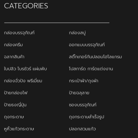
CATEGORIES
กล่องบรรจุภัณฑ์
กล่องสบู่
กล่องครีม
ออกแบบบรรจุภัณฑ์
ฉลากสินค้า
สติ๊กเกอร์กันปลอมโฮโลแกรม
ใบปลิว โบรชัวร์ แผ่นพับ
โปสการ์ด การ์ดแต่งงาน
กล่องจั่วปัง พรีเมี่ยม
กระเป๋าผ้า/ถุงผ้า
ป้ายกล่องไฟ
ป้ายฉลุลาย
ป้ายธงญี่ปุ่น
ซองบรรจุภัณฑ์
ถุงกระดาษ
ถุงกระดาษสำเร็จรูป
หูหิ้วแก้วกระดาษ
ปลอกสวมแก้ว