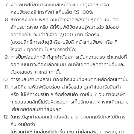
งานพิมพ์ไม่สามารถเน้นสีเหมือนแบบที่ดูจากหน้าจอ
คอมพิวเตอร์ โทรศัพท์ แท็บเล็ต ได้ 100%
8.การสั่งแก้ไขเพลท อันเนื่องจากไฟล์งานลูกค้า เช่น ตัว
อักษรขาดหาย หรือ สีที่พิมพ์ดิจิตอลบรู๊ฟมาแล้ว ไม่ชอบ
อยากแก้ไข จะมีค่าใช้จ่าย 2,000 บาท ต่อครั้ง
(สงวนสิทธิ์การเข้าดูสีหรือ ปรับสี หน้าแท่นพิมพ์ หรือ ที่
โรงงาน ทุกกรณี ไม่สามารถทำได้)
การปั๊มฟอยล์ทุกสี ที่ลูกค้าต้องการเน้นความตรง ตำแหน่งที่
ออกแบบมาจะต้องเลือกแบบ พิมพ์แยกกับลูกค้าท่านอื่นและ
ต้องเสนอราคาใหม่ เท่านั้น
การรับสินค้าบางส่วน ต้องชำระเงินทั้งหมดที่เหลือก่อนเท่านั้น
กรณีที่งานพิมพ์เรียบร้อย สำเร็จแล้ว ลูกค้าไม่มารับสินค้า
หรือ ไม่ให้ทางบริษัท ฯ จัดส่งสินค้า ภายใน 7 วัน ทางบริษัท
ฯ ขอสงวนสิทธิ์ไม่รับผิดชอบการเก็บรักษาใด ๆ หากเกิดความ
เสียหายต่อสินค้าที่สั่งผลิต
ในกรณีลูกค้าขอยกเลิกสั่งผลิตงาน ตามกฏบริษัทจะไม่มีการ
คืนเงินมัดจำ
ไม่รวมค่าใช้จ่ายอื่นๆที่เกิดขึ้น เช่น ค่าม๊อคอัพ, ค่าเพลท, ค่า