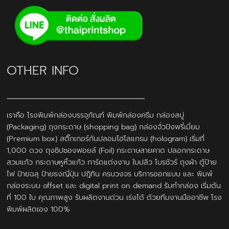
OTHER INFO
เราคือ โรงพิมพ์กล่องบรรจุภัณฑ์ พิมพ์กล่องครีม กล่องสบู่
(Packaging) ถุงกระดาษ (shopping bag) กล่องจั่วปังพรี่เมี่ยม
(Premium box) สติ๊กเกอร์กันปลอมโฮโลแกรม (hologram) เริ่มที่
1,000 ดวง ถุงซิปซองฟอยล์ (Foil) กระดาษสายคาด ปลอกกระดาษ
สวมแก้ว กระดาษหูหิ้วแก้ว การ์ดแต่งงาน ใบปลิว โบรชัวร์ ถุงผ้า ตู้ป้าย
ไฟ ป้ายฉลุ ป้ายธงญี่ปุ่น ปฎิทิน ครบวงจร บริการออกแบบ และ พิมพ์
กล่องระบบ offset และ digital print on demand รับทำกล่อง เริ่มต้น
ที่ 100 ใบ คุณภาพสูง รับผลิตงานด่วน เร่งได้ ด้วยทีมงานมืออาชีพ โรง
พิมพ์ผลิตเอง 100%