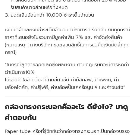
การผลิตสินค้าทั้งหมด และชำระส่วนที่เหลืออีก 20% พร้อม
รับสินค้าบางส่วนหรือทั้งหมด
ยอดเงินน้อยกว่า 10,000 ชำระเต็มจำนวน
เงินมัดจำและเงินชำระเต็มจำนวน ไม่สามารถเรียกคืนเงินทุกกรณี
ราคาที่เสนอยังไม่รวมภาษีมูลค่าเพิ่ม 7% และ ค่าจัดส่งสินค้า
(หมายเหตุ : ทางบริษัทฯ ขอสงวนสิทธิ์ในการขอคืนเงินมัดจำทุก
กรณี)
“ในกรณีลูกค้าขอยกเลิกสั่งผลิตงาน ตามกฏบริษัทจะมีการหักค่า
ดำเนินการ10%
ไม่รวมค่าใช้จ่ายอื่นๆที่เกิดขึ้น เช่น ค่าม๊อคอัพ, ค่าเพลท, ค่า
บล๊อคไดคัท, ค่าปรู๊ฟสี, ค่าบล๊อคปั๊มเคหรือนูน ฯ และค่าขนส่ง”
กล่องทรงกระบอกคืออะไร ดียังไง? มาดู
คำตอบกัน
Paper tube หรือที่รู้จักกันว่ากล่องทรงกระบอกเป็นกล่องบรรจุ