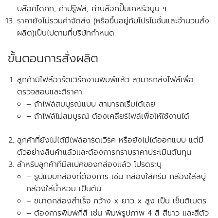
บล๊อคไดคัท, ค่าปรู๊ฟสี, ค่าบล๊อคปั๊มเคหรือนูน ฯ
ราคายังไม่รวมค่าจัดส่ง (หรือขึ้นอยู่กับโปรโมชั่นและจำนวนสั่ง
ผลิต)เป็นไปตามที่บริษัทกำหนด
ขั้นตอนการสั่งผลิต
ลูกค้ามีไฟล์อาร์ตเวิร์คงานพิมพ์แล้ว สามารถส่งไฟล์เพื่อ
ตรวจสอบและตีราคา
– ถ้าไฟล์สมบูรณ์แบบ สามารถเริ่มได้เลย
– ถ้าไฟล์ไม่สมบูรณ์ ต้องเคลียร์ไฟล์เพื่อให้ใช้งานได้
ลูกค้าที่ยังไม่ได้มีไฟล์อาร์ตเวิร์ค หรือยังไม่ได้ออกแบบ แต่มี
ตัวอย่างสินค้าแล้วและต้องการทราบราคาประเมินต้นทุน
สำหรับลูกค้าที่มีสเปคของกล่องแล้ว โปรดระบุ
– รูปแบบกล่องที่ต้องการ เช่น กล่องใส่ครีม กล่องใส่สบู่
กล่องใส่น้ำหอม เป็นต้น
– ขนาดกล่องสำเร็จ กว้าง x ยาว x สูง เป็น เซ็นติเมตร
– ต้องการพิมพ์กี่สี เช่น พิมพ์รูปภาพ 4 สี สีขาว และสีตัว