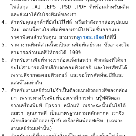
ไฟล์สกุล .AI .EPS .PSD .PDF ที่พร้อมสำหรับผลิต
และส่งมาให้กับโรงพิมพ์ของเรา
สำหรับคุณลูกค้าที่ยังไม่มีไฟล์ หรือกำลังหากล่องรูปแบบ
ใหม่ ตอนนี้ทางโรงพิมพ์ของเรามี
โปรโมชั่นออกแบบ
ราคาพิเศษสำหรับคุณ สามารถ
ดูรายละเอียด
ได้ที่นี้
ราคางานพิมพ์ส่วนนี้จะเป็นงานพิมพ์เลย์รวม ซึ่งอาจจะไม่
สามารถกำหนดสีให้ตรงได้ 100%
สำหรับงานพิมพ์ทางเราต้องแจ้งก่อนว่า ตัวกล่องที่ได้มา
จะไม่สามารถเทียบสีกับจอคอมพิวเตอร์ และโทรศัพท์ได้
เพราะสีจากจอคอมพิวเตอร์ และจอโทรศัพท์จะมีสีและ
แสงที่ไม่เท่ากัน
สำหรับงานเลย์ร่วมไม่จำเป็นต้องแนบตัวอย่างสีของกล่อง
มา เพราะทางโรงพิมพ์ของเรามีการทำ บรู๊ฟดิจิตอล
จากเครื่องพิมพ์ Epson หมึกแท้ เพราะฉะนั้นมั่นใจได้
เลยว่า คุณภาพสี เป็นมาตรฐานตามหลักสากล เราจึง
เทียบสีจากดิจิตอลบรู๊ปกับเครื่องพิมพ์ออฟเซ็ท
(เฉพาะ
งานเลย์ร่วมเท่านั้น)
สำหรับกรณีที่คุณลูกค้าสั่งแก้ไขเพลท เนื่องด้วยไฟล์งาน