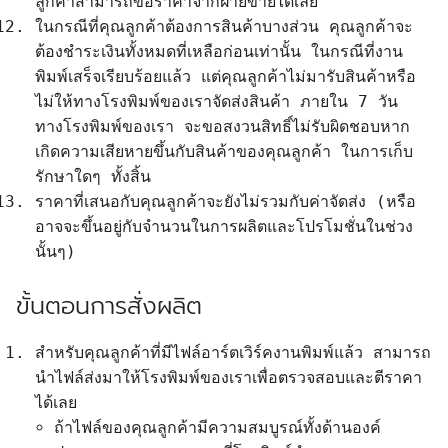
ลูกค้าสามารถขอราคาจากฝ่ายขายได้เลย
ในกรณีที่คุณลูกค้าต้องการสินค้าบางส่วน คุณลูกค้าจะ
ต้องชำระเงินทั้งหมดที่เหลือก่อนเท่านั้น ในกรณีที่งาน
พิมพ์เสร็จเรียบร้อยแล้ว แต่คุณลูกค้าไม่มารับสินค้าหรือ
ไม่ให้ทางโรงพิมพ์ของเราจัดส่งสินค้า ภายใน 7 วัน
ทางโรงพิมพ์ของเรา จะขอสงวนสิทธิ์ไม่รับผิดชอบหาก
เกิดความเสียหายขึ้นกับสินค้าของคุณลูกค้า ในการเก็บ
รักษาใดๆ ทั้งสิ้น
ราคาที่เสนอกับคุณลูกค้าจะยังไม่รวมกับค่าจัดส่ง
(หรือ
อาจจะขึ้นอยู่กับจำนวนในการผลิตและโปรโมชั่นในช่วง
นั้นๆ)
ขั้นตอนการสั่งผลิต
สำหรับคุณลูกค้าที่
มีไฟล์อาร์ตเวิร์คงานพิมพ์แล้ว
สามารถ
นำไฟล์ส่งมาให้โรงพิมพ์ของเราเพื่อตรวจสอบและตีราคา
ได้เลย
ถ้าไฟล์ของคุณลูกค้ามีความสมบูรณ์ทั้งด้านองค์