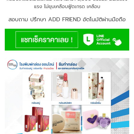
แรง ไม่ยุบเคลือบฟู้ดเกรด เคลือบ
สอบถาม ปรึกษา
ADD FRIEND อัตโนมัติผ่านมือถือ