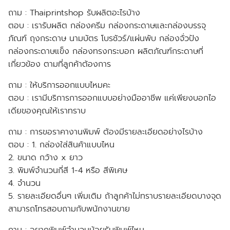
ถาม : Thaiprintshop รับผลิตอะไรบ้าง
ตอบ :
เรารับผลิต กล่องครีม กล่องกระดาษและกล่องบรรจุ
ภัณฑ์ ถุงกระดาษ นามบัตร โบรชัวร์/แผ่นพับ กล่องจั่วปัง
กล่องกระดาษแข็ง กล่องทรงกระบอก ผลิตภัณฑ์กระดาษที่
เกี่ยวข้อง ตามที่ลูกค้าต้องการ
ถาม : ให้บริการออกแบบไหมคะ
ตอบ :
เรามีบริการการออกแบบอย่างมืออาชีพ แค่เพียงบอกไอ
เดียของคุณให้เราทราบ
ถาม : การขอราคางานพิมพ์ ต้องมีรายละเอียดอย่างไรบ้าง
ตอบ :
1. กล่องใส่สินค้าแบบไหน
2. ขนาด กว้าง x ยาว
3. พิมพ์จำนวนกี่สี 1-4 หรือ สีพิเศษ
4. จำนวน
5. รายละเอียดอื่นๆ
เพิ่มเติม ถ้าลูกค้าไม่ทราบรายละเอียดบางจุด
สามารถโทรสอบถามกับพนักงานขาย