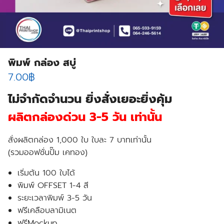
พิมพ์ กล่อง สบู่
7.00
฿
ไม่จำกัดจำนวน ยิ่งสั่งเยอะยิ่งคุ้ม
ผลิตกล่องด่วน 3-5 วัน เท่านั้น
สั่งผลิตกล่อง 1,000 ใบ ใบละ 7 บาทเท่านั้น
(รวมออฟชั่นปั๊ม เคทอง)
เริ่มต้น 100 ใบได้
พิมพ์ OFFSET 1-4 สี
ระยะเวลาพิมพ์ 3-5 วัน
ฟรีเคลือบลามิเนต
ฟรีMockup