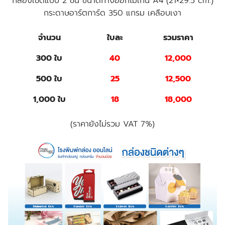
กล่องเซ็ตแบบ 2 ชิ้น ขนาดกางออกไม่เกิน A4 (21×29.5 cm.)
กระดาษอาร์ตการ์ด 350 แกรม เคลือบเงา
จำนวน
ใบละ
รวมราคา
300 ใบ
40
12,000
500 ใบ
25
12,500
1,000 ใบ
18
18,000
(ราคายังไม่รวม VAT 7%)