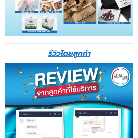
รีวิวโดยลูกค้า