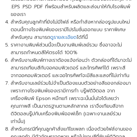
.EPS .PSD .PDF ที่พร้อมสำหรับผลิตและส่งมาให้กับโรงพิมพ์
ของเรา
สำหรับคุณลูกค้าที่ยังไม่มีไฟล์ หรือกำลังหากล่องรูปแบบใหม่
ตอนนี้ทางโรงพิมพ์ของเรามี
โปรโมชั่นออกแบบ
ราคาพิเศษ
สำหรับคุณ สามารถ
ดูรายละเอียด
ได้ที่นี้
ราคางานพิมพ์ส่วนนี้จะเป็นงานพิมพ์เลย์รวม ซึ่งอาจจะไม่
สามารถกำหนดสีให้ตรงได้ 100%
สำหรับงานพิมพ์ทางเราต้องแจ้งก่อนว่า ตัวกล่องที่ได้มาจะไม่
สามารถเทียบสีกับจอคอมพิวเตอร์ และโทรศัพท์ได้ เพราะสี
จากจอคอมพิวเตอร์ และจอโทรศัพท์จะมีสีและแสงที่ไม่เท่ากัน
สำหรับงานเลย์ร่วมไม่จำเป็นต้องแนบตัวอย่างสีของกล่องมา
เพราะทางโรงพิมพ์ของเรามีการทำ บรู๊ฟดิจิตอล จาก
เครื่องพิมพ์ Epson หมึกแท้ เพราะฉะนั้นมั่นใจได้เลยว่า
คุณภาพสี เป็นมาตรฐานตามหลักสากล เราจึงเทียบสีจาก
ดิจิตอลบรู๊ปกับเครื่องพิมพ์ออฟเซ็ท
(เฉพาะงานเลย์ร่วม
เท่านั้น)
สำหรับกรณีที่คุณลูกค้าสั่งแก้ไขเพลท เนื่องด้วยไฟล์งานของ
คุณลูกค้า มีตัวอักษรขาดหาย หรือไม่ชอบสีที่พิมพ์ดิจิตอล