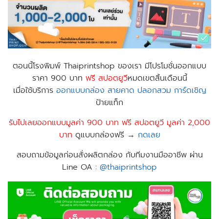
ตอนนี้
โรงพิมพ์ Thaiprintshop
ของเรา มีโปรโมชั่นออกแบบ
ราคา 900 บาท
ฟร
ี สปอตยูวี
หมดเขตสิ้นเดือนนี้
เมื่อใช้บริการ
ออกแบบกล่อง
สายคาด
ปลอกสวม
การ์ดเชิญ
ป้าย​แท็ก
รับไปเลยออกแบบมูลค่า 900 บาท ฟรี สปอตยูวี มูลค่า 2,000
บาท
ดูแบบกล่องฟรี →
กดเลย
สอบถามข้อมูลก่อนสั่งผลิตกล่อง กับทีมงานมืออาชีพ ผ่าน
Line OA :
@thaiprintshop