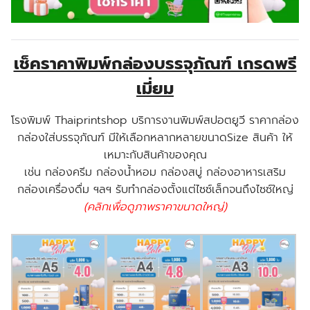
เช็คราคาพิมพ์กล่องบรรจุภัณฑ์ เกรดพรี
เมี่ยม
โรงพิมพ์ Thaiprintshop บริการงานพิมพ์สปอตยูวี ราคากล่อง
กล่องใส่บรรจุภัณฑ์ มีให้เลือกหลากหลายขนาดSize สินค้า ให้
เหมาะกับสินค้าของคุณ
เช่น กล่องครีม กล่องน้ำหอม กล่องสบู่ กล่องอาหารเสริม
กล่องเครื่องดื่ม ฯลฯ รับทำกล่องตั้งแต่ไซซ์เล็กจนถึงไซซ์ใหญ่
(คลิกเพื่อดูภาพราคาขนาดใหญ่)