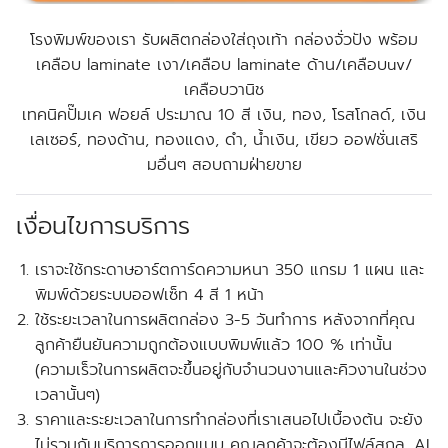
โรงพิมพ์ของเรา รับผลิตกล่องใส่ถุงเท้า กล่องจั่วปัง พร้อม
เคลือบ laminate เงา/เคลือบ laminate ด้าน/เคลือบuv/
เคลือบวานิช
เทคนิคปั๊มเค ฟอยล์ ประมาณ 10 สี เงิน, ทอง, โรสโกลด์, เงิน
เลเซอร์, ทองด้าน, ทองแดง, ดำ, น้ำเงิน, เขียว
ออฟชั่นเสริ
มอื่นๆ สอบถามฝ่ายขาย
เงื่อนไขการบริการ
เราจะใช้กระดาษอาร์ตการ์ดความหนา 350 แกรม 1 แผน และ
พิมพ์ด้วยระบบออฟเซ็ท 4 สี 1 หน้า
ใช้ระยะเวลาในการผลิตกล่อง 3-5 วันทำการ หลังจากที่คุณ
ลูกค้ายืนยันความถูกต้องแบบพิมพ์แล้ว 100 % เท่านั้น
(ความเร็วในการผลิตจะขึ้นอยู่กับจำนวนงานและคิวงานในช่วง
เวลานั้นๆ)
ราคาและระยะเวลาในการทำกล่องที่เราเสนอไปเบื้องต้น จะยัง
ไม่รวมกับบริการการออกแบบ คุณลูกค้าจะต้องมีไฟล์สกุล .AI