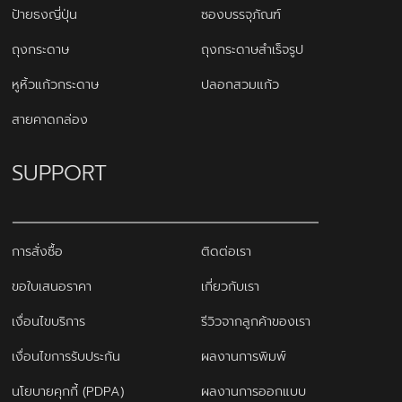
ป้ายธงญี่ปุ่น
ซองบรรจุภัณฑ์
ถุงกระดาษ
ถุงกระดาษสำเร็จรูป
หูหิ้วแก้วกระดาษ
ปลอกสวมแก้ว
สายคาดกล่อง
SUPPORT
การสั่งซื้อ
ติดต่อเรา
ขอใบเสนอราคา
เกี่ยวกับเรา
เงื่อนไขบริการ
รีวิวจากลูกค้าของเรา
เงื่อนไขการรับประกัน
ผลงานการพิมพ์
นโยบายคุกกี้ (PDPA)
ผลงานการออกแบบ