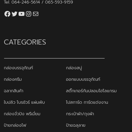
Tel.
064-246-5614
/
065-593-9159
Facebook
Twitter
YouTube
Instagram
thaiprintshop.aw@gmail.com
CATEGORIES
กล่องบรรจุภัณฑ์
กล่องสบู่
กล่องครีม
ออกแบบบรรจุภัณฑ์
ฉลากสินค้า
สติ๊กเกอร์กันปลอมโฮโลแกรม
ใบปลิว โบรชัวร์ แผ่นพับ
โปสการ์ด การ์ดแต่งงาน
กล่องจั่วปัง พรีเมี่ยม
กระเป๋าผ้า/ถุงผ้า
ป้ายกล่องไฟ
ป้ายฉลุลาย