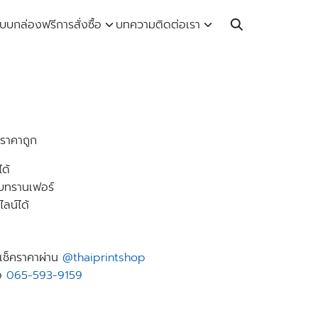
Call: 064-246-5614 | Line: @thaiprintshop
บบกล่องฟรี
การสั่งซื้อ
บทความ
ติดต่อเรา
 ราคาถูก
ด้
บบทรานเฟอร์
ไลน์ได้
ย
เช็คราคาผ่าน
@thaiprintshop
อ
065-593-9159