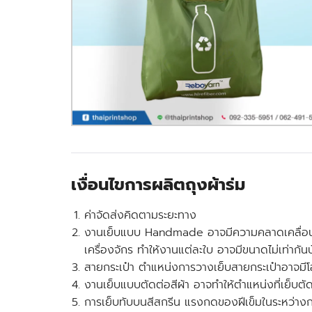
เงื่อนไขการผลิตถุงผ้าร่ม
ค่าจัดส่งคิดตามระยะทาง
งานเย็บแบบ Handmade อาจมีความคลาดเคลื่อน +/-
เครื่องจักร ทำให้งานแต่ละใบ อาจมีขนาดไม่เท่ากัน
สายกระเป๋า ตำแหน่งการวางเย็บสายกระเป๋าอาจม
งานเย็บแบบตัดต่อสีผ้า อาจทำให้ตำแหน่งที่เย็บตัดต
การเย็บทับบนสีสกรีน แรงกดของฝีเข็มในระหว่างก