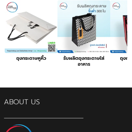
ถุงกระดาษหูหิ้ว
รับผลิตถุงกระดาษใส่
ถุงก
อาหาร
ABOUT US