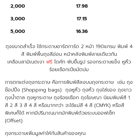
2,000
17.98
3,000
17.15
5,000
16.36
ถุงขนาดสำเร็จ ใช้กระดาษอาร์ตการ์ด 2 หน้า 190แกรม พิมพ์ 4
สี พิมพ์พื้นถุงสีอ่อน หน้าหลังพิมพ์ลายเดียวกัน
เคลือบลามิเนตเงา
ฟรี
ไดคัท พับขึ้นรูป รองกระดาษแข็ง หูหิ้ว
ร้อยเชือกเปียมัดปม
การตกแต่งถุงกระดาษ คือการพิมพ์สีลงบนถุงกระดาษ เช่น ถุง
ช๊อปปิ้ง (Shopping bags) ถุงหูหิ้ว ถุงหิ้ว ถุงใส่ของ ถุงขาว
ถุงน้ำตาล ถุงหูกระดาษ ถุงร้อยเชือก ถุงโฆษณา นิยมพิมพ์สี 1
สี 2 สี 3 สี 4 สี หรือมากกว่า จะใช้แม่สี 4 สี (CMYK) หรือสี
พิเศษก็ได้ หากมีปริมาณมากมักพิมพ์ด้วยระบบออฟเซ็ท
(Offset)
ถุงกระดาษเพิ่มมูลค่าให้กับสินค้าของคุณ