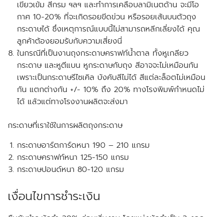
เขียวเข้ม สีกรม ฯลฯ และทำการเคลือบลามิเนตด้าน จะมีโอ
กาศ 10-20% ที่จะเกิดรอยขีดข่วน หรือรอยเส้นบนตัวถุง
กระดาษได้ ซึ่งเหตุการณ์แบบนี้ไม่สามารถหลีกเลี่ยงได้
คุณ
ลูกค้าต้องยอมรับกับความเสี่ยงนี่
ในกรณีที่เป็นงานถุงกระดาษคราฟท์น้ำตาล ทั้งหูเกลียว
กระดาษ และหูตีแบน หูกระดาษกับถุง สีอาจจะไม่เหมือนกัน
เพราะเป็นกระดาษรีไซเคิล บังคับสีไม่ได้ สีแต่ละล็อตไม่เหมือน
กัน แตกต่างกัน +/- 10% ถึง 20% ทางโรงพิมพ์กำหนดไม่
ได้ แล้วแต่ทางโรงงานผลิตจะส่งมา
กระดาษที่เราใช้ในการผลิตถุงกระดาษ
กระดาษอาร์ตการ์ดหนา 190 – 210 แกรม
กระดาษคราฟท์หนา 125-150 แกรม
กระดาษปอนด์หนา 80-120 แกรม
เงื่อนไขการชำระเงิน