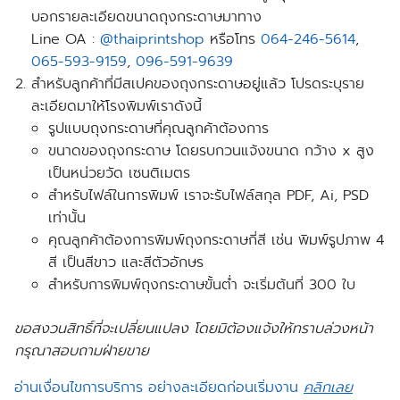
บอกรายละเอียดขนาดถุงกระดาษมาทาง
Line OA :
@thaiprintshop
หรือโทร
064-246-5614
,
065-593-9159
,
096-591-9639
สำหรับลูกค้าที่มีสเปคของถุงกระดาษอยู่แล้ว
โปรดระบุราย
ละเอียด
มาให้โรงพิมพ์เราดังนี้
รูปแบบถุงกระดาษที่คุณลูกค้าต้องการ
ขนาดของถุงกระดาษ โดยรบกวนแจ้งขนาด กว้าง x สูง
เป็นหน่วยวัด เซนติเมตร
สำหรับไฟล์ในการพิมพ์ เราจะรับไฟล์สกุล PDF, Ai, PSD
เท่านั้น
คุณลูกค้าต้องการพิมพ์ถุงกระดาษกี่สี เช่น พิมพ์รูปภาพ 4
สี เป็นสีขาว และสีตัวอักษร
สำหรับการพิมพ์ถุงกระดาษขั้นต่ำ จะ
เริ่มต้นที่
300 ใบ
ขอสงวนสิทธิ์ที่จะเปลี่ยนแปลง โดยมิต้องแจ้งให้ทราบล่วงหน้า
กรุณาสอบถามฝ่ายขาย
อ่านเงื่อนไขการบริการ อย่างละเอียดก่อนเริ่มงาน
คลิกเลย