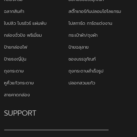
ฉลากสินค้า
สติ๊กเกอร์กันปลอมโฮโลแกรม
ใบปลิว โบรชัวร์ แผ่นพับ
โปสการ์ด การ์ดแต่งงาน
กล่องจั่วปัง พรีเมี่ยม
กระเป๋าผ้า/ถุงผ้า
ป้ายกล่องไฟ
ป้ายฉลุลาย
ป้ายธงญี่ปุ่น
ซองบรรจุภัณฑ์
ถุงกระดาษ
ถุงกระดาษสำเร็จรูป
หูหิ้วแก้วกระดาษ
ปลอกสวมแก้ว
สายคาดกล่อง
SUPPORT