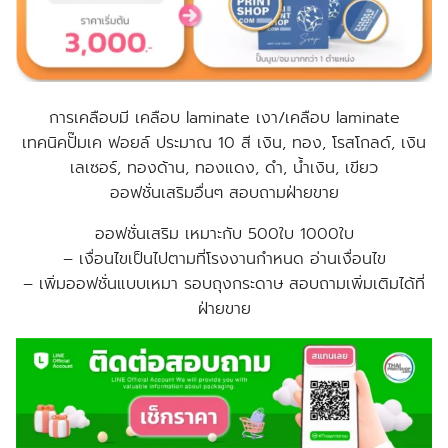
การเคลือบมี เคลือบ laminate เงา/เคลือบ laminate
เทคนิคปั๊มเค ฟอยล์ ประมาณ 10 สี เงิน, ทอง, โรสโกลด์, เงิน
เลเซอร์, ทองด้าน, ทองแดง, ดำ, น้ำเงิน, เขียว
ออฟชั่นเสริมอื่นๆ สอบถามฝ่ายขาย
ออฟชั่นเสริม เหมาะกับ 500ใบ 1000ใบ
– เงื่อนไขเป็นไปตามที่โรงงานกำหนด อ่านเงื่อนไข
–
เพิ่มออฟชั่นแบบเหมา รอบถุงกระดาษ สอบถามเพิ่มเติมได้ที่
ฝ่ายขาย