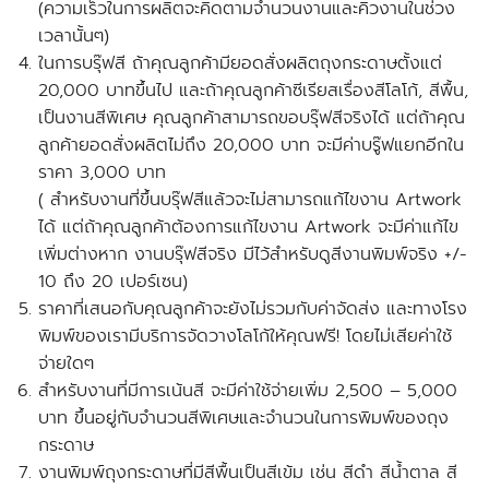
(ความเร็วในการผลิตจะคิดตามจำนวนงานและคิวงานในช่วง
เวลานั้นๆ)
ในการบรุ๊ฟสี ถ้าคุณลูกค้า
มียอดสั่งผลิตถุงกระดาษตั้งแต่
20,000 บาทขึ้นไป
และถ้าคุณลูกค้าซีเรียสเรื่องสีโลโก้, สีพื้น,
เป็นงานสีพิเศษ คุณลูกค้าสามารถขอบรุ๊ฟสีจริงได้
แต่ถ้าคุณ
ลูกค้ายอดสั่งผลิตไม่ถึง 20,000 บาท
จะมีค่าบรู๊ฟแยกอีกใน
ราคา 3,000 บาท
( สำหรับงานที่ขึ้นบรุ๊ฟสีแล้วจะไม่สามารถแก้ไขงาน Artwork
ได้ แต่ถ้าคุณลูกค้าต้องการแก้ไขงาน Artwork จะมีค่าแก้ไข
เพิ่มต่างหาก งานบรุ๊ฟสีจริง มีไว้สำหรับดูสีงานพิมพ์จริง +/-
10 ถึง 20 เปอร์เซน)
ราคาที่เสนอกับคุณลูกค้าจะยังไม่รวมกับค่าจัดส่ง และ
ทางโรง
พิมพ์ของเรามีบริการจัดวางโลโก้ให้คุณฟรี!
โดยไม่เสียค่าใช้
จ่ายใดๆ
สำหรับงานที่มีการเน้นสี จะ
มีค่าใช้จ่ายเพิ่ม
2,500 – 5,000
บาท ขึ้นอยู่กับจำนวนสีพิเศษและจำนวนในการพิมพ์ของถุง
กระดาษ
งานพิมพ์ถุงกระดาษที่มีสีพื้นเป็นสีเข้ม เช่น สีดำ สีน้ำตาล สี