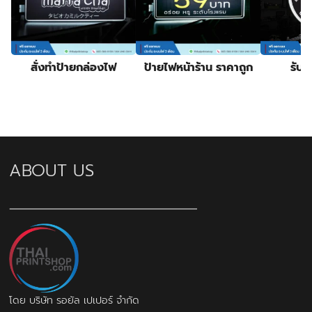
สั่งทำป้ายกล่องไฟ
ป้ายไฟหน้าร้าน ราคาถูก
รับท
ABOUT US
โดย บริษัท รอยัล เปเปอร์ จำกัด