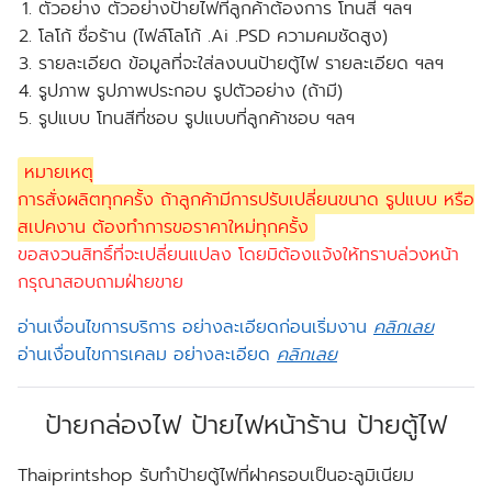
ตัวอย่าง ตัวอย่างป้ายไฟที่ลูกค้าต้องการ โทนสี ฯลฯ
โลโก้ ชื่อร้าน (ไฟล์โลโก้ .Ai .PSD ความคมชัดสูง)
รายละเอียด ข้อมูลที่จะใส่ลงบนป้ายตู้ไฟ รายละเอียด ฯลฯ
รูปภาพ รูปภาพประกอบ รูปตัวอย่าง (ถ้ามี)
รูปแบบ โทนสีที่ชอบ รูปแบบที่ลูกค้าชอบ ฯลฯ
หมายเหตุ
การสั่งผลิตทุกครั้ง ถ้าลูกค้ามีการปรับเปลี่ยนขนาด รูปแบบ หรือ
สเปคงาน ต้องทำการขอราคาใหม่ทุกครั้ง
ขอสงวนสิทธิ์ที่จะเปลี่ยนแปลง โดยมิต้องแจ้งให้ทราบล่วงหน้า
กรุณาสอบถามฝ่ายขาย
อ่านเงื่อนไขการบริการ อย่างละเอียดก่อนเริ่มงาน
คลิกเลย
อ่านเงื่อนไขการเคลม อย่างละเอียด
คลิกเลย
ป้ายกล่องไฟ ป้ายไฟหน้าร้าน ป้ายตู้ไฟ
Thaiprintshop รับทำป้ายตู้ไฟที่ฝาครอบเป็นอะลูมิเนียม