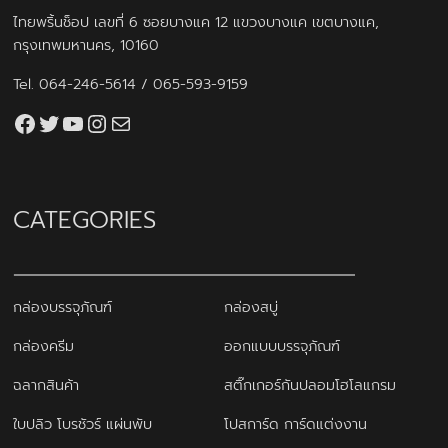
ไทยพริ้นช็อป เลขที่ 6 ซอยบางแค 12 แขวงบางแค เขตบางแค,
กรุงเทพมหานคร, 10160
Tel.
064-246-5614
/
065-593-9159
Facebook
Twitter
YouTube
Instagram
thaiprintshop.aw@gmail.com
CATEGORIES
กล่องบรรจุภัณฑ์
กล่องสบู่
กล่องครีม
ออกแบบบรรจุภัณฑ์
ฉลากสินค้า
สติ๊กเกอร์กันปลอมโฮโลแกรม
ใบปลิว โบรชัวร์ แผ่นพับ
โปสการ์ด การ์ดแต่งงาน