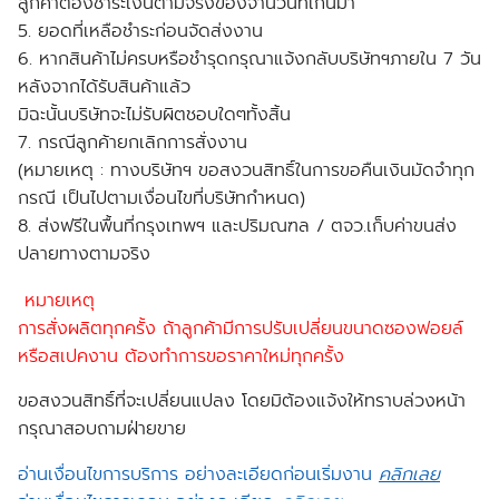
ลูกค้าต้องชำระเงินตามจริงของจำนวนที่เกินมา
5. ยอดที่เหลือชำระก่อนจัดส่งงาน
6. หากสินค้าไม่ครบหรือชำรุดกรุณาแจ้งกลับบริษัทฯภายใน 7 วัน
หลังจากได้รับสินค้าแล้ว
มิฉะนั้นบริษัทจะไม่รับผิตชอบใดๆทั้งสิ้น
7. กรณีลูกค้ายกเลิกการสั่งงาน
(หมายเหตุ : ทางบริษัทฯ ขอสงวนสิทธิ์ในการขอคืนเงินมัดจำทุก
กรณี เป็นไปตามเงื่อนไขที่บริษัทกำหนด)
8. ส่งฟรีในพื้นที่กรุงเทพฯ และปริมณฑล / ตจว.เก็บค่าขนส่ง
ปลายทางตามจริง
หมายเหตุ
การสั่งผลิตทุกครั้ง ถ้าลูกค้ามีการปรับเปลี่ยนขนาดซองฟอยล์
หรือสเปคงาน ต้องทำการขอราคาใหม่ทุกครั้ง
ขอสงวนสิทธิ์ที่จะเปลี่ยนแปลง โดยมิต้องแจ้งให้ทราบล่วงหน้า
กรุณาสอบถามฝ่ายขาย
อ่านเงื่อนไขการบริการ อย่างละเอียดก่อนเริ่มงาน
คลิกเลย