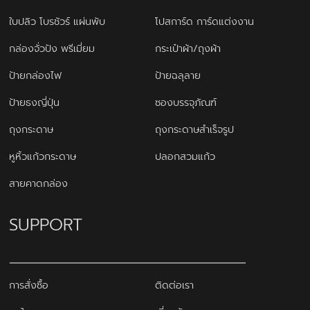
ใบปลิว โบรชัวร์ แผ่นพับ
โปสการ์ด การ์ดแต่งงาน
กล่องจั่วปัง พรีเมี่ยม
กระเป๋าผ้า/ถุงผ้า
ป้ายกล่องไฟ
ป้ายฉลุลาย
ป้ายธงญี่ปุ่น
ซองบรรจุภัณฑ์
ถุงกระดาษ
ถุงกระดาษสำเร็จรูป
หูหิ้วแก้วกระดาษ
ปลอกสวมแก้ว
สายคาดกล่อง
SUPPORT
การสั่งซื้อ
ติดต่อเรา