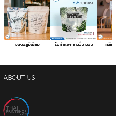
ซองอลูมิเนียม
รับทําแพคเกจจิ้ง ซอง
ผลิตซ
ABOUT US