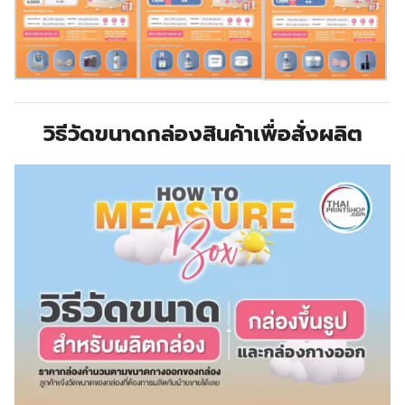
วิธีวัดขนาดกล่องสินค้าเพื่อสั่งผลิต