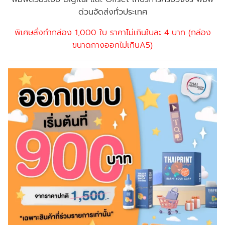
ด่วนจัดส่งทั่วประเทศ
พิเศษสั่งทำกล่อง 1,000 ใบ ราคาไม่เกินใบละ 4 บาท (กล่อง
ขนาดกางออกไม่เกินA5)