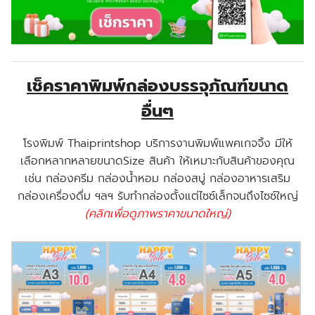
เช็คราคาพิมพ์กล่องบรรจุภัณฑ์ขนาด
อื่นๆ
โรงพิมพ์ Thaiprintshop บริการงานพิมพ์แพคเกจจิ้ง มีให้
เลือกหลากหลายขนาดSize สินค้า ให้เหมาะกับสินค้าของคุณ
เช่น กล่องครีม กล่องน้ำหอม กล่องสบู่ กล่องอาหารเสริม
กล่องเครื่องดื่ม ฯลฯ รับทำกล่องตั้งแต่ไซซ์เล็กจนถึงไซซ์ใหญ่
(คลิกเพื่อดูภาพราคาขนาดใหญ่)