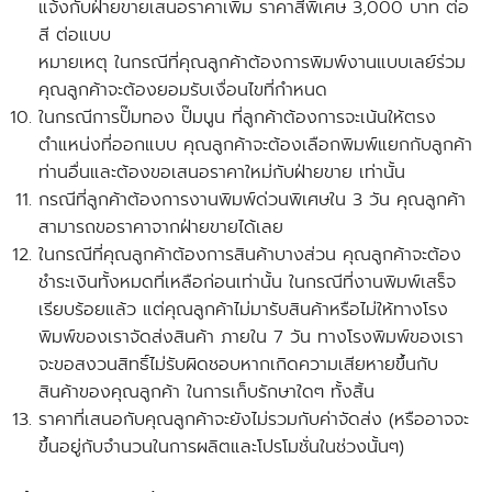
แจ้งกับฝ่ายขายเสนอราคาเพิ่ม ราคาสีพิเศษ 3,000 บาท ต่อ
สี ต่อแบบ
หมายเหตุ ในกรณีที่คุณลูกค้าต้องการพิมพ์งานแบบเลย์ร่วม
คุณลูกค้าจะต้องยอมรับเงื่อนไขที่กำหนด
ในกรณีการปั๊มทอง ปั๊มนูน ที่ลูกค้าต้องการจะเน้นให้ตรง
ตำแหน่งที่ออกแบบ คุณลูกค้าจะต้องเลือกพิมพ์แยกกับลูกค้า
ท่านอื่นและ
ต้องขอเสนอราคาใหม่กับฝ่ายขาย
เท่านั้น
กรณีที่ลูกค้าต้องการงานพิมพ์ด่วนพิเศษใน 3 วัน คุณลูกค้า
สามารถขอราคาจากฝ่ายขายได้เลย
ในกรณีที่คุณลูกค้าต้องการสินค้าบางส่วน คุณลูกค้าจะต้อง
ชำระเงินทั้งหมดที่เหลือก่อนเท่านั้น ในกรณีที่งานพิมพ์เสร็จ
เรียบร้อยแล้ว แต่คุณลูกค้าไม่มารับสินค้าหรือไม่ให้ทางโรง
พิมพ์ของเราจัดส่งสินค้า ภายใน 7 วัน
ทางโรงพิมพ์ของเรา
จะขอสงวนสิทธิ์ไม่รับผิดชอบหากเกิดความเสียหายขึ้นกับ
สินค้าของคุณลูกค้า ในการเก็บรักษาใดๆ ทั้งสิ้น
ราคาที่เสนอกับคุณลูกค้าจะยังไม่รวมกับค่าจัดส่ง
(หรืออาจจะ
ขึ้นอยู่กับจำนวนในการผลิตและโปรโมชั่นในช่วงนั้นๆ)