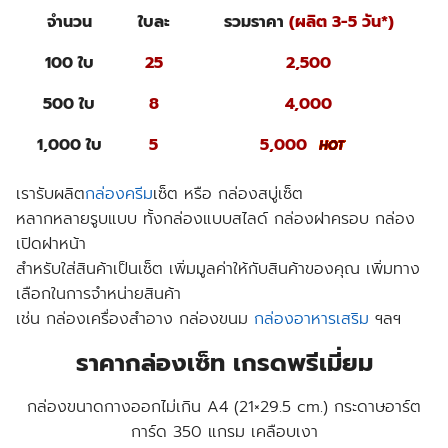
จำนวน
ใบละ
รวมราคา
(ผลิต 3-5 วัน*)
100 ใบ
25
2,500
500 ใบ
8
4,000
1,000 ใบ
5
5,000
เรารับผลิต
กล่องครีม
เซ็ต หรือ กล่องสบู่เซ็ต
หลากหลายรูบแบบ ทั้งกล่องแบบสไลด์ กล่องฝาครอบ กล่อง
เปิดฝาหน้า
สำหรับใส่สินค้าเป็นเซ็ต เพิ่มมูลค่าให้กับสินค้าของคุณ เพิ่มทาง
เลือกในการจำหน่ายสินค้า
เช่น กล่องเครื่องสำอาง กล่องขนม
กล่องอาหารเสริม
ฯลฯ
ราคากล่องเซ็ท เกรดพรีเมี่ยม
กล่องขนาดกางออกไม่เกิน A4 (21×29.5 cm.) กระดาษอาร์ต
การ์ด 350 แกรม เคลือบเงา