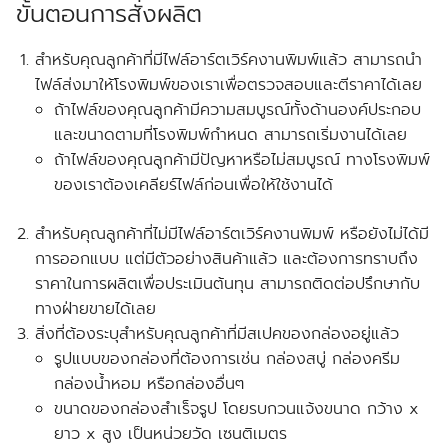
ขั้นตอนการสั่งผลิต
สำหรับคุณลูกค้าที่
มีไฟล์อาร์ตเวิร์คงานพิมพ์แล้ว
สามารถนำ
ไฟล์ส่งมาให้โรงพิมพ์ของเราเพื่อตรวจสอบและตีราคาได้เลย
ถ้าไฟล์ของคุณลูกค้ามีความสมบูรณ์ทั้งด้านองค์ประกอบ
และขนาดตามที่โรงพิมพ์กำหนด สามารถเริ่มงานได้เลย
ถ้าไฟล์ของคุณลูกค้ามีปัญหาหรือไม่สมบูรณ์ ทางโรงพิมพ์
ของเราต้องเคลียร์ไฟล์ก่อนเพื่อให้ใช้งานได้
สำหรับคุณลูกค้าที่ไม่มีไฟล์อาร์ตเวิร์คงานพิมพ์ หรือยังไม่ได้มี
การออกแบบ แต่มีตัวอย่างสินค้าแล้ว และต้องการทราบถึง
ราคาในการผลิตเพื่อประเมินต้นทุน สามารถติดต่อปรึกษากับ
ทางฝ่ายขายได้เลย
สิ่งที่ต้องระบุสำหรับคุณลูกค้าที่มีสเปคของกล่องอยู่แล้ว
รูปแบบของกล่องที่ต้องการเช่น กล่องสบู่ กล่องครีม
กล่องน้ำหอม หรือกล่องอื่นๆ
ขนาดของกล่องสำเร็จรูป โดยรบกวนแจ้งขนาด
กว้าง x
ยาว x สูง
เป็นหน่วยวัด
เซนติเมตร