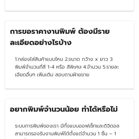
การขอราคางานพิมพ์ ต้องมีราย
ละเอียดอย่างไรบ้าง
1.กล่องใส่สินค้าแบบไหน 2.ขนาด กว้าง x ยาว 3
พิมพ์จำนวนกี่สี 1-4 หรือ สีพิเศษ 4.จำนวน 5.รายละ
เอียดอื่นๆ เพิ่มเติม สอบถามฝ่ายขาย
อยากพิมพ์จำนวนน้อย ทำได้หรือไม่
ระบบการพิมพ์ของเรา มีทั้งแบบออฟเซ็ทและดิจิตอล
สามารถรองรับงานพิมพ์ได้ตั้งแต่จำนวน 1 ชิ้น – 1