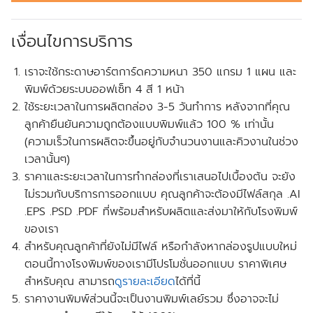
เงื่อนไขการบริการ
เราจะใช้กระดาษอาร์ตการ์ดความหนา 350 แกรม 1 แผน และ
พิมพ์ด้วยระบบออฟเซ็ท 4 สี 1 หน้า
ใช้ระยะเวลาในการผลิตกล่อง 3-5 วันทำการ หลังจากที่คุณ
ลูกค้ายืนยันความถูกต้องแบบพิมพ์แล้ว 100 % เท่านั้น
(ความเร็วในการผลิตจะขึ้นอยู่กับจำนวนงานและคิวงานในช่วง
เวลานั้นๆ)
ราคาและระยะเวลาในการทำกล่องที่เราเสนอไปเบื้องต้น จะยัง
ไม่รวมกับบริการการออกแบบ คุณลูกค้าจะต้องมีไฟล์สกุล .AI
.EPS .PSD .PDF ที่พร้อมสำหรับผลิตและส่งมาให้กับโรงพิมพ์
ของเรา
สำหรับคุณลูกค้าที่ยังไม่มีไฟล์ หรือกำลังหากล่องรูปแบบใหม่
ตอนนี้ทางโรงพิมพ์ของเรามี
โปรโมชั่นออกแบบ
ราคาพิเศษ
สำหรับคุณ สามารถ
ดูรายละเอียด
ได้ที่นี้
ราคางานพิมพ์ส่วนนี้จะเป็นงานพิมพ์เลย์รวม ซึ่งอาจจะไม่