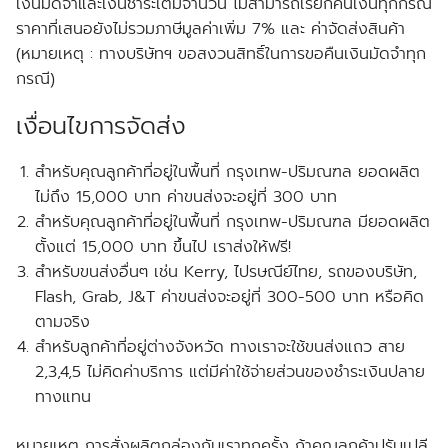
เงินมัดจำและเงินชำระเต็มจำนวน ไม่สามารถเรียกคืนเงินทุกกรณี
ราคาที่เสนอยังไม่รวมภาษีมูลค่าเพิ่ม 7% และ ค่าจัดส่งสินค้า
(หมายเหตุ : ทางบริษัทฯ ขอสงวนสิทธิ์ในการขอคืนเงินมัดจำทุก
กรณี)
เงื่อนไขการจัดส่ง
สำหรับคุณลูกค้าที่อยู่ในพื้นที่ กรุงเทพ-ปริมณฑล
ยอดผลิต
ไม่ถึง
15,000 บาท ค่าขนส่งจะอยู่ที่ 300 บาท
สำหรับคุณลูกค้าที่อยู่ในพื้นที่ กรุงเทพ-ปริมณฑล
มียอดผลิต
ตั้งแต่
15,000 บาท ขึ้นไป เราส่งให้
ฟรี!
สำหรับขนส่งอื่นๆ เช่น Kerry, ไปรษณีย์ไทย, รถของบริษัท,
Flash, Grab, J&T ค่าขนส่งจะอยู่ที่ 300-500 บาท หรือคิด
ตามจริง
สำหรับลูกค้าที่อยู่ต่างจังหวัด ทางเราจะใช้ขนส่งแถว สาย
2,3,4,5 ไม่คิดค่าบริการ แต่มีค่าใช้จ่ายส่วนของชำระเงินปลาย
ทางแทน
หมายเหตุ การสั่งผลิตกล่องกับเราทุกครั้ง ถ้าคุณลูกค้าปรับเปลี