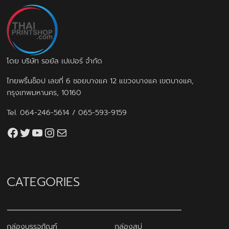
โดย บริษัท รอยัล เปเปอร์ จำกัด
ไทยพริ้นช็อป เลขที่ 6 ซอยบางแค 12 แขวงบางแค เขตบางแค,
กรุงเทพมหานคร, 10160
Tel.
064-246-5614
/
065-593-9159
Facebook
Twitter
YouTube
Instagram
thaiprintshop.aw@gmail.com
CATEGORIES
กล่องบรรจุภัณฑ์
กล่องสบู่