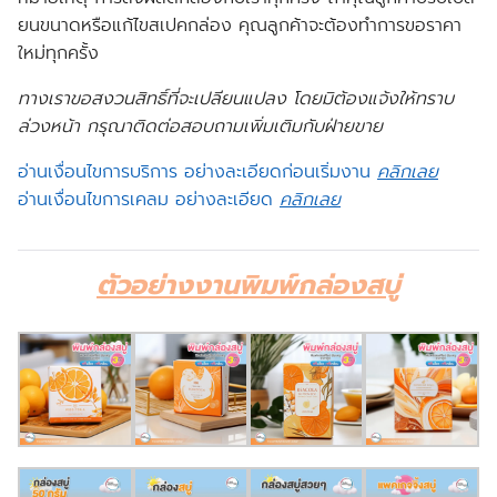
ยนขนาดหรือแก้ไขสเปคกล่อง คุณลูกค้าจะต้องทำการขอราคา
ใหม่ทุกครั้ง
ทางเราขอสงวนสิทธิ์ที่จะเปลียนแปลง โดยมิต้องแจ้งให้ทราบ
ล่วงหน้า กรุณาติดต่อสอบถามเพิ่มเติมกับฝ่ายขาย
อ่านเงื่อนไขการบริการ อย่างละเอียดก่อนเริ่มงาน
คลิกเลย
อ่านเงื่อนไขการเคลม อย่างละเอียด
คลิกเลย
ตัวอย่างงานพิมพ์กล่องสบู่