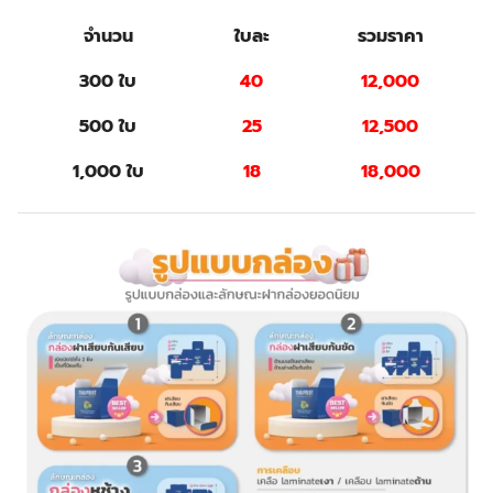
จำนวน
ใบละ
รวมราคา
300 ใบ
40
12,000
500 ใบ
25
12,500
1,000 ใบ
18
18,000