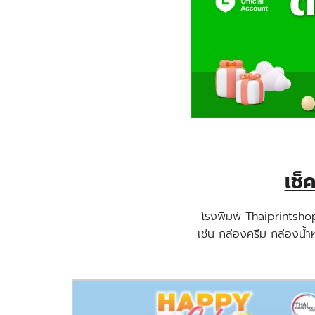
เช็
โรงพิมพ์ Thaiprintshop
เช่น กล่องครีม กล่องน้ำ