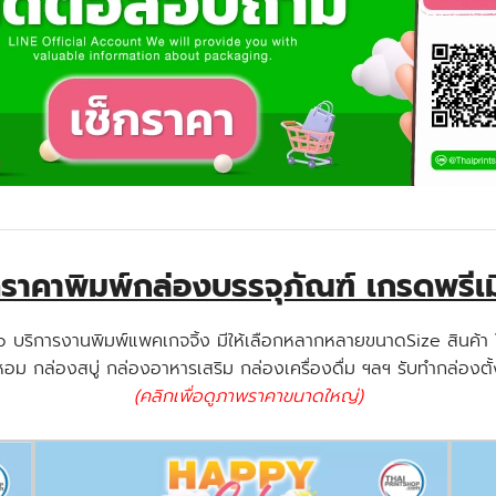
คราคาพิมพ์กล่องบรรจุภัณฑ์ เกรดพรีเม
 บริการงานพิมพ์แพคเกจจิ้ง มีให้เลือกหลากหลายขนาดSize สินค้า 
หอม กล่องสบู่ กล่องอาหารเสริม กล่องเครื่องดื่ม ฯลฯ รับทำกล่องตั้ง
(คลิกเพื่อดูภาพราคาขนาดใหญ่)