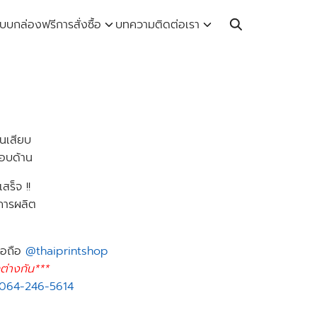
Call: 064-246-5614 | Line: @thaiprintshop
บบกล่องฟรี
การสั่งซื้อ
บทความ
ติดต่อเรา
นเสียบ
อบด้าน
สร็จ !!
การผลิต
ือถือ
@thaiprintshop
่างกัน***
064-246-5614