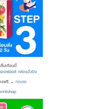
้นเดือนนี้
ซองฟอยล์
กล่องจั่วปัง
่องฟรี →
กดเลย
rintshop