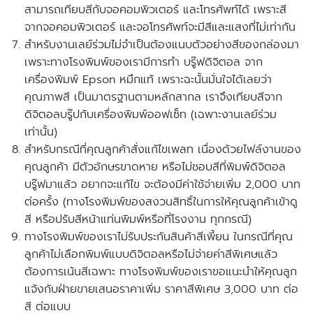
สามารถเทียบสีกับจอคอมพิวเตอร์ และโทรศัพท์ได้ เพราะสี
จากจอคอมพิวเตอร์ และจอโทรศัพท์จะมีสีและแสงที่ไม่เท่ากัน
สำหรับงานเลย์ร่วมไม่จำเป็นต้องแนบตัวอย่างสีของกล่องมา
เพราะทางโรงพิมพ์ของเรามีการทำ บรู๊ฟดิจิตอล จาก
เครื่องพิมพ์ Epson หมึกแท้ เพราะฉะนั้นมั่นใจได้เลยว่า
คุณภาพสี เป็นมาตรฐานตามหลักสากล เราจึงเทียบสีจาก
ดิจิตอลบรู๊ปกับเครื่องพิมพ์ออฟเซ็ท
(เฉพาะงานเลย์ร่วม
เท่านั้น)
สำหรับกรณีที่คุณลูกค้าสั่งแก้ไขเพลท เนื่องด้วยไฟล์งานของ
คุณลูกค้า มีตัวอักษรขาดหาย หรือไม่ชอบสีที่พิมพ์ดิจิตอล
บรู๊ฟมาแล้ว อยากจะแก้ไข จะต้องมีค่าใช้จ่ายเพิ่ม 2,000 บาท
ต่อครั้ง
(ทางโรงพิมพ์ของสงวนสิทธิ์ในการให้คุณลูกค้าเข้าดู
สี หรือปรับสีหน้าแท่นพิมพ์หรือที่โรงงาน ทุกกรณี)
ทางโรงพิมพ์ของเราไม่รับประกันสินค้าสีเพี้ยน ในกรณีที่คุณ
ลูกค้าไม่เลือกพิมพ์แบบดิจิตอลหรือไม่จ่ายค่าสีพิเศษแล้ว
ต้องการเน้นสีเฉพาะ ทางโรงพิมพ์ของเราขอแนะนำให้คุณลูก
แจ้งกับฝ่ายขายเสนอราคาเพิ่ม ราคาสีพิเศษ 3,000 บาท ต่อ
สี ต่อแบบ