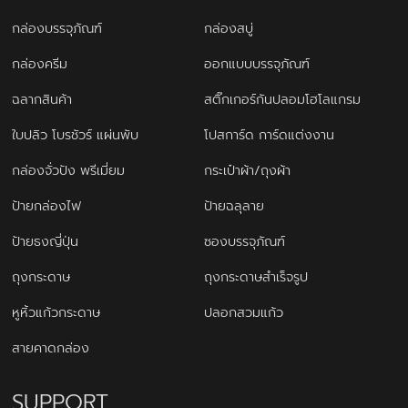
กล่องบรรจุภัณฑ์
กล่องสบู่
กล่องครีม
ออกแบบบรรจุภัณฑ์
ฉลากสินค้า
สติ๊กเกอร์กันปลอมโฮโลแกรม
ใบปลิว โบรชัวร์ แผ่นพับ
โปสการ์ด การ์ดแต่งงาน
กล่องจั่วปัง พรีเมี่ยม
กระเป๋าผ้า/ถุงผ้า
ป้ายกล่องไฟ
ป้ายฉลุลาย
ป้ายธงญี่ปุ่น
ซองบรรจุภัณฑ์
ถุงกระดาษ
ถุงกระดาษสำเร็จรูป
หูหิ้วแก้วกระดาษ
ปลอกสวมแก้ว
สายคาดกล่อง
SUPPORT