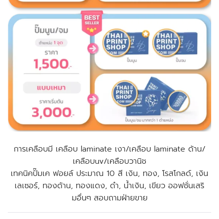
การเคลือบมี เคลือบ laminate เงา/เคลือบ laminate ด้าน/
เคลือบuv/เคลือบวานิช
เทคนิคปั๊มเค ฟอยล์ ประมาณ 10 สี เงิน, ทอง, โรสโกลด์, เงิน
เลเซอร์, ทองด้าน, ทองแดง, ดำ, น้ำเงิน, เขียว
ออฟชั่นเสริ
มอื่นๆ สอบถามฝ่ายขาย