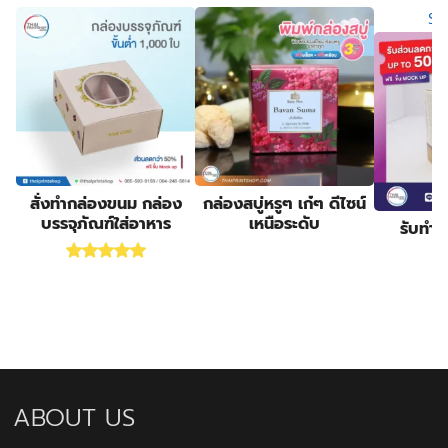
Sa
สั่งทำกล่องขนม กล่อง
กล่องสบู่หรูๆ เก๋ๆ ดีไซน์
บรรจุภัณฑ์ใส่อาหาร
เหนือระดับ
รับทำก
Rated
5.00
out of 5
ABOUT US