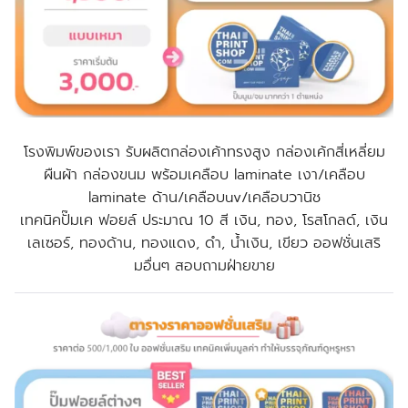
โรงพิมพ์ของเรา รับผลิตกล่องเค้าทรงสูง กล่องเค้กสี่เหลี่ยม
ผืนผ้า กล่องขนม พร้อมเคลือบ laminate เงา/เคลือบ
laminate ด้าน/เคลือบuv/เคลือบวานิช
เทคนิคปั๊มเค ฟอยล์ ประมาณ 10 สี เงิน, ทอง, โรสโกลด์, เงิน
เลเซอร์, ทองด้าน, ทองแดง, ดำ, น้ำเงิน, เขียว
ออฟชั่นเสริ
มอื่นๆ สอบถามฝ่ายขาย