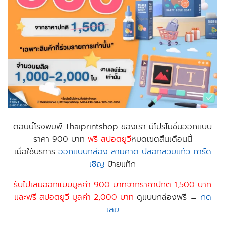
ตอนนี้
โรงพิมพ์ Thaiprintshop
ของเรา มีโปรโมชั่นออกแบบ
ราคา 900 บาท
ฟร
ี สปอตยูวี
หมดเขตสิ้นเดือนนี้
เมื่อใช้บริการ
ออกแบบกล่อง
สายคาด
ปลอกสวมแก้ว
การ์ด
เชิญ
ป้าย​แท็ก
รับไปเลยออกแบบมูลค่า 900 บาทจากราคาปกติ 1,500 บาท
และฟรี สปอตยูวี มูลค่า 2,000 บาท
ดูแบบกล่องฟรี →
กด
เลย