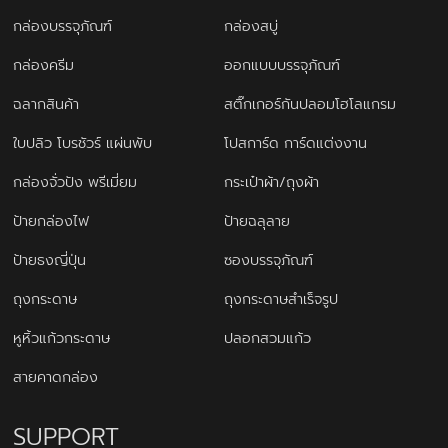
กล่องบรรจุภัณฑ์
กล่องสบู่
กล่องครีม
ออกแบบบรรจุภัณฑ์
ฉลากสินค้า
สติ๊กเกอร์กันปลอมโฮโลแกรม
ใบปลิว โบรชัวร์ แผ่นพับ
โปสการ์ด การ์ดแต่งงาน
กล่องจั่วปัง พรีเมี่ยม
กระเป๋าผ้า/ถุงผ้า
ป้ายกล่องไฟ
ป้ายฉลุลาย
ป้ายธงญี่ปุ่น
ซองบรรจุภัณฑ์
ถุงกระดาษ
ถุงกระดาษสำเร็จรูป
หูหิ้วแก้วกระดาษ
ปลอกสวมแก้ว
สายคาดกล่อง
SUPPORT