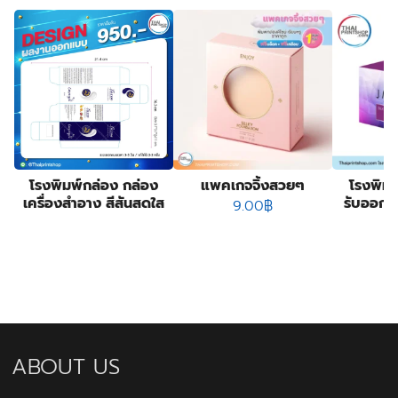
โรงพิมพ์กล่อง กล่อง
แพคเกจจิ้งสวยๆ
โรงพิม
เครื่องสำอาง สีสันสดใส
รับออกแ
9.00
฿
ไ
ABOUT US