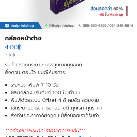
กล่องหน้าต่าง
Original
Current
4.00
฿
price
price
7.00
฿
รับทำกล่องกระดาษ บรรจุภัณฑ์ทุกชนิด
was:
is:
สั่งด่วน ตอบไว ยินดีให้บริการ
7.00฿.
4.00฿.
ระยะเวลาพิมพ์ 7-10 วัน
ผลิตกล่อง เริ่มต้นที่ 100 ใบเท่านั้น
พิมพ์ด้วยระบบ Offset 4 สี คมชัด สวยงาม
ใช้กระดาษอาร์ตการ์ด อย่างดี ทุกเรท ทุกราคา
สั่งทำเยอะราคาก็ยิ่งถูก แม้สั่งน้อยเราก็รับทำ
**กล่องแต่ละขนาด ราคาแตกต่างกัน***