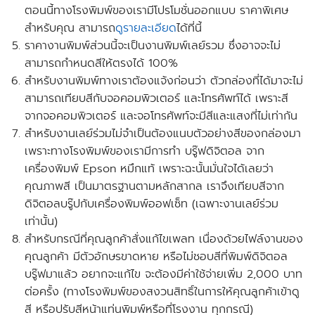
ตอนนี้ทางโรงพิมพ์ของเรามี
โปรโมชั่นออกแบบ
ราคาพิเศษ
สำหรับคุณ สามารถ
ดูรายละเอียด
ได้ที่นี้
ราคางานพิมพ์ส่วนนี้จะเป็นงานพิมพ์เลย์รวม ซึ่งอาจจะไม่
สามารถกำหนดสีให้ตรงได้ 100%
สำหรับงานพิมพ์ทางเราต้องแจ้งก่อนว่า ตัวกล่องที่ได้มาจะไม่
สามารถเทียบสีกับจอคอมพิวเตอร์ และโทรศัพท์ได้ เพราะสี
จากจอคอมพิวเตอร์ และจอโทรศัพท์จะมีสีและแสงที่ไม่เท่ากัน
สำหรับงานเลย์ร่วมไม่จำเป็นต้องแนบตัวอย่างสีของกล่องมา
เพราะทางโรงพิมพ์ของเรามีการทำ บรู๊ฟดิจิตอล จาก
เครื่องพิมพ์ Epson หมึกแท้ เพราะฉะนั้นมั่นใจได้เลยว่า
คุณภาพสี เป็นมาตรฐานตามหลักสากล เราจึงเทียบสีจาก
ดิจิตอลบรู๊ปกับเครื่องพิมพ์ออฟเซ็ท
(เฉพาะงานเลย์ร่วม
เท่านั้น)
สำหรับกรณีที่คุณลูกค้าสั่งแก้ไขเพลท เนื่องด้วยไฟล์งานของ
คุณลูกค้า มีตัวอักษรขาดหาย หรือไม่ชอบสีที่พิมพ์ดิจิตอล
บรู๊ฟมาแล้ว อยากจะแก้ไข จะต้องมีค่าใช้จ่ายเพิ่ม 2,000 บาท
ต่อครั้ง
(ทางโรงพิมพ์ของสงวนสิทธิ์ในการให้คุณลูกค้าเข้าดู
สี หรือปรับสีหน้าแท่นพิมพ์หรือที่โรงงาน ทุกกรณี)