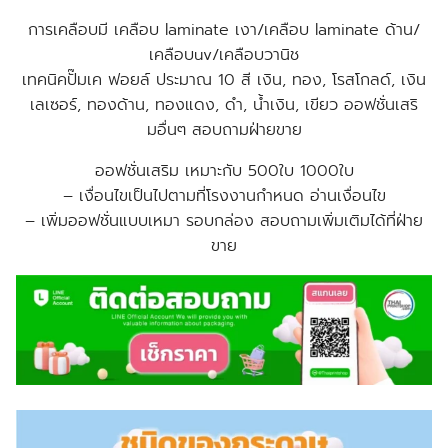
การเคลือบมี เคลือบ laminate เงา/เคลือบ laminate ด้าน/
เคลือบuv/เคลือบวานิช
เทคนิคปั๊มเค ฟอยล์ ประมาณ 10 สี เงิน, ทอง, โรสโกลด์, เงิน
เลเซอร์, ทองด้าน, ทองแดง, ดำ, น้ำเงิน, เขียว
ออฟชั่นเสริ
มอื่นๆ สอบถามฝ่ายขาย
ออฟชั่นเสริม เหมาะกับ 500ใบ 1000ใบ
– เงื่อนไขเป็นไปตามที่โรงงานกำหนด อ่านเงื่อนไข
–
เพิ่มออฟชั่นแบบเหมา รอบกล่อง สอบถามเพิ่มเติมได้ที่ฝ่าย
ขาย