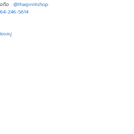
อถือ :
@thaiprintshop
64-246-5614
่องสบู่