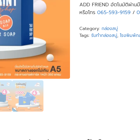
ADD FRIEND อัตโนมัติผ่านมื
หรือโทร
065-593-9159
/
0
Category:
กล่องสบู่
Tags:
รับทำกล่องสบู่
,
โรงพิมพ์กล