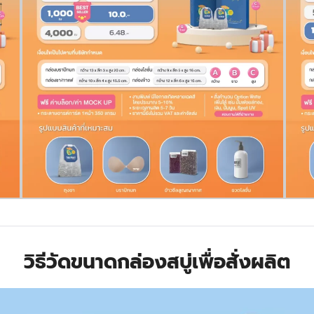
วิธีวัดขนาดกล่องสบู่เพื่อสั่งผลิต