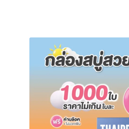
Skip
to
content
Se
for