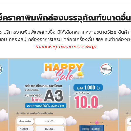
ช็คราคาพิมพ์กล่องบรรจุภัณฑ์ขนาดอื่
 บริการงานพิมพ์แพคเกจจิ้ง มีให้เลือกหลากหลายขนาดSize สินค้า 
หอม กล่องสบู่ กล่องอาหารเสริม กล่องเครื่องดื่ม ฯลฯ รับทำกล่องตั้ง
(คลิกเพื่อดูภาพราคาขนาดใหญ่)