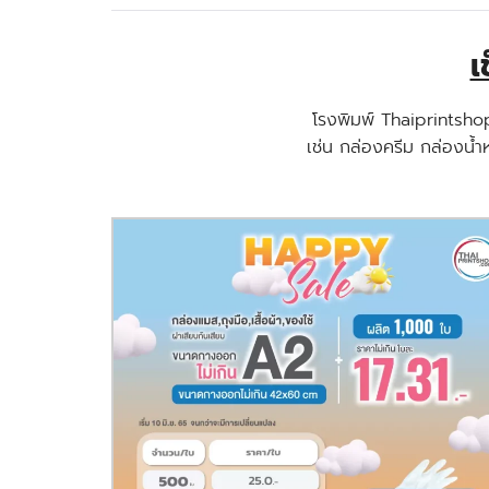
เ
โรงพิมพ์ Thaiprintshop
เช่น กล่องครีม กล่องน้ำ