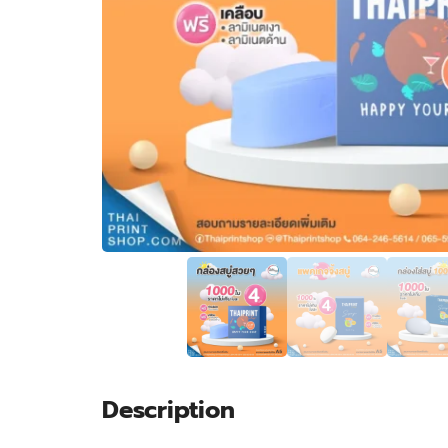
Description