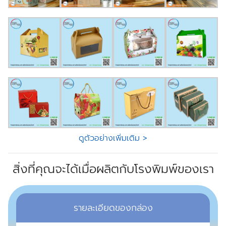
ดูตัวอย่างเพิ่มเติม >
สิ่งที่คุณจะได้เมื่อผลิตกับโรงพิมพ์ของเรา
รายละเอียดของกล่อง