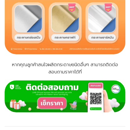
หากคุณลูกค้าสนใจผลิตกระดาษชนิดอื่นๆ สามารถติดต่อ
สอบถามราคาได้ที่