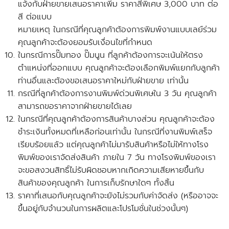
แจ้งกับฝ่ายขายเสนอราคาเพิ่ม ราคาสีพิเศษ 3,000 บาท ต่อ
สี ต่อแบบ
หมายเหตุ ในกรณีที่คุณลูกค้าต้องการพิมพ์งานแบบเลย์ร่วม
คุณลูกค้าจะต้องยอมรับเงื่อนไขที่กำหนด
ในกรณีการปั๊มทอง ปั๊มนูน ที่ลูกค้าต้องการจะเน้นให้ตรง
ตำแหน่งที่ออกแบบ คุณลูกค้าจะต้องเลือกพิมพ์แยกกับลูกค้า
ท่านอื่นและ
ต้องขอเสนอราคาใหม่กับฝ่ายขาย
เท่านั้น
กรณีที่ลูกค้าต้องการงานพิมพ์ด่วนพิเศษใน 3 วัน คุณลูกค้า
สามารถขอราคาจากฝ่ายขายได้เลย
ในกรณีที่คุณลูกค้าต้องการสินค้าบางส่วน คุณลูกค้าจะต้อง
ชำระเงินทั้งหมดที่เหลือก่อนเท่านั้น ในกรณีที่งานพิมพ์เสร็จ
เรียบร้อยแล้ว แต่คุณลูกค้าไม่มารับสินค้าหรือไม่ให้ทางโรง
พิมพ์ของเราจัดส่งสินค้า ภายใน 7 วัน
ทางโรงพิมพ์ของเรา
จะขอสงวนสิทธิ์ไม่รับผิดชอบหากเกิดความเสียหายขึ้นกับ
สินค้าของคุณลูกค้า ในการเก็บรักษาใดๆ ทั้งสิ้น
ราคาที่เสนอกับคุณลูกค้าจะยังไม่รวมกับค่าจัดส่ง
(หรืออาจจะ
ขึ้นอยู่กับจำนวนในการผลิตและโปรโมชั่นในช่วงนั้นๆ)