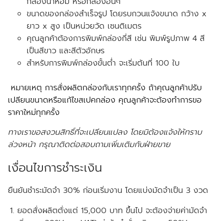
กล่องน้ำหอม หรือกล่องอื่นๆ
ขนาดของกล่องสำเร็จรูป โดยรบกวนแจ้งขนาด
กว้าง x
ยาว x สูง
เป็นหน่วยวัด
เซนติเมตร
คุณลูกค้าต้องการพิมพ์กล่องกี่สี เช่น พิมพ์รูปภาพ 4 สี
เป็นสีขาว และสีตัวอักษร
สำหรับการพิมพ์กล่องขั้นต่ำ จะเริ่มต้นที่ 100 ใบ
หมายเหตุ การสั่งผลิตกล่องกับเราทุกครั้ง ถ้าคุณลูกค้าปรับ
เปลียนขนาดหรือแก้ไขสเปคกล่อง คุณลูกค้าจะต้องทำการขอ
ราคาใหม่ทุกครั้ง
ทางเราขอสงวนสิทธิ์ที่จะเปลียนแปลง โดยมิต้องแจ้งให้ทราบ
ล่วงหน้า กรุณาติดต่อสอบถามเพิ่มเติมกับฝ่ายขาย
เงื่อนไขการชำระเงิน
ยืนยันชำระมัดจำ 30% ก่อนเริ่มงาน โดยแบ่งมัดจำเป็น 3 งวด
ยอดสั่งผลิตตั่งแต่ 15,000 บาท ขึ้นไป จะต้องจ่ายค่ามัดจำ