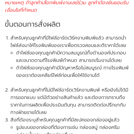
หมายเหตุ
ถ้าลูกค้าเลือกพิมพ์งานเลย์ร่วม ลูกค้าต้องยินยอมรับ
เงื่อนไขที่กำหนด
ขั้นตอนการสั่งผลิต
สำหรับคุณลูกค้าที่
มีไฟล์อาร์ตเวิร์คงานพิมพ์แล้ว
สามารถนำ
ไฟล์ส่งมาให้โรงพิมพ์ของเราเพื่อตรวจสอบและตีราคาได้เลย
ถ้าไฟล์ของคุณลูกค้ามีความสมบูรณ์ทั้งด้านองค์ประกอบ
และขนาดตามที่โรงพิมพ์กำหนด สามารถเริ่มงานได้เลย
ถ้าไฟล์ของคุณลูกค้ามีปัญหาหรือไม่สมบูรณ์ ทางโรงพิมพ์
ของเราต้องเคลียร์ไฟล์ก่อนเพื่อให้ใช้งานได้
สำหรับคุณลูกค้าที่ไม่มีไฟล์อาร์ตเวิร์คงานพิมพ์ หรือยังไม่ได้มี
การออกแบบ แต่มีตัวอย่างสินค้าแล้ว และต้องการทราบถึง
ราคาในการผลิตเพื่อประเมินต้นทุน สามารถติดต่อปรึกษากับ
ทางฝ่ายขายได้เลย
สิ่งที่ต้องระบุสำหรับคุณลูกค้าที่มีสเปคของกล่องอยู่แล้ว
รูปแบบของกล่องที่ต้องการเช่น กล่องสบู่ กล่องครีม