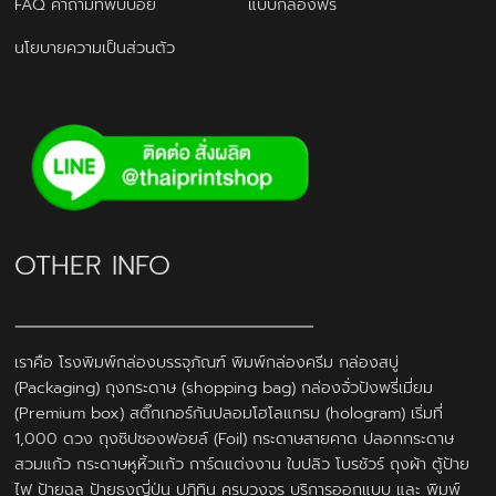
FAQ คำถามที่พบบ่อย
แบบกล่องฟรี
นโยบายความเป็นส่วนตัว
OTHER INFO
เราคือ โรงพิมพ์กล่องบรรจุภัณฑ์ พิมพ์กล่องครีม กล่องสบู่
(Packaging) ถุงกระดาษ (shopping bag) กล่องจั่วปังพรี่เมี่ยม
(Premium box) สติ๊กเกอร์กันปลอมโฮโลแกรม (hologram) เริ่มที่
1,000 ดวง ถุงซิปซองฟอยล์ (Foil) กระดาษสายคาด ปลอกกระดาษ
สวมแก้ว กระดาษหูหิ้วแก้ว การ์ดแต่งงาน ใบปลิว โบรชัวร์ ถุงผ้า ตู้ป้าย
ไฟ ป้ายฉลุ ป้ายธงญี่ปุ่น ปฎิทิน ครบวงจร บริการออกแบบ และ พิมพ์