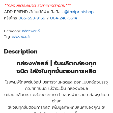
**กล่องแต่ละขนาด ราคาแตกต่างกัน***
ADD FRIEND อัตโนมัติผ่านมือถือ :
@thaiprintshop
หรือโทร
065-593-9159
/
064-246-5614
Category:
กล่องฟอยล์
Tag:
กล่องฟอยล์
Description
กล่องฟอยล์ | รับผลิตกล่องทุก
ชนิด ใส่ใจในทุกขั้นตอนการผลิต
โรงพิมพ์ไทยพริ้นช็อป บริการงานผลิตและออกแบบกล่องบรรจุ
ภัณฑ์ทุกชนิด ไม่ว่าจะเป็น กล่องฟอยล์
กล่องเคลือบเงา กล่องกระดาษ ทำกล่องฝาครอบ กล่องรูปแบบ
ต่างๆ
ใส่ใจในทุกขั้นตอนการผลิต เพิ่มมูลค่าให้กับสินค้าของคุณ ให้