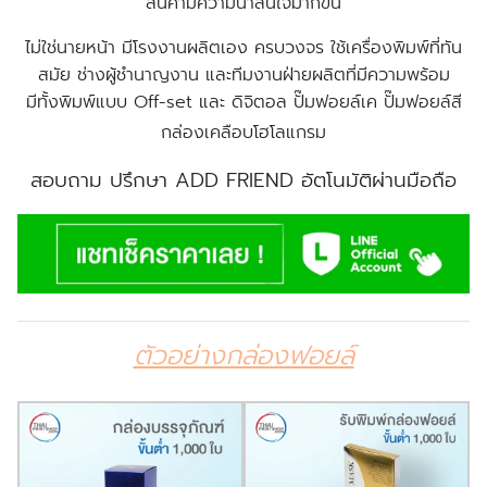
สินค้ามีความน่าสนใจมากขึ้น
ไม่ใช่นายหน้า มีโรงงานผลิตเอง ครบวงจร ใช้เครื่องพิมพ์ที่ทัน
สมัย ช่างผู้ชำนาญงาน และทีมงานฝ่ายผลิตที่มีความพร้อม
มีทั้งพิมพ์แบบ Off-set และ ดิจิตอล ปั๊มฟอยล์เค ปั๊มฟอยล์สี
กล่องเคลือบโฮโลแกรม
สอบถาม ปรึกษา
ADD FRIEND อัตโนมัติผ่านมือถือ
ตัวอย่างกล่องฟอยล์