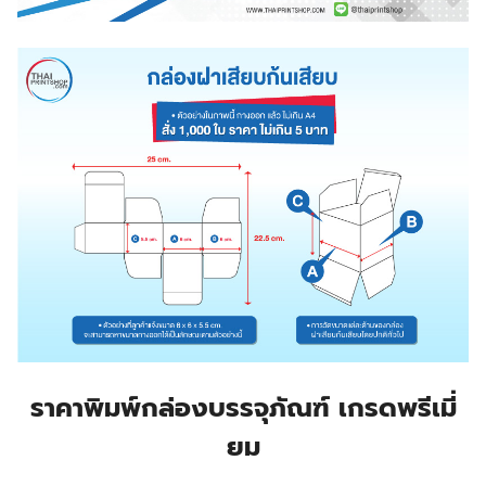
ราคาพิมพ์กล่องบรรจุภัณฑ์ เกรดพรีเมี่
ยม