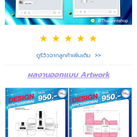
ดูรีวิวจากลูกค้าเพิ่มเติม >>
ผลงานออกแบบ Artwork