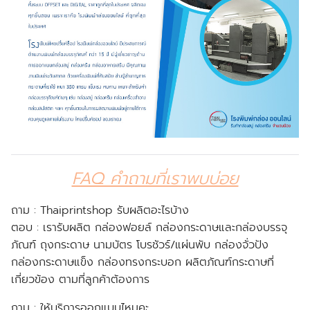
FAQ คำถามที่เราพบบ่อย
ถาม : Thaiprintshop รับผลิตอะไรบ้าง
ตอบ :
เรารับผลิต กล่องฟอยล์ กล่องกระดาษและกล่องบรรจุ
ภัณฑ์ ถุงกระดาษ นามบัตร โบรชัวร์/แผ่นพับ กล่องจั่วปัง
กล่องกระดาษแข็ง กล่องทรงกระบอก ผลิตภัณฑ์กระดาษที่
เกี่ยวข้อง ตามที่ลูกค้าต้องการ
ถาม : ให้บริการออกแบบไหมคะ