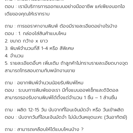
ตอบ :
เรามีบริการการออกแบบอย่างมืออาชีพ แค่เพียงบอกไอ
เดียของคุณให้เราทราบ
ถาม : การขอราคางานพิมพ์ ต้องมีรายละเอียดอย่างไรบ้าง
ตอบ :
1. กล่องใส่สินค้าแบบไหน
2. ขนาด กว้าง x ยาว
3. พิมพ์จำนวนกี่สี 1-4 หรือ สีพิเศษ
4. จำนวน
5. รายละเอียดอื่นๆ
เพิ่มเติม ถ้าลูกค้าไม่ทราบรายละเอียดบางจุด
สามารถโทรสอบถามกับพนักงานขาย
ถาม : อยากพิมพ์จำนวนน้อยรับพิมพ์ไหม
ตอบ :
ระบบการพิมพ์ของเรา มีทั้งแบบออฟเซ็ทและดิจิตอล
สามารถรองรับงานพิมพ์ได้ตั้งแต่จำนวน 1 ชิ้น – 1 ล้านชิ้น
ถาม : ผลิต 12-15 วัน นับจากที่โอนเงินมัดจำ หรือ วันเข้าผลิต
ตอบ :
นับจากวันที่โอนเงินมัดจำ ไม่นับวันหยุดนะคะ (วันอาทิตย์)
ถาม : สามารถเคลือบให้ได้แบบไหนบ้าง ?