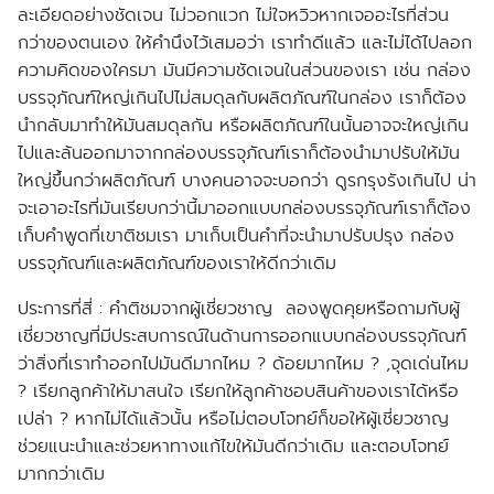
ละเอียดอย่างชัดเจน ไม่วอกแวก ไม่ใจหวิวหากเจออะไรที่ส่วน
กว่าของตนเอง ให้คำนึงไว้เสมอว่า เราทำดีแล้ว และไม่ได้ไปลอก
ความคิดของใครมา มันมีความชัดเจนในส่วนของเรา เช่น กล่อง
บรรจุภัณฑ์ใหญ่เกินไปไม่สมดุลกับผลิตภัณฑ์ในกล่อง เราก็ต้อง
นำกลับมาทำให้มันสมดุลกัน หรือผลิตภัณฑ์ในนั้นอาจจะใหญ่เกิน
ไปและล้นออกมาจากกล่องบรรจุภัณฑ์เราก็ต้องนำมาปรับให้มัน
ใหญ่ขึ้นกว่าผลิตภัณฑ์ บางคนอาจจะบอกว่า ดูรกรุงรังเกินไป น่า
จะเอาอะไรที่มันเรียบกว่านี้มาออกแบบกล่องบรรจุภัณฑ์เราก็ต้อง
เก็บคำพูดที่เขาติชมเรา มาเก็บเป็นคำที่จะนำมาปรับปรุง กล่อง
บรรจุภัณฑ์และผลิตภัณฑ์ของเราให้ดีกว่าเดิม
ประการที่สี่ :
คำติชมจากผู้เชี่ยวชาญ ลองพูดคุยหรือถามกับผู้
เชี่ยวชาญที่มีประสบการณ์ในด้านการออกแบบกล่องบรรจุภัณฑ์
ว่าสิ่งที่เราทำออกไปมันดีมากไหม ? ด้อยมากไหม ? ,จุดเด่นไหม
? เรียกลูกค้าให้มาสนใจ เรียกให้ลูกค้าชอบสินค้าของเราได้หรือ
เปล่า ? หากไม่ได้แล้วนั้น หรือไม่ตอบโจทย์ก็ขอให้ผู้เชี่ยวชาญ
ช่วยแนะนำและช่วยหาทางแก้ไขให้มันดีกว่าเดิม และตอบโจทย์
มากกว่าเดิม