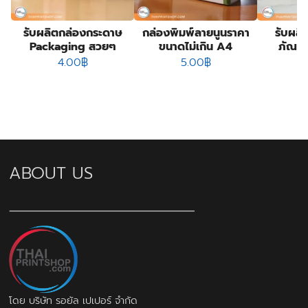
รับผลิตกล่องกระดาษ
กล่องพิมพ์ลายนูนราคา
รับผลิ
Packaging สวยๆ
ขนาดไม่เกิน A4
ภัณฑ์
4.00
฿
5.00
฿
ABOUT US
โดย บริษัท รอยัล เปเปอร์ จำกัด