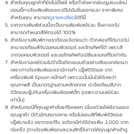
สำหรับคุณลูกค้าที่ยังไม่มีไฟล์ หรือกำลังหากล่องรูปแบบใหม่
ตอนนี้ทางโรงพิมพ์ของเรามี
โปรโมชั่นออกแบบ
ราคาพิเศษ
สำหรับคุณ สามารถ
ดูรายละเอียด
ได้ที่นี้
ราคางานพิมพ์ส่วนนี้จะเป็นงานพิมพ์เลย์รวม ซึ่งอาจจะไม่
สามารถกำหนดสีให้ตรงได้ 100%
สำหรับงานพิมพ์ทางเราต้องแจ้งก่อนว่า ตัวกล่องที่ได้มาจะไม่
สามารถเทียบสีกับจอคอมพิวเตอร์ และโทรศัพท์ได้ เพราะสี
จากจอคอมพิวเตอร์ และจอโทรศัพท์จะมีสีและแสงที่ไม่เท่ากัน
สำหรับงานเลย์ร่วมไม่จำเป็นต้องแนบตัวอย่างสีของกล่องมา
เพราะทางโรงพิมพ์ของเรามีการทำ บรู๊ฟดิจิตอล จาก
เครื่องพิมพ์ Epson หมึกแท้ เพราะฉะนั้นมั่นใจได้เลยว่า
คุณภาพสี เป็นมาตรฐานตามหลักสากล เราจึงเทียบสีจาก
ดิจิตอลบรู๊ปกับเครื่องพิมพ์ออฟเซ็ท
(เฉพาะงานเลย์ร่วม
เท่านั้น)
สำหรับกรณีที่คุณลูกค้าสั่งแก้ไขเพลท เนื่องด้วยไฟล์งานของ
คุณลูกค้า มีตัวอักษรขาดหาย หรือไม่ชอบสีที่พิมพ์ดิจิตอล
บรู๊ฟมาแล้ว อยากจะแก้ไข จะต้องมีค่าใช้จ่ายเพิ่ม 2,000 บาท
ต่อครั้ง
(ทางโรงพิมพ์ของสงวนสิทธิ์ในการให้คุณลูกค้าเข้าดู