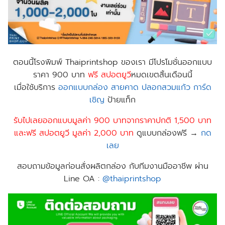
ตอนนี้
โรงพิมพ์ Thaiprintshop
ของเรา มีโปรโมชั่นออกแบบ
ราคา 900 บาท
ฟร
ี สปอตยูวี
หมดเขตสิ้นเดือนนี้
เมื่อใช้บริการ
ออกแบบกล่อง
สายคาด
ปลอกสวมแก้ว
การ์ด
เชิญ
ป้าย​แท็ก
รับไปเลยออกแบบมูลค่า 900 บาทจากราคาปกติ 1,500 บาท
และฟรี สปอตยูวี มูลค่า 2,000 บาท
ดูแบบกล่องฟรี →
กด
เลย
สอบถามข้อมูลก่อนสั่งผลิตกล่อง กับทีมงานมืออาชีพ ผ่าน
Line OA :
@thaiprintshop