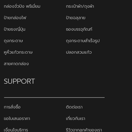
กล่องจั่วปัง พรีเมี่ยม
กระเป๋าผ้า/ถุงผ้า
ป้ายกล่องไฟ
ป้ายฉลุลาย
ป้ายธงญี่ปุ่น
ซองบรรจุภัณฑ์
ถุงกระดาษ
ถุงกระดาษสำเร็จรูป
หูหิ้วแก้วกระดาษ
ปลอกสวมแก้ว
สายคาดกล่อง
SUPPORT
การสั่งซื้อ
ติดต่อเรา
ขอใบเสนอราคา
เกี่ยวกับเรา
เงื่อนไขบริการ
รีวิวจากลูกค้าของเรา