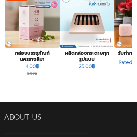
กล่องบรรจุภัณฑ์
ผลิตกล่องกระดาษทุก
รับทำกล่
นครราชสีมา
รูปแบบ
Rated
5
Original price was: 5.00฿.
Current price is: 4.00฿.
4.00
฿
25.00
฿
5.00
฿
ABOUT US