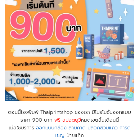
ตอนนี้
โรงพิมพ์ Thaiprintshop
ของเรา มีโปรโมชั่นออกแบบ
ราคา 900 บาท
ฟร
ี สปอตยูวี
หมดเขตสิ้นเดือนนี้
เมื่อใช้บริการ
ออกแบบกล่อง
สายคาด
ปลอกสวมแก้ว
การ์ด
เชิญ
ป้าย​แท็ก