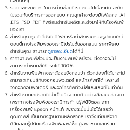
เวลานั้นๆ)
ราคาและระยะเวลาในการทำกล่องที่เราเสนอไปเบื้องต้น จะยัง
ไม่รวมกับบริการการออกแบบ คุณลูกค้าจะต้องมีไฟล์สกุล .AI
.EPS .PSD .PDF ที่พร้อมสำหรับผลิตและส่งมาให้กับโรงพิมพ์
ของเรา
สำหรับคุณลูกค้าที่ยังไม่มีไฟล์ หรือกำลังหากล่องรูปแบบใหม่
ตอนนี้ทางโรงพิมพ์ของเรามี
โปรโมชั่นออกแบบ
ราคาพิเศษ
สำหรับคุณ สามารถ
ดูรายละเอียด
ได้ที่นี้
ราคางานพิมพ์ส่วนนี้จะเป็นงานพิมพ์เลย์รวม ซึ่งอาจจะไม่
สามารถกำหนดสีให้ตรงได้ 100%
สำหรับงานพิมพ์ทางเราต้องแจ้งก่อนว่า ตัวกล่องที่ได้มาจะไม่
สามารถเทียบสีกับจอคอมพิวเตอร์ และโทรศัพท์ได้ เพราะสี
จากจอคอมพิวเตอร์ และจอโทรศัพท์จะมีสีและแสงที่ไม่เท่ากัน
สำหรับงานเลย์ร่วมไม่จำเป็นต้องแนบตัวอย่างสีของกล่องมา
เพราะทางโรงพิมพ์ของเรามีการทำ บรู๊ฟดิจิตอล จาก
เครื่องพิมพ์ Epson หมึกแท้ เพราะฉะนั้นมั่นใจได้เลยว่า
คุณภาพสี เป็นมาตรฐานตามหลักสากล เราจึงเทียบสีจาก
ดิจิตอลบรู๊ปกับเครื่องพิมพ์ออฟเซ็ท
(เฉพาะงานเลย์ร่วม