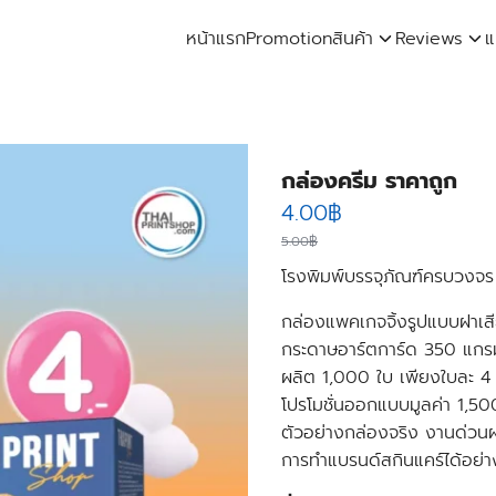
หน้าแรก
Promotion
สินค้า
Reviews
แ
arch
:
กล่องครีม ราคาถูก
Original
Current
4.00
฿
price
price
5.00
฿
โรงพิมพ์บรรจุภัณฑ์ครบวงจร
was:
is:
5.00฿.
4.00฿.
กล่องแพคเกจจิ้งรูปแบบฝาเส
กระดาษอาร์ตการ์ด 350 แกร
ผลิต 1,000 ใบ เพียงใบละ 4
โปรโมชั่นออกแบบมูลค่า 1,5
ตัวอย่างกล่องจริง
งานด่วนผ
การทำแบรนด์สกินแคร์ได้อย่า