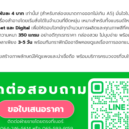
ยงใบละ 4 บาท
เท่านั้น! (สำหรับกล่องขนาดกางออกไม่เกิน A5) มั่นใจใ
่องสำอางโดยเริ่มสั่งได้ในจำนวนที่ยืดหยุ่น เหมาะสำหรับทั้งแบรนด์
et และ Digital
เพื่อให้ตอบโจทย์ทุกจำนวนการผลิตและคุณภาพสีที่คม
์ดความหนา
350 แกรม
อย่างดีทุกเรทราคา กล่องสวย ไม่บุบง่าย พร้
วลาเพียง
3-5 วัน
พร้อมทีมกราฟิกมืออาชีพคอยดูแลเรื่องการออกแบ
วยสร้างภาพลักษณ์ให้ดูแพงและน่าเชื่อถือ พร้อมบริการครบวงจรที่จบใ
ิดต่อสอบถาม
ขอใบเสนอราคา
ติดต่อฝ่ายขายโดยตรงที่เบอร์:
064-246-5614 หรือ 065-593-9159