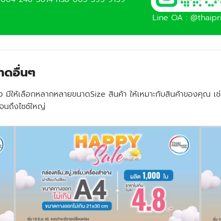
Line OA : @thaipr
าดอื่นๆ
 มีให้เลือกหลากหลายขนาดSize สินค้า ให้เหมาะกับสินค้าของคุณ เช
กจนถึงไซซ์ใหญ่