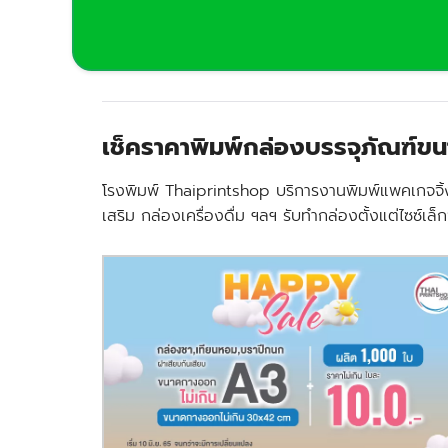
เช็คราคาพิมพ์กล่องบรรจุภัณฑ์ขน
โรงพิมพ์ Thaiprintshop บริการงานพิมพ์แพคเกจจิ้ง
เสริม กล่องเครื่องดื่ม ฯลฯ รับทำกล่องตั้งแต่ไซซ์เล็