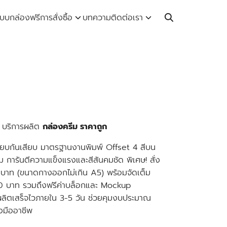
Call: 064-246-5614 | Line: @thaiprintshop
บบกล่องฟรี
การสั่งซื้อ
บทความ
ติดต่อเรา
 บริการผลิต
กล่องครีม ราคาถูก
ียบก้นเสียบ มาตรฐานงาน
พิมพ์ Offset 4 สี
บน
ม
การันตีความแข็งแรงและสีสันคมชัด พิเศษ!
สั่ง
 บาท
(ขนาดกางออกไม่เกิน A5) พร้อมจัดเต็ม
00 บาท รวมถึงฟรีค่าบล็อกและ Mockup
ลิตเสร็จไวภายใน 3-5 วัน
ช่วยคุมงบประมาณ
งมืออาชีพ