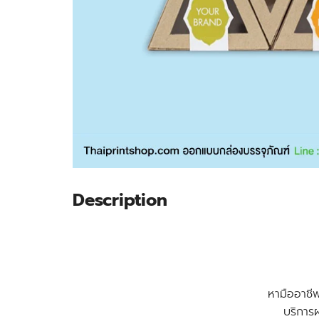
Description
หามืออาชี
บริการ