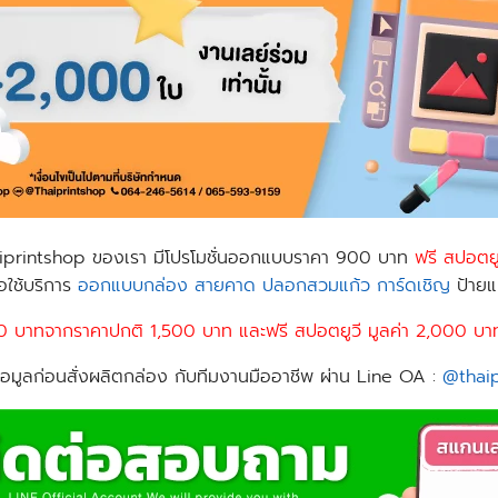
aiprintshop
ของเรา มีโปรโมชั่นออกแบบราคา 900 บาท
ฟร
ี สปอตยู
ื่อใช้บริการ
ออกแบบกล่อง
สายคาด
ปลอกสวมแก้ว
การ์ดเชิญ
ป้าย​แ
0 บาทจากราคาปกติ 1,500 บาท และฟรี สปอตยูวี มูลค่า 2,000 บา
อมูลก่อนสั่งผลิตกล่อง กับทีมงานมืออาชีพ ผ่าน Line OA :
@thaip