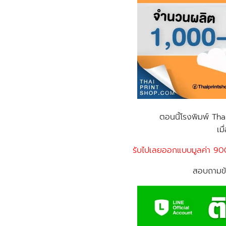
ตอนนี้
โรงพิมพ์ Th
เม
รับไปเลยออกแบบมูลค่า 90
สอบถามข้