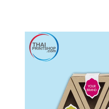
Skip
to
content
Se
for