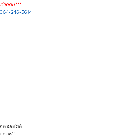
่างกัน***
064-246-5614
กหลายสไตล์
ษคราฟท์