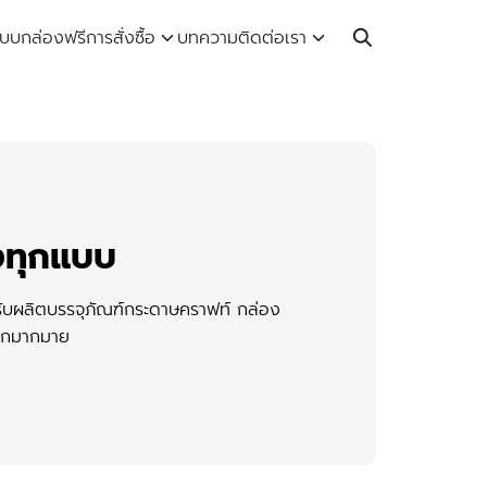
Call: 064-246-5614 | Line: @thaiprintshop
บบกล่องฟรี
การสั่งซื้อ
บทความ
ติดต่อเรา
่งทุกแบบ
รับผลิตบรรจุภัณฑ์กระดาษคราฟท์ กล่อง
อีกมากมาย