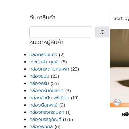
ค้นหาสินค้า
Search
หมวดหมู่สินค้า
2
ปลอกสวมแก้ว
2
products
5
กระเป๋าผ้า ถุงผ้า
5
products
23
กล่องกระดาษคราฟท์
23
23
products
กล่องขนม
23
55
products
กล่องครีม
55
products
3
กล่องครีมกันแดด
3
products
19
กล่องจั่วปัง พรีเมี่ยม
19
9
products
กล่องดิสเพลย์
9
products
1
กล่องทรงกระบอก
1
ผล
product
178
กล่องบรรจุภัณฑ์
178
6
products
กล่องฟอยล์
6