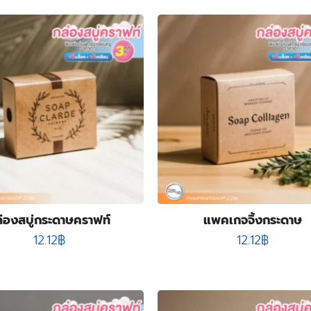
่องสบู่กระดาษคราฟท์
แพคเกจจิ้งกระดาษ
12.12
฿
12.12
฿