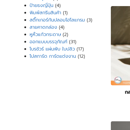
products
4
ป้ายธงญี่ปุ่น
4
products
1
พิมพ์สกรีนสินค้า
1
product
3
สติ๊กเกอร์กันปลอมโฮโลแกรม
3
4
products
สายคาดกล่อง
4
products
2
หูหิ้วแก้วกระดาษ
2
products
31
ออกแบบบรรจุภัณฑ์
31
products
17
โบรชัวร์ แผ่นพับ ใบปลิว
17
products
12
โปสการ์ด การ์ดแต่งงาน
12
products
กล