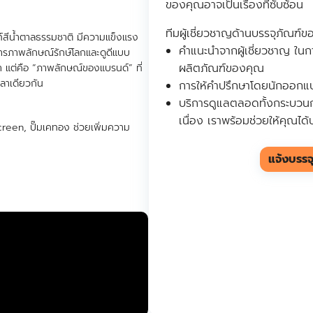
ของคุณอาจเป็นเรื่องที่ซับซ้อน
ทีมผู้เชี่ยวชาญด้านบรรจุภัณฑ์
iprintshop
์สีน้ำตาลธรรมชาติ มีความแข็งแรง
คำแนะนำจากผู้เชี่ยวชาญ ในก
งการภาพลักษณ์รักษ์โลกและดูดีแบบ
ผลิตภัณฑ์ของคุณ
า แต่คือ “ภาพลักษณ์ของแบรนด์” ที่
วลาเดียวกัน
การให้คำปรึกษาโดยนักออกแบบ 
บริการดูแลตลอดทั้งกระบวน
เนื่อง เราพร้อมช่วยให้คุณได
creen, ปั๊มเคทอง ช่วยเพิ่มความ
แจ้งบรรจ