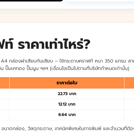
์ ราคาเท่าไหร่?
A4 กล่องฝาเสียบก้นเสียบ – ใช้กระดาษคราฟท์ หนา 350 แกรม สาม
่น ปั๊มเคทอง ปั๊มนูน ฯลฯ (เงื่อนไขเป็นไปตามที่บริษัทกำหนดเท่านั้น)
ราคาต่อใบ
22.73 บาท
12.12 บาท
6.64 บาท
น ขนาดกล่อง, วัสดุกระดาษ, เทคนิคพิเศษในการพิมพ์ และจำนวนที่ต้อ