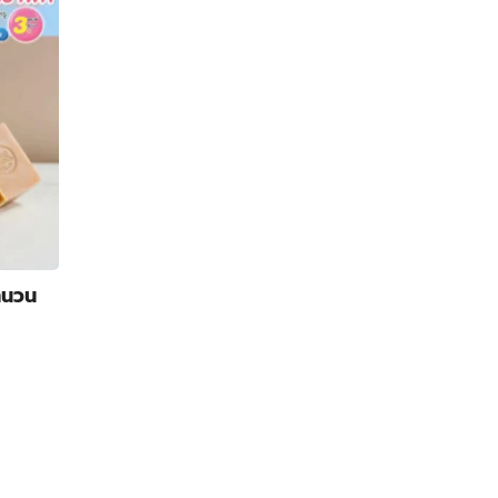
ํานวน