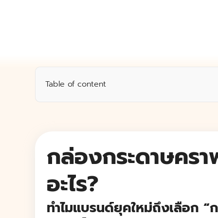
Table of content
กล่องกระดาษคราฟท์ คืออะไร?
ยังไม่แน่ใจว่าควรเลือกบรรจุภัณฑ์แบบไหน?
กล่องกระดาษคราฟ
กล่องกระดาษคราฟท์ ราคาเท่าไหร่?
อะไร?
วัสดุกระดาษ ระบบพิมพ์ การเคลือบ เทคนิคพิเศ
รูปแบบ/รูปทรง กระดาษคราฟท์
ทำไมแบรนด์ยุคใหม่ถึงเลือก “