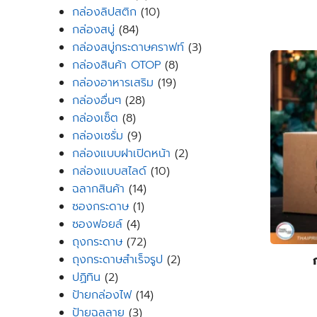
products
10
กล่องลิปสติก
10
84
products
กล่องสบู่
84
products
3
กล่องสบู่กระดาษคราฟท์
3
8
products
กล่องสินค้า OTOP
8
19
products
กล่องอาหารเสริม
19
28
products
กล่องอื่นๆ
28
8
products
กล่องเซ็ต
8
products
9
กล่องเซรั่ม
9
products
2
กล่องแบบฝาเปิดหน้า
2
10
products
กล่องแบบสไลด์
10
14
products
ฉลากสินค้า
14
1
products
ซองกระดาษ
1
4
product
ซองฟอยล์
4
products
72
ถุงกระดาษ
72
products
2
ถุงกระดาษสำเร็จรูป
2
2
products
ปฏิทิน
2
products
14
ป้ายกล่องไฟ
14
3
products
ป้ายฉลุลาย
3