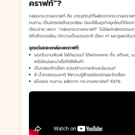
คราฟท์”?
ตัวอย่างกล่องกระดาษคราฟท์ กล่องน้ำตาล
ทำไมต้องผลิต “กล่องกระดาษคราฟท์” กับ Tha
กล่องกระดาษคราฟท์ คือ บรรจุภัณฑ์ที่ผลิตจากกระดาษคราฟท
ทนทาน เป็นมิตรต่อสิ่งแวดล้อม นิยมใช้ในธุรกิจยุคใหม่ที่ต้อ
Case Study & Review
เรียบง่าย เพราะ “กล่องกระดาษคราฟท์” ไม่ใช่แค่กล่องธรรมด
ใส่ใจสิ่งแวดล้อม มีความเป็นธรรมชาติ เรียบ เท่ และดูแพงในเ
FAQ คำถามที่พบบ่อยเกี่ยวกับกล่องคราฟท์
จุดเด่นของกล่องคราฟท์:
รองรับงานพิมพ์
โลโก้แบรนด์
ได้หลากหลาย ทั้ง offset, s
พรีเมียมและน่าเชื่อถือให้สินค้า
เป็นกล่องรักษ์โลก ช่วยสร้างภาพลักษณ์แบรนด์
สี
น้ำตาลธรรมชาติ
ให้ความรู้สึกออร์แกนิกและรักษ์โลก
แข็งแรง ทนทาน ผลิตจาก
กระดาษคราฟแท้ 100%