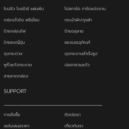
ใบปลิว โบรชัวร์ แผ่นพับ
โปสการ์ด การ์ดแต่งงาน
กล่องจั่วปัง พรีเมี่ยม
กระเป๋าผ้า/ถุงผ้า
ป้ายกล่องไฟ
ป้ายฉลุลาย
ป้ายธงญี่ปุ่น
ซองบรรจุภัณฑ์
ถุงกระดาษ
ถุงกระดาษสำเร็จรูป
หูหิ้วแก้วกระดาษ
ปลอกสวมแก้ว
สายคาดกล่อง
SUPPORT
การสั่งซื้อ
ติดต่อเรา
ขอใบเสนอราคา
เกี่ยวกับเรา