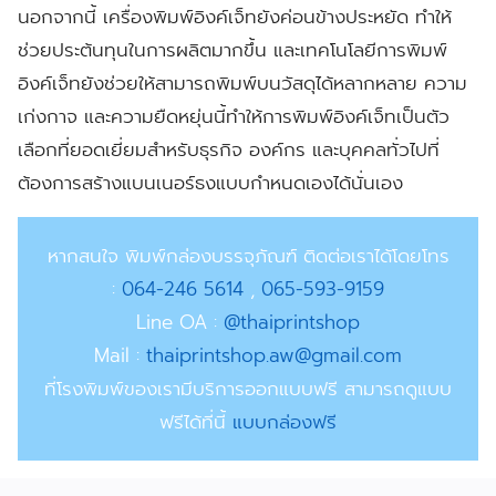
นอกจากนี้ เครื่องพิมพ์อิงค์เจ็ทยังค่อนข้างประหยัด ทำให้
ช่วยประต้นทุนในการผลิตมากขึ้น และเทคโนโลยีการพิมพ์
อิงค์เจ็ทยังช่วยให้สามารถพิมพ์บนวัสดุได้หลากหลาย ความ
เก่งกาจ และความยืดหยุ่นนี้ทำให้การพิมพ์อิงค์เจ็ทเป็นตัว
เลือกที่ยอดเยี่ยมสำหรับธุรกิจ องค์กร และบุคคลทั่วไปที่
ต้องการสร้างแบนเนอร์ธงแบบกำหนดเองได้นั่นเอง
หากสนใจ พิมพ์กล่องบรรจุภัณฑ์ ติดต่อเราได้โดยโทร
:
064-246 5614
,
065-593-9159
Line OA
:
@thaiprintshop
Mail :
thaiprintshop.aw@gmail.com
ที่โรงพิมพ์ของเรามีบริการออกแบบฟรี สามารถดูแบบ
ฟรีได้ที่นี้
แบบกล่องฟรี