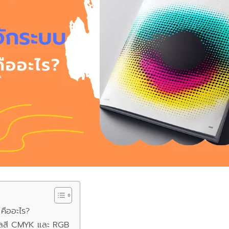
คืออะไร?
ดลสี CMYK และ RGB