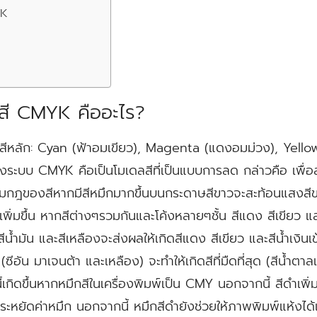
YK
K
บสี CMYK คืออะไร?
ีหลัก: Cyan (ฟ้าอมเขียว), Magenta (แดงอมม่วง), Yello
ุดของระบบ CMYK คือเป็นโมเดลสีที่เป็นแบบการลด กล่าวคือ เพื่
ามกฎของสีหากมีสีหมึกมากขึ้นบนกระดาษสีขาวจะสะท้อนแสงสีข
ิ่มขึ้น หากสีต่างๆรวมกันและโค้งหลายๆชั้น สีแดง สีเขียว และส
สีน้ำมัน และสีเหลืองจะส่งผลให้เกิดสีแดง สีเขียว และสีน้ำเงินเ
ซีอัน มาเจนต้า และเหลือง) จะทำให้เกิดสีที่มืดที่สุด (สีน้ำตา
นี้เกิดขึ้นหากหมึกสีในเครื่องพิมพ์เป็น CMY นอกจากนี้ สีดำเพิ่
ระหยัดค่าหมึก นอกจากนี้ หมึกสีดำยังช่วยให้ภาพพิมพ์แห้งได้เร