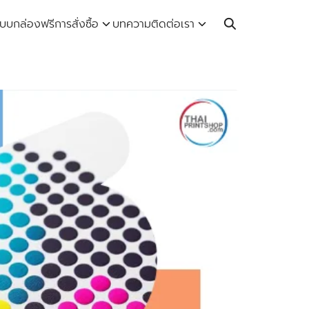
Call: 064-246-5614 | Line: @thaiprintshop
บบกล่องฟรี
การสั่งซื้อ
บทความ
ติดต่อเรา