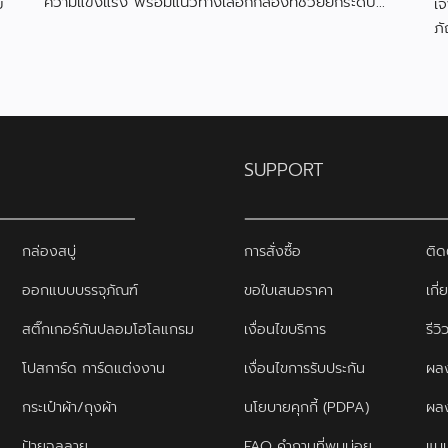
ความแข็งแรง พร้อมแนวทางเลือกกล่องที่ช่วยยกระดับ
บ
เจ
แบรนด์ของคุณ
ภั
พ
SUPPORT
กล่องสบู่
การสั่งซื้อ
ติด
ออกแบบบรรจุภัณฑ์
ขอใบเสนอราคา
เกี่
สติ๊กเกอร์กันปลอมโฮโลแกรม
เงื่อนไขบริการ
รีว
โปสการ์ด การ์ดแต่งงาน
เงื่อนไขการรับประกัน
ผลง
กระเป๋าผ้า/ถุงผ้า
นโยบายคุกกี้ (PDPA)
ผล
ป้ายฉลุลาย
FAQ คำถามที่พบบ่อย
แบบ