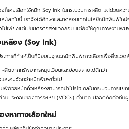
ก็เคยเลือกใช้หมึก Soy Ink ในกระบวนการผลิต แต่ด้วยความมุ
กค้าและโลกใบนี้ เราจึงได้ศึกษาและทดสอบเทคโนโลยีหมึกพิมพ์ใหม่
ึ่งไม่เพียงแต่เป็นมิตรต่อสิ่งแวดล้อม แต่ยังให้คุณภาพงานพิมพ์ที
วเหลือง (Soy Ink)
ระการที่ทำให้เป็นที่นิยมในฐานะหมึกพิมพ์ทางเลือกเพื่อสิ่งแวดล
ผลิตจากทรัพยากรหมุนเวียนและย่อยสลายได้ดีกว่า
่างและคมชัดกว่าหมึกพิมพ์ทั่วไป
ิมพ์ด้วยหมึกถั่วเหลืองสามารถนำไปรีไซเคิลในกระบวนการแยกห
ส่วนประกอบของสารระเหย (VOCs) ต่ำมาก ปลอดภัยต่อทีมผู้ผล
ามองหาทางเลือกใหม่
กถั่วเหลืองก็มีข้อจำกัดบางประการ: