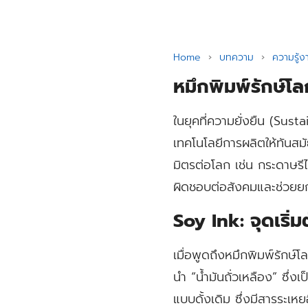
Home
›
บทความ
›
ความรู้ง
หมึกพิมพ์รักษ์โล
ในยุคที่ความยั่งยืน (Sust
เทคโนโลยีการผลิตให้ทันสมัย
มิตรต่อโลก เช่น กระดาษรี
ผิดชอบต่อสังคมและช่วยยกร
Soy Ink: จุดเริ่ม
เมื่อพูดถึงหมึกพิมพ์รักษ
นำ
“น้ำมันถั่วเหลือง”
ซึ่งเ
แบบดั้งเดิม ซึ่งมีสารระเห