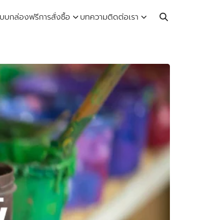
Call: 064-246-5614 | Line: @thaiprintshop
บบกล่องฟรี
การสั่งซื้อ
บทความ
ติดต่อเรา