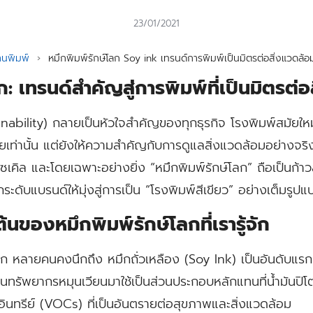
23/01/2021
านพิมพ์
›
หมึกพิมพ์รักษ์โลก Soy ink เทรนด์การพิมพ์เป็นมิตรต่อสิ่งแวดล้อ
ก: เทรนด์สำคัญสู่การพิมพ์ที่เป็นมิตรต่
ainability) กลายเป็นหัวใจสำคัญของทุกธุรกิจ โรงพิมพ์สมัยใหม
เท่านั้น แต่ยังให้ความสำคัญกับการดูแลสิ่งแวดล้อมอย่างจริงจั
ไซเคิล และโดยเฉพาะอย่างยิ่ง
“หมึกพิมพ์รักษ์โลก”
ถือเป็นก้า
ะดับแบรนด์ให้มุ่งสู่การเป็น
“โรงพิมพ์สีเขียว”
อย่างเต็มรูปแ
ต้นของหมึกพิมพ์รักษ์โลกที่เรารู้จัก
์โลก หลายคนคงนึกถึง
หมึกถั่วเหลือง (Soy Ink)
เป็นอันดับแรก 
ป็นทรัพยากรหมุนเวียนมาใช้เป็นส่วนประกอบหลักแทนที่น้ำมันปิโตร
ยอินทรีย์ (VOCs) ที่เป็นอันตรายต่อสุขภาพและสิ่งแวดล้อม