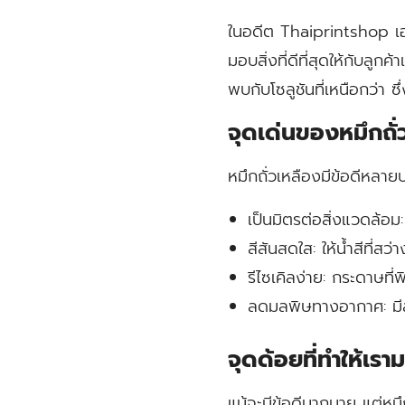
ในอดีต Thaiprintshop เอง
มอบสิ่งที่ดีที่สุดให้กับลู
พบกับโซลูชันที่เหนือกว่า ซ
จุดเด่นของหมึกถั่
หมึกถั่วเหลืองมีข้อดีหลายป
เป็นมิตรต่อสิ่งแวดล้อม:
สีสันสดใส:
ให้น้ำสีที่สว
รีไซเคิลง่าย:
กระดาษที่พ
ลดมลพิษทางอากาศ:
มี
จุดด้อยที่ทำให้เร
แม้จะมีข้อดีมากมาย แต่หมึ