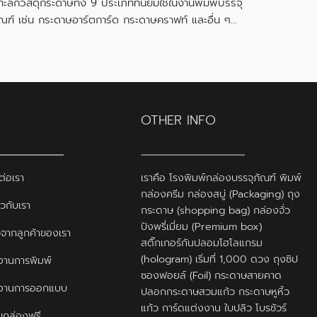
าะลึกวัสดุกระดาษทั้ง 9 ประเภทที่นิยมใช้ในงานพิมพ์บรรจุ
ณฑ์ เช่น กระดาษอาร์ตการ์ด กระดาษคราฟท์ และอื่น ๆ
ร้อมคุณสมบัติและข้อดีของแต่ละแบบ
OTHER INFO
ต่อเรา
เราคือ โรงพิมพ์กล่องบรรจุภัณฑ์ พิมพ์
กล่องครีม กล่องสบู่ (Packaging) ถุง
ยวกับเรา
กระดาษ (shopping bag) กล่องจั่ว
ปังพรี่เมี่ยม (Premium box)
ิวจากลูกค้าของเรา
สติ๊กเกอร์กันปลอมโฮโลแกรม
(hologram) เริ่มที่ 1,000 ดวง ถุงซิป
านการพิมพ์
ซองฟอยล์ (Foil) กระดาษสายคาด
งานการออกแบบ
ปลอกกระดาษสวมแก้ว กระดาษหูหิ้ว
แก้ว การ์ดแต่งงาน ใบปลิว โบรชัวร์
กล่องฟรี