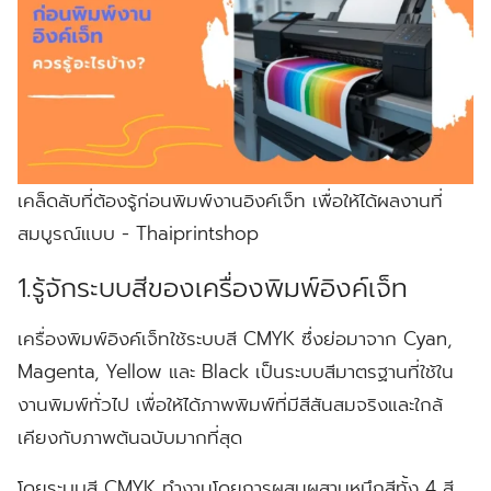
เคล็ดลับที่ต้องรู้ก่อนพิมพ์งานอิงค์เจ็ท เพื่อให้ได้ผลงานที่
สมบูรณ์แบบ - Thaiprintshop
1.รู้จักระบบสีของเครื่องพิมพ์อิงค์เจ็ท
เครื่องพิมพ์อิงค์เจ็ทใช้ระบบสี CMYK ซึ่งย่อมาจาก Cyan,
Magenta, Yellow และ Black เป็นระบบสีมาตรฐานที่ใช้ใน
งานพิมพ์ทั่วไป เพื่อให้ได้ภาพพิมพ์ที่มีสีสันสมจริงและใกล้
เคียงกับภาพต้นฉบับมากที่สุด
โดยระบบสี CMYK ทำงานโดยการผสมผสานหมึกสีทั้ง 4 สี