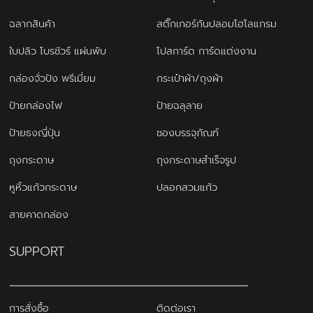
ฉลากสินค้า
สติ๊กเกอร์กันปลอมโฮโลแกรม
ใบปลิว โบรชัวร์ แผ่นพับ
โปสการ์ด การ์ดแต่งงาน
กล่องจั่วปัง พรีเมี่ยม
กระเป๋าผ้า/ถุงผ้า
ป้ายกล่องไฟ
ป้ายฉลุลาย
ป้ายธงญี่ปุ่น
ซองบรรจุภัณฑ์
ถุงกระดาษ
ถุงกระดาษสำเร็จรูป
หูหิ้วแก้วกระดาษ
ปลอกสวมแก้ว
สายคาดกล่อง
SUPPORT
การสั่งซื้อ
ติดต่อเรา