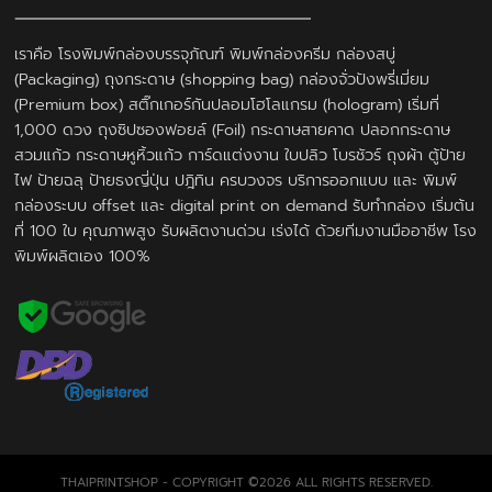
เราคือ โรงพิมพ์กล่องบรรจุภัณฑ์ พิมพ์กล่องครีม กล่องสบู่
(Packaging) ถุงกระดาษ (shopping bag) กล่องจั่วปังพรี่เมี่ยม
(Premium box) สติ๊กเกอร์กันปลอมโฮโลแกรม (hologram) เริ่มที่
1,000 ดวง ถุงซิปซองฟอยล์ (Foil) กระดาษสายคาด ปลอกกระดาษ
สวมแก้ว กระดาษหูหิ้วแก้ว การ์ดแต่งงาน ใบปลิว โบรชัวร์ ถุงผ้า ตู้ป้าย
ไฟ ป้ายฉลุ ป้ายธงญี่ปุ่น ปฎิทิน ครบวงจร บริการออกแบบ และ พิมพ์
กล่องระบบ offset และ digital print on demand รับทำกล่อง เริ่มต้น
ที่ 100 ใบ คุณภาพสูง รับผลิตงานด่วน เร่งได้ ด้วยทีมงานมืออาชีพ โรง
พิมพ์ผลิตเอง 100%
THAIPRINTSHOP - COPYRIGHT ©2026 ALL RIGHTS RESERVED.