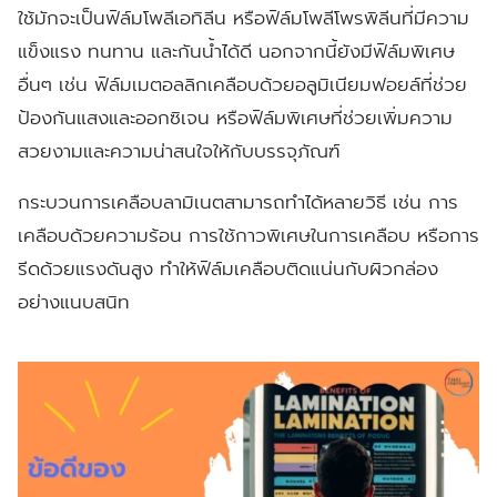
ใช้มักจะเป็นฟิล์มโพลีเอทิลีน หรือฟิล์มโพลีโพรพิลีนที่มีความ
แข็งแรง ทนทาน และกันน้ำได้ดี นอกจากนี้ยังมีฟิล์มพิเศษ
อื่นๆ เช่น ฟิล์มเมตอลลิกเคลือบด้วยอลูมิเนียมฟอยล์ที่ช่วย
ป้องกันแสงและออกซิเจน หรือฟิล์มพิเศษที่ช่วยเพิ่มความ
สวยงามและความน่าสนใจให้กับบรรจุภัณฑ์
กระบวนการเคลือบลามิเนตสามารถทำได้หลายวิธี เช่น การ
เคลือบด้วยความร้อน การใช้กาวพิเศษในการเคลือบ หรือการ
รีดด้วยแรงดันสูง ทำให้ฟิล์มเคลือบติดแน่นกับผิวกล่อง
อย่างแนบสนิท