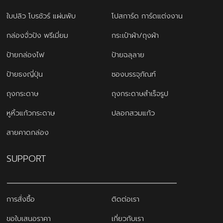
ใบปลิว โบรชัวร์ แผ่นพับ
โปสการ์ด การ์ดแต่งงาน
กล่องจั่วปัง พรีเมี่ยม
กระเป๋าผ้า/ถุงผ้า
ป้ายกล่องไฟ
ป้ายฉลุลาย
ป้ายธงญี่ปุ่น
ซองบรรจุภัณฑ์
ถุงกระดาษ
ถุงกระดาษสำเร็จรูป
หูหิ้วแก้วกระดาษ
ปลอกสวมแก้ว
สายคาดกล่อง
SUPPORT
การสั่งซื้อ
ติดต่อเรา
ขอใบเสนอราคา
เกี่ยวกับเรา