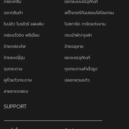
กล่องครีม
ออกแบบบรรจุภัณฑ์
ฉลากสินค้า
สติ๊กเกอร์กันปลอมโฮโลแกรม
ใบปลิว โบรชัวร์ แผ่นพับ
โปสการ์ด การ์ดแต่งงาน
กล่องจั่วปัง พรีเมี่ยม
กระเป๋าผ้า/ถุงผ้า
ป้ายกล่องไฟ
ป้ายฉลุลาย
ป้ายธงญี่ปุ่น
ซองบรรจุภัณฑ์
ถุงกระดาษ
ถุงกระดาษสำเร็จรูป
หูหิ้วแก้วกระดาษ
ปลอกสวมแก้ว
สายคาดกล่อง
SUPPORT