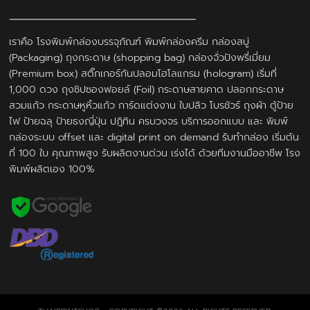
เราคือ โรงพิมพ์กล่องบรรจุภัณฑ์ พิมพ์กล่องครีม กล่องสบู่
(Packaging) ถุงกระดาษ (shopping bag) กล่องจั่วปังพรี่เมี่ยม
(Premium box) สติ๊กเกอร์กันปลอมโฮโลแกรม (hologram) เริ่มที่
1,000 ดวง ถุงซิปซองฟอยล์ (Foil) กระดาษสายคาด ปลอกกระดาษ
สวมแก้ว กระดาษหูหิ้วแก้ว การ์ดแต่งงาน ใบปลิว โบรชัวร์ ถุงผ้า ตู้ป้าย
ไฟ ป้ายฉลุ ป้ายธงญี่ปุ่น ปฎิทิน ครบวงจร บริการออกแบบ และ พิมพ์
กล่องระบบ offset และ digital print on demand รับทำกล่อง เริ่มต้น
ที่ 100 ใบ คุณภาพสูง รับผลิตงานด่วน เร่งได้ ด้วยทีมงานมืออาชีพ โรง
พิมพ์ผลิตเอง 100%