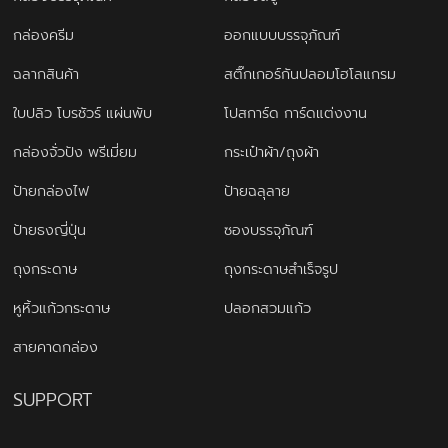
กล่องครีม
ออกแบบบรรจุภัณฑ์
ฉลากสินค้า
สติ๊กเกอร์กันปลอมโฮโลแกรม
ใบปลิว โบรชัวร์ แผ่นพับ
โปสการ์ด การ์ดแต่งงาน
กล่องจั่วปัง พรีเมี่ยม
กระเป๋าผ้า/ถุงผ้า
ป้ายกล่องไฟ
ป้ายฉลุลาย
ป้ายธงญี่ปุ่น
ซองบรรจุภัณฑ์
ถุงกระดาษ
ถุงกระดาษสำเร็จรูป
หูหิ้วแก้วกระดาษ
ปลอกสวมแก้ว
สายคาดกล่อง
SUPPORT