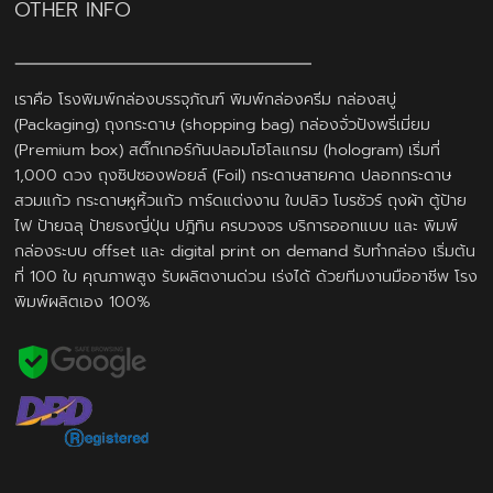
OTHER INFO
เราคือ โรงพิมพ์กล่องบรรจุภัณฑ์ พิมพ์กล่องครีม กล่องสบู่
(Packaging) ถุงกระดาษ (shopping bag) กล่องจั่วปังพรี่เมี่ยม
(Premium box) สติ๊กเกอร์กันปลอมโฮโลแกรม (hologram) เริ่มที่
1,000 ดวง ถุงซิปซองฟอยล์ (Foil) กระดาษสายคาด ปลอกกระดาษ
สวมแก้ว กระดาษหูหิ้วแก้ว การ์ดแต่งงาน ใบปลิว โบรชัวร์ ถุงผ้า ตู้ป้าย
ไฟ ป้ายฉลุ ป้ายธงญี่ปุ่น ปฎิทิน ครบวงจร บริการออกแบบ และ พิมพ์
กล่องระบบ offset และ digital print on demand รับทำกล่อง เริ่มต้น
ที่ 100 ใบ คุณภาพสูง รับผลิตงานด่วน เร่งได้ ด้วยทีมงานมืออาชีพ โรง
พิมพ์ผลิตเอง 100%