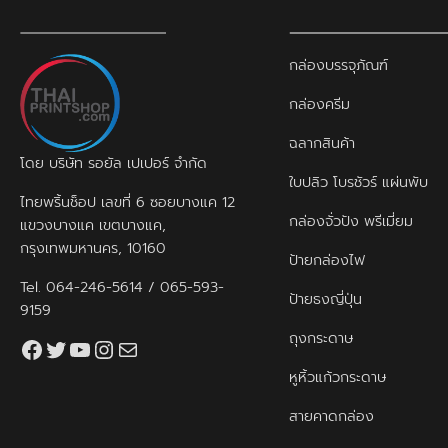
กล่องบรรจุภัณฑ์
กล่องครีม
ฉลากสินค้า
โดย บริษัท รอยัล เปเปอร์ จำกัด
ใบปลิว โบรชัวร์ แผ่นพับ
ไทยพริ้นช็อป เลขที่ 6 ซอยบางแค 12
กล่องจั่วปัง พรีเมี่ยม
แขวงบางแค เขตบางแค,
กรุงเทพมหานคร, 10160
ป้ายกล่องไฟ
Tel.
064-246-5614
/
065-593-
ป้ายธงญี่ปุ่น
9159
ถุงกระดาษ
Facebook
Twitter
YouTube
Instagram
thaiprintshop.aw@gmail.com
หูหิ้วแก้วกระดาษ
สายคาดกล่อง