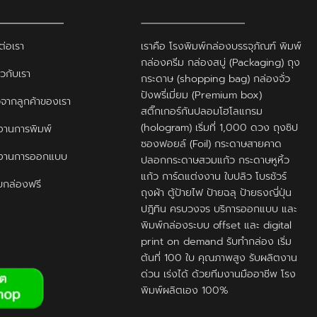
ต่อเรา
เราคือ โรงพิมพ์กล่องบรรจุภัณฑ์ พิมพ์
กล่องครีม กล่องสบู่ (Packaging) ถุง
ยวกับเรา
กระดาษ (shopping bag) กล่องจั่ว
ปังพรี่เมี่ยม (Premium box)
ิวจากลูกค้าของเรา
สติ๊กเกอร์กันปลอมโฮโลแกรม
(hologram) เริ่มที่ 1,000 ดวง ถุงซิป
านการพิมพ์
ซองฟอยล์ (Foil) กระดาษสายคาด
งานการออกแบบ
ปลอกกระดาษสวมแก้ว กระดาษหูหิ้ว
แก้ว การ์ดแต่งงาน ใบปลิว โบรชัวร์
กล่องฟรี
ถุงผ้า ตู้ป้ายไฟ ป้ายฉลุ ป้ายธงญี่ปุ่น
ปฎิทิน ครบวงจร บริการออกแบบ และ
พิมพ์กล่องระบบ offset และ digital
print on demand รับทำกล่อง เริ่ม
ต้นที่ 100 ใบ คุณภาพสูง รับผลิตงาน
ด่วน เร่งได้ ด้วยทีมงานมืออาชีพ โรง
พิมพ์ผลิตเอง 100%