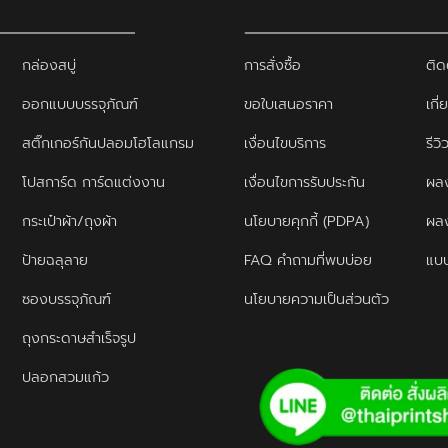
กล่องสบู่
การสั่งซื้อ
ติด
ออกแบบบรรจุภัณฑ์
ขอใบเสนอราคา
เกี่
สติ๊กเกอร์กันปลอมโฮโลแกรม
เงื่อนไขบริการ
รีว
โปสการ์ด การ์ดแต่งงาน
เงื่อนไขการรับประกัน
ผลง
กระเป๋าผ้า/ถุงผ้า
นโยบายคุกกี้ (PDPA)
ผล
ป้ายฉลุลาย
FAQ คำถามที่พบบ่อย
แบบ
ซองบรรจุภัณฑ์
นโยบายความเป็นส่วนตัว
ถุงกระดาษสำเร็จรูป
ปลอกสวมแก้ว