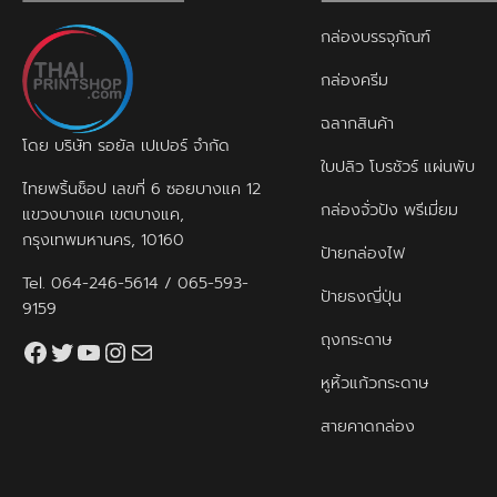
กล่องบรรจุภัณฑ์
กล่องครีม
ฉลากสินค้า
โดย บริษัท รอยัล เปเปอร์ จำกัด
ใบปลิว โบรชัวร์ แผ่นพับ
ไทยพริ้นช็อป เลขที่ 6 ซอยบางแค 12
กล่องจั่วปัง พรีเมี่ยม
แขวงบางแค เขตบางแค,
กรุงเทพมหานคร, 10160
ป้ายกล่องไฟ
Tel.
064-246-5614
/
065-593-
ป้ายธงญี่ปุ่น
9159
ถุงกระดาษ
Facebook
Twitter
YouTube
Instagram
thaiprintshop.aw@gmail.com
หูหิ้วแก้วกระดาษ
สายคาดกล่อง