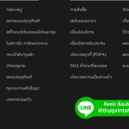
กล่องสบู่
การสั่งซื้อ
ติด
ออกแบบบรรจุภัณฑ์
ขอใบเสนอราคา
เกี่
สติ๊กเกอร์กันปลอมโฮโลแกรม
เงื่อนไขบริการ
รีว
โปสการ์ด การ์ดแต่งงาน
เงื่อนไขการรับประกัน
ผลง
กระเป๋าผ้า/ถุงผ้า
นโยบายคุกกี้ (PDPA)
ผล
ป้ายฉลุลาย
FAQ คำถามที่พบบ่อย
แบบ
ซองบรรจุภัณฑ์
นโยบายความเป็นส่วนตัว
ถุงกระดาษสำเร็จรูป
ปลอกสวมแก้ว