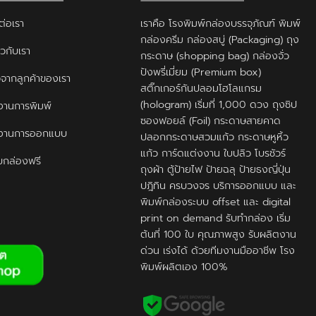
ต่อเรา
เราคือ โรงพิมพ์กล่องบรรจุภัณฑ์ พิมพ์
กล่องครีม กล่องสบู่ (Packaging) ถุง
ยวกับเรา
กระดาษ (shopping bag) กล่องจั่ว
ปังพรี่เมี่ยม (Premium box)
ิวจากลูกค้าของเรา
สติ๊กเกอร์กันปลอมโฮโลแกรม
(hologram) เริ่มที่ 1,000 ดวง ถุงซิป
านการพิมพ์
ซองฟอยล์ (Foil) กระดาษสายคาด
งานการออกแบบ
ปลอกกระดาษสวมแก้ว กระดาษหูหิ้ว
แก้ว การ์ดแต่งงาน ใบปลิว โบรชัวร์
กล่องฟรี
ถุงผ้า ตู้ป้ายไฟ ป้ายฉลุ ป้ายธงญี่ปุ่น
ปฎิทิน ครบวงจร บริการออกแบบ และ
พิมพ์กล่องระบบ offset และ digital
print on demand รับทำกล่อง เริ่ม
ต้นที่ 100 ใบ คุณภาพสูง รับผลิตงาน
ด่วน เร่งได้ ด้วยทีมงานมืออาชีพ โรง
พิมพ์ผลิตเอง 100%