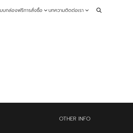
Call: 064-246-5614 | Line: @thaiprintshop
บบกล่องฟรี
การสั่งซื้อ
บทความ
ติดต่อเรา
OTHER INFO