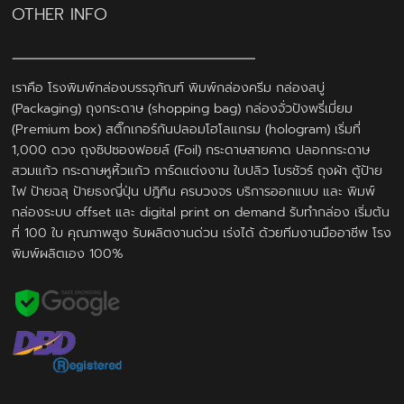
OTHER INFO
เราคือ โรงพิมพ์กล่องบรรจุภัณฑ์ พิมพ์กล่องครีม กล่องสบู่
(Packaging) ถุงกระดาษ (shopping bag) กล่องจั่วปังพรี่เมี่ยม
(Premium box) สติ๊กเกอร์กันปลอมโฮโลแกรม (hologram) เริ่มที่
1,000 ดวง ถุงซิปซองฟอยล์ (Foil) กระดาษสายคาด ปลอกกระดาษ
สวมแก้ว กระดาษหูหิ้วแก้ว การ์ดแต่งงาน ใบปลิว โบรชัวร์ ถุงผ้า ตู้ป้าย
ไฟ ป้ายฉลุ ป้ายธงญี่ปุ่น ปฎิทิน ครบวงจร บริการออกแบบ และ พิมพ์
กล่องระบบ offset และ digital print on demand รับทำกล่อง เริ่มต้น
ที่ 100 ใบ คุณภาพสูง รับผลิตงานด่วน เร่งได้ ด้วยทีมงานมืออาชีพ โรง
พิมพ์ผลิตเอง 100%