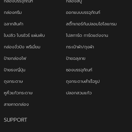
กล่องบรรจุภัณฑ์
กล่องสบู่
กล่องครีม
ออกแบบบรรจุภัณฑ์
ฉลากสินค้า
สติ๊กเกอร์กันปลอมโฮโลแกรม
ใบปลิว โบรชัวร์ แผ่นพับ
โปสการ์ด การ์ดแต่งงาน
กล่องจั่วปัง พรีเมี่ยม
กระเป๋าผ้า/ถุงผ้า
ป้ายกล่องไฟ
ป้ายฉลุลาย
ป้ายธงญี่ปุ่น
ซองบรรจุภัณฑ์
ถุงกระดาษ
ถุงกระดาษสำเร็จรูป
หูหิ้วแก้วกระดาษ
ปลอกสวมแก้ว
สายคาดกล่อง
SUPPORT